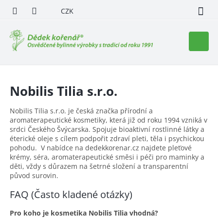
Přejít
CZK
na
obsah
Nákupn
košík
Nobilis Tilia s.r.o.
Nobilis Tilia s.r.o. je česká značka přírodní a
aromaterapeutické kosmetiky, která již od roku 1994 vzniká v
srdci Českého Švýcarska. Spojuje bioaktivní rostlinné látky a
éterické oleje s cílem podpořit zdraví pleti, těla i psychickou
pohodu. V nabídce na dedekkorenar.cz najdete pleťové
krémy, séra, aromaterapeutické směsi i péči pro maminky a
děti, vždy s důrazem na šetrné složení a transparentní
původ surovin.
FAQ (Často kladené otázky)
Pro koho je kosmetika Nobilis Tilia vhodná?