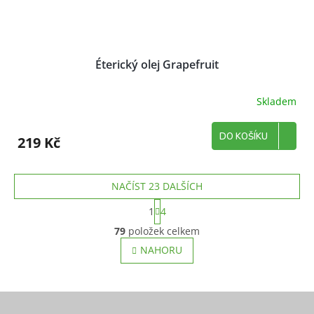
Éterický olej Grapefruit
Skladem
DO KOŠÍKU
219 Kč
NAČÍST 23 DALŠÍCH
S
1
4
t
O
r
79
položek celkem
v
á
l
NAHORU
n
á
k
o
d
v
a
Z
á
c
n
á