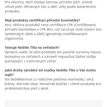
Pro všechny, kteří hledají šetrnou přírodní péči, včetně
citlivé pleti, těhotných žen a dětí, vždy podle konkrétního
produktu.
Mají produkty certifikaci přírodní kosmetiky?
Ano, většina produktů nese certifikace CPK (Certifikovaná
přírodní kosmetika) a CPK BIO, což zaručuje čisté složení bez
syntetických látek a GMO (geneticky modifikovaných
organismů).
Testuje Nobilis Tilia na zvířatech?
Výrobce uvádí, že jeho produkty ani použité suroviny nejsou
testovány na zvířatech a zároveň nepoužívá žádné složky
pocházející z usmrcených zvířat.
Jaké druhy výrobků od značky Nobilis Tilia u Vás mohu
najít?
Na dedekkorenar.cz nabízíme pleťovou kosmetiku, séra,
krémy, éterické oleje, tematické balíčky i cílené produkty pro
problematickou pleť s akné.
Ř