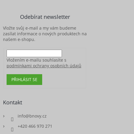
í
í
p
p
a
r
Odebírat newsletter
v
t
k
í
Vložte svůj e-mail a my vám budeme
y
zasílat informace o nových produktech na
v
našem e-shopu.
ý
p
i
s
Vložením e-mailu souhlasíte s
u
podmínkami ochrany osobních údajů
PŘIHLÁSIT SE
Kontakt
info
@
bnovy.cz
+420 466 970 271