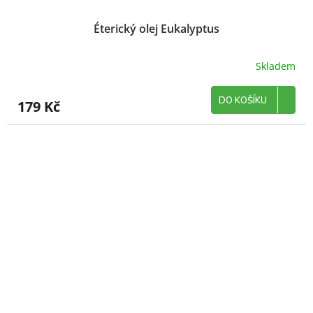
Éterický olej Eukalyptus
Skladem
DO KOŠÍKU
179 Kč