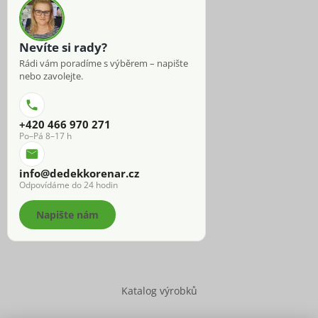
Nevíte si rady?
Rádi vám poradíme s výběrem – napište
nebo zavolejte.
+420 466 970 271
Po–Pá 8–17 h
info@dedekkorenar.cz
Odpovídáme do 24 hodin
Napište nám
Katalog výrobků