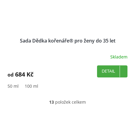
Sada Dědka kořenáře® pro ženy do 35 let
Skladem
DETAIL
684 Kč
od
50 ml
100 ml
13
položek celkem
O
v
l
á
d
a