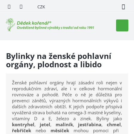
Přejít
CZK
na
obsah
Nákupn
košík
Bylinky na ženské pohlavní
orgány, plodnost a libido
Ženské pohlavní orgány hrají zásadní roli nejen v
reprodukčním zdraví, ale i v celkové hormonální
rovnováze a pohodě. Péče o ně je důležitá pro
prevenci zánětů, výrazných hormonálních výkyvů i
dalších zdravotních obtíží. K jejich podpoře přispívá
vyvážená strava bohatá na omega-3 mastné kyseliny,
vitamíny D a E, železo a zinek. Byliny jako
kontryhel
,
jetel
,
maliník
,
jestřabina
,
chmel
,
řebříček
nebo
měsíček
mohou pomoci při