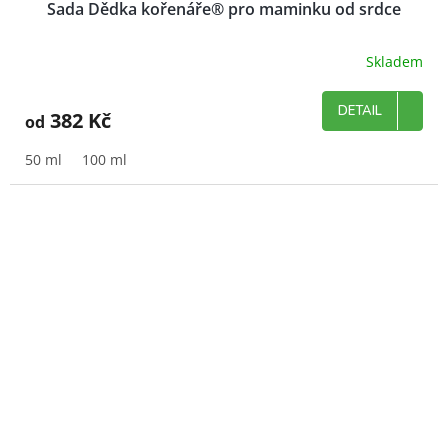
Sada Dědka kořenáře® pro maminku od srdce
Skladem
DETAIL
382 Kč
od
50 ml
100 ml