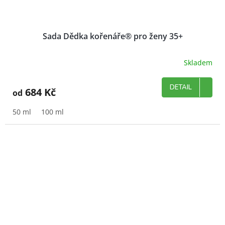
Sada Dědka kořenáře® pro ženy 35+
Skladem
DETAIL
684 Kč
od
50 ml
100 ml