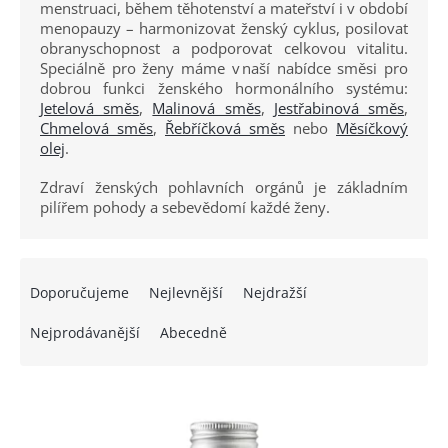
menstruaci, během těhotenství a mateřství i v období
menopauzy – harmonizovat ženský cyklus, posilovat
obranyschopnost a podporovat celkovou vitalitu.
Speciálně pro ženy máme v naší nabídce směsi pro
dobrou funkci ženského hormonálního systému:
Jetelová směs
,
Malinová směs
,
Jestřabinová směs
,
Chmelová směs
,
Řebříčková směs
nebo
Měsíčkový
olej
.
Zdraví ženských pohlavních orgánů je základním
pilířem pohody a sebevědomí každé ženy.
Ř
a
Doporučujeme
Nejlevnější
Nejdražší
z
e
Nejprodávanější
Abecedně
n
í
V
p
ý
r
p
o