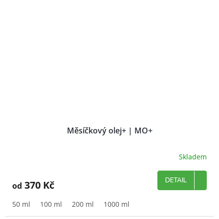
Měsíčkový olej+ | MO+
Skladem
Průměrné
hodnocení
produktu
DETAIL
370 Kč
od
je
5,0
z
50 ml
100 ml
200 ml
1000 ml
5