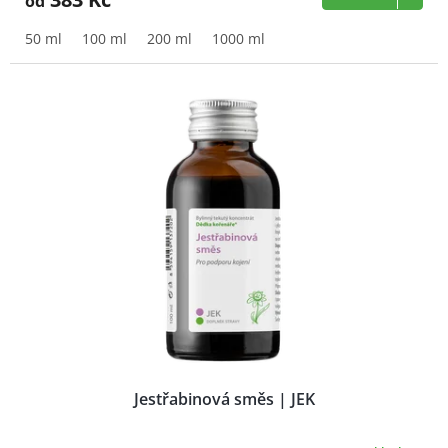
od
50 ml
100 ml
200 ml
1000 ml
Jestřabinová směs | JEK