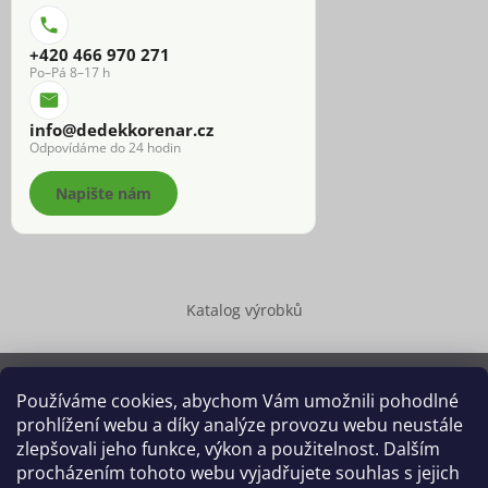
+420 466 970 271
Po–Pá 8–17 h
info@dedekkorenar.cz
Odpovídáme do 24 hodin
Napište nám
Katalog výrobků
Používáme cookies, abychom Vám umožnili pohodlné
prohlížení webu a díky analýze provozu webu neustále
Copyright 2026
Dědek kořenář®
. Všechna práva vyhrazena.
zlepšovali jeho funkce, výkon a použitelnost. Dalším
Upravit nastavení cookies
procházením tohoto webu vyjadřujete souhlas s jejich