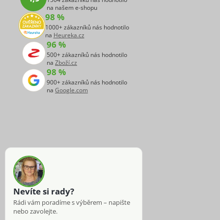
na našem e-shopu
98 %
1000+ zákazníků nás hodnotilo
na
Heureka.cz
96 %
500+ zákazníků nás hodnotilo
na
Zboží.cz
98 %
900+ zákazníků nás hodnotilo
na
Google.com
Nevíte si rady?
Rádi vám poradíme s výběrem – napište
nebo zavolejte.