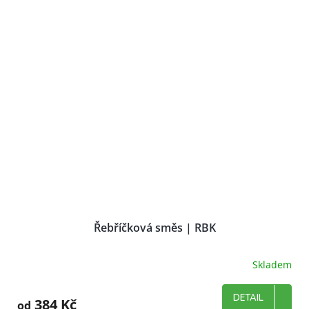
hvězdiček.
Řebříčková směs | RBK
Skladem
DETAIL
384 Kč
od