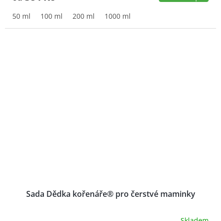
50 ml
100 ml
200 ml
1000 ml
Sada Dědka kořenáře® pro čerstvé maminky
Skladem