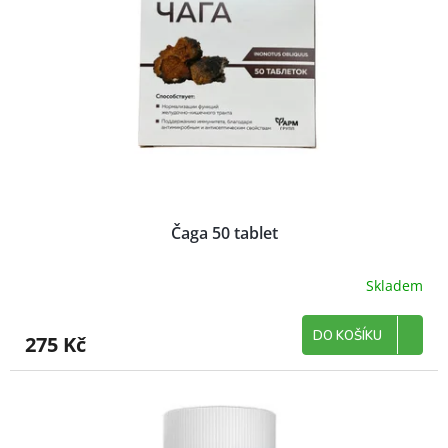
p
k
r
t
o
ů
d
u
k
t
ů
Čaga 50 tablet
Skladem
DO KOŠÍKU
275 Kč