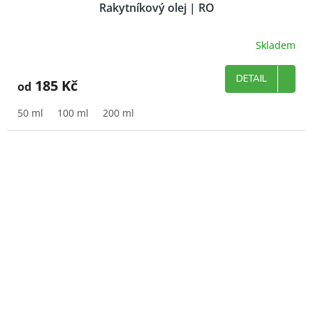
Rakytníkový olej | RO
Skladem
DETAIL
185 Kč
od
50 ml
100 ml
200 ml