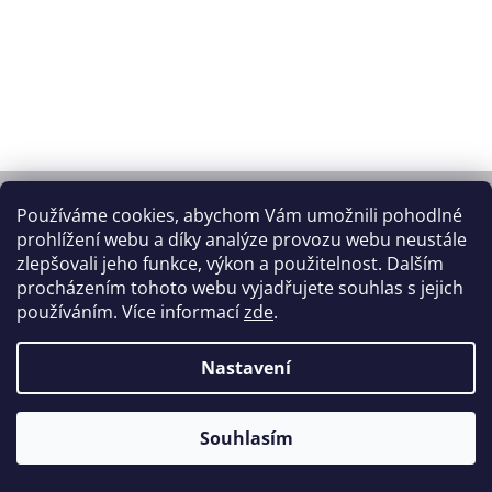
Z
á
Používáme cookies, abychom Vám umožnili pohodlné
p
prohlížení webu a díky analýze provozu webu neustále
a
zlepšovali jeho funkce, výkon a použitelnost. Dalším
Odebírat newsletter
t
procházením tohoto webu vyjadřujete souhlas s jejich
í
Vložte svůj e-mail a my vám budeme
používáním. Více informací
zde
.
zasílat informace o nových produktech na
našem e-shopu.
Nastavení
Vložením e-mailu souhlasíte s
Souhlasím
podmínkami ochrany osobních údajů