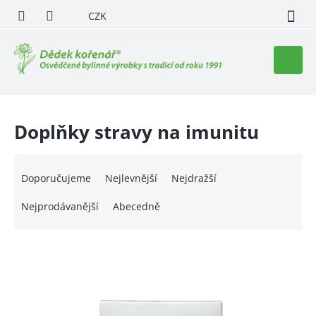
Přejít
CZK
na
obsah
Nákupn
košík
Doplňky stravy na imunitu
Ř
a
Doporučujeme
Nejlevnější
Nejdražší
z
e
Nejprodávanější
Abecedně
n
í
V
p
ý
r
p
o
i
d
s
u