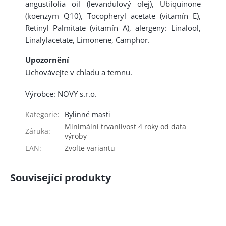
angustifolia oil (levandulový olej), Ubiquinone
(koenzym Q10), Tocopheryl acetate (vitamín E),
Retinyl Palmitate (vitamín A), alergeny: Linalool,
Linalylacetate, Limonene, Camphor.
Upozornění
Uchovávejte v chladu a temnu.
Výrobce: NOVY s.r.o.
Kategorie
:
Bylinné masti
Minimální trvanlivost 4 roky od data
Záruka
:
výroby
EAN
:
Zvolte variantu
Související produkty