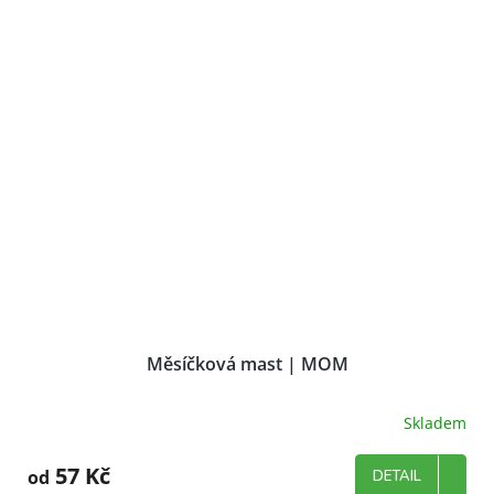
Měsíčková mast | MOM
Skladem
Průměrné
hodnocení
produktu
57 Kč
od
DETAIL
je