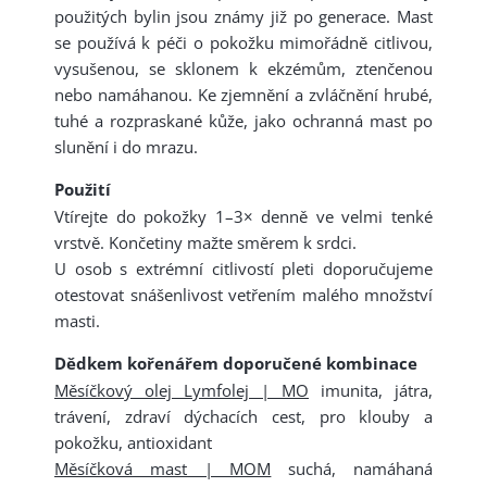
použitých bylin jsou známy již po generace. Mast
se používá k péči o pokožku mimořádně citlivou,
vysušenou, se sklonem k ekzémům, ztenčenou
nebo namáhanou. Ke zjemnění a zvláčnění hrubé,
tuhé a rozpraskané kůže, jako ochranná mast po
slunění i do mrazu.
Použití
Vtírejte do pokožky 1–3× denně ve velmi tenké
vrstvě. Končetiny mažte směrem k srdci.
U osob s extrémní citlivostí pleti doporučujeme
otestovat snášenlivost vetřením malého množství
masti.
Dědkem kořenářem doporučené kombinace
Měsíčkový olej Lymfolej | MO
imunita, játra,
trávení, zdraví dýchacích cest, pro klouby a
pokožku, antioxidant
Měsíčková mast | MOM
suchá, namáhaná