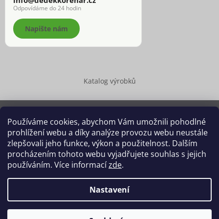
Odpovídáme do 24 hodin
Napište nám
Katalog výrobků
Používáme cookies, abychom Vám umožnili pohodlné
prohlížení webu a díky analýze provozu webu neustále
Copyright 2026
Dědek kořenář®
. Všechna práva vyhrazena.
zlepšovali jeho funkce, výkon a použitelnost. Dalším
Upravit nastavení cookies
procházením tohoto webu vyjadřujete souhlas s jejich
používáním. Více informací
zde
.
Grafický návrh vytvořil a na Shoptet implementoval
Tomáš Hlad
&
Shoptetak.cz
.
Nastavení
Vytvořil Shoptet