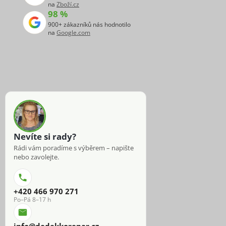
na
Zboží.cz
98 %
900+ zákazníků nás hodnotilo
na
Google.com
Nevíte si rady?
Rádi vám poradíme s výběrem – napište
nebo zavolejte.
+420 466 970 271
Po–Pá 8–17 h
info@dedekkorenar.cz