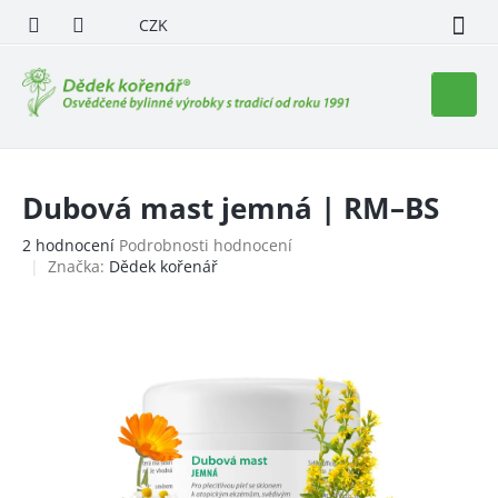
Přejít
CZK
na
obsah
Nákupn
košík
Dubová mast jemná | RM–BS
Průměrné
2 hodnocení
Podrobnosti hodnocení
hodnocení
Značka:
Dědek kořenář
produktu
je
5,0
z
5
hvězdiček.