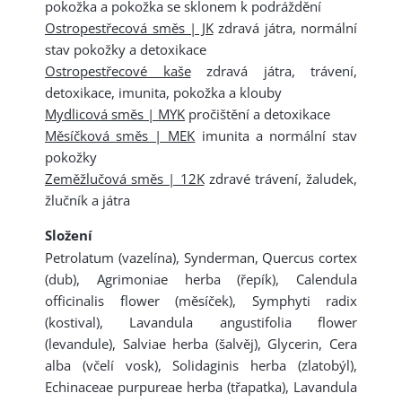
pokožka a pokožka se sklonem k podráždění
Ostropestřecová směs | JK
zdravá játra, normální
stav pokožky a detoxikace
Ostropestřecové kaše
zdravá játra, trávení,
detoxikace, imunita, pokožka a klouby
Mydlicová směs | MYK
pročištění a detoxikace
Měsíčková směs | MEK
imunita a normální stav
pokožky
Zeměžlučová směs | 12K
zdravé trávení, žaludek,
žlučník a játra
Složení
Petrolatum (vazelína), Synderman, Quercus cortex
(dub), Agrimoniae herba (řepík), Calendula
officinalis flower (měsíček), Symphyti radix
(kostival), Lavandula angustifolia flower
(levandule), Salviae herba (šalvěj), Glycerin, Cera
alba (včelí vosk), Solidaginis herba (zlatobýl),
Echinaceae purpureae herba (třapatka), Lavandula