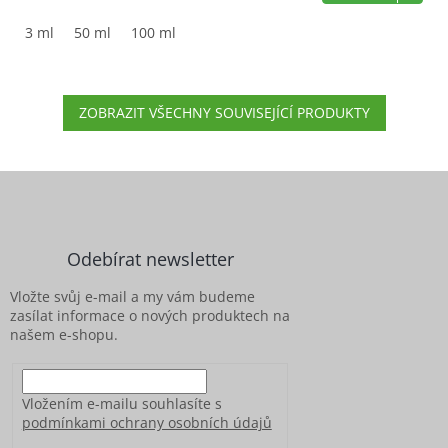
5,0
z
3 ml
50 ml
100 ml
5
hvězdiček.
ZOBRAZIT VŠECHNY SOUVISEJÍCÍ PRODUKTY
Z
á
p
a
Odebírat newsletter
t
í
Vložte svůj e-mail a my vám budeme
zasílat informace o nových produktech na
našem e-shopu.
Vložením e-mailu souhlasíte s
podmínkami ochrany osobních údajů