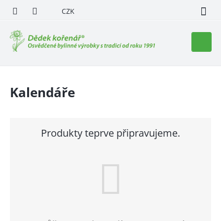
Přejít
CZK
na
obsah
Nákupn
košík
Kalendáře
Produkty teprve připravujeme.