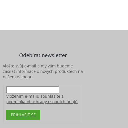
Z
á
p
a
Odebírat newsletter
t
í
Vložte svůj e-mail a my vám budeme
zasílat informace o nových produktech na
našem e-shopu.
Vložením e-mailu souhlasíte s
podmínkami ochrany osobních údajů
PŘIHLÁSIT SE