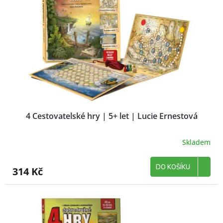
p
k
r
t
o
ů
d
u
k
t
ů
4 Cestovatelské hry | 5+ let | Lucie Ernestová
Skladem
DO KOŠÍKU
314 Kč