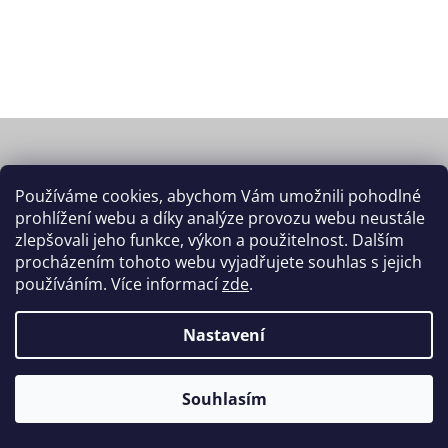
Z
á
p
a
Používáme cookies, abychom Vám umožnili pohodlné
Odebírat newsletter
t
prohlížení webu a díky analýze provozu webu neustále
í
zlepšovali jeho funkce, výkon a použitelnost. Dalším
Vložte svůj e-mail a my vám budeme
procházením tohoto webu vyjadřujete souhlas s jejich
zasílat informace o nových produktech na
našem e-shopu.
používáním. Více informací
zde
.
Nastavení
Vložením e-mailu souhlasíte s
podmínkami ochrany osobních údajů
Souhlasím
PŘIHLÁSIT SE