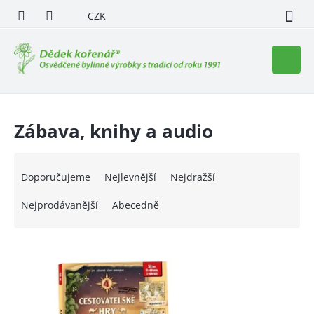
Přejít
CZK
na
obsah
Nákupn
košík
Zábava, knihy a audio
Ř
a
Doporučujeme
Nejlevnější
Nejdražší
z
e
Nejprodávanější
Abecedně
n
í
V
p
ý
r
p
o
i
d
s
u