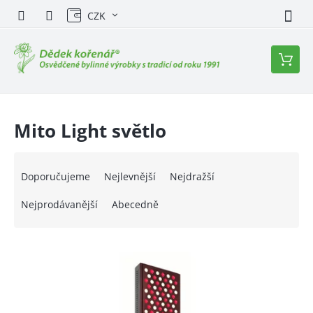
Přejít
CZK
na
obsah
Nákupn
košík
Mito Light světlo
Ř
a
Doporučujeme
Nejlevnější
Nejdražší
z
e
Nejprodávanější
Abecedně
n
í
V
p
ý
r
p
o
i
d
s
u