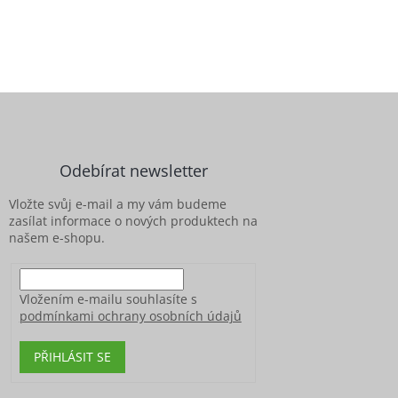
Z
á
p
a
Odebírat newsletter
t
í
Vložte svůj e-mail a my vám budeme
zasílat informace o nových produktech na
našem e-shopu.
Vložením e-mailu souhlasíte s
podmínkami ochrany osobních údajů
PŘIHLÁSIT SE