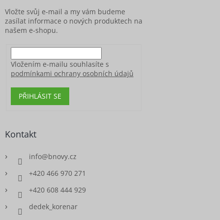
í
Vložte svůj e-mail a my vám budeme
zasílat informace o nových produktech na
našem e-shopu.
Vložením e-mailu souhlasíte s
podmínkami ochrany osobních údajů
PŘIHLÁSIT SE
Kontakt
info
@
bnovy.cz
+420 466 970 271
+420 608 444 929
dedek_korenar