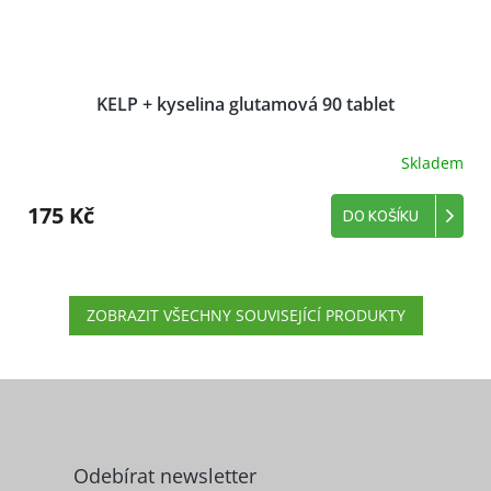
KELP + kyselina glutamová 90 tablet
Skladem
175 Kč
DO KOŠÍKU
ZOBRAZIT VŠECHNY SOUVISEJÍCÍ PRODUKTY
Z
á
p
a
Odebírat newsletter
t