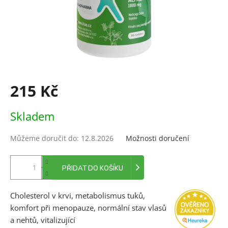
215 Kč
Měrná
Skladem
cena:
Můžeme doručit do:
12.8.2026
Možnosti doručení
PŘIDAT DO KOŠÍKU
Cholesterol v krvi, metabolismus tuků,
komfort při menopauze, normální stav vlasů
a nehtů, vitalizující