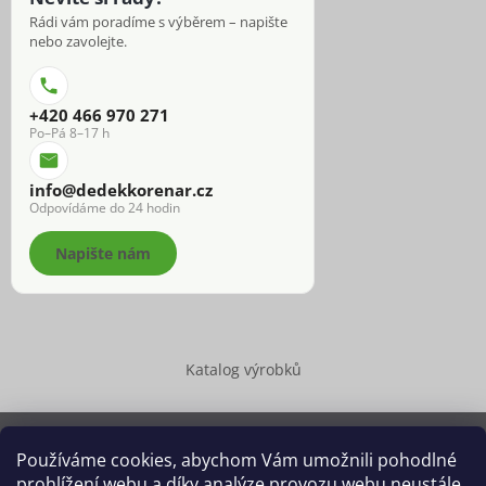
Rádi vám poradíme s výběrem – napište
nebo zavolejte.
+420 466 970 271
Po–Pá 8–17 h
info@dedekkorenar.cz
Odpovídáme do 24 hodin
Napište nám
Katalog výrobků
Používáme cookies, abychom Vám umožnili pohodlné
prohlížení webu a díky analýze provozu webu neustále