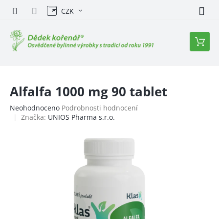
Přejít
CZK
na
obsah
Nákupn
košík
Alfalfa 1000 mg 90 tablet
Průměrné
Neohodnoceno
Podrobnosti hodnocení
hodnocení
Značka:
UNIOS Pharma s.r.o.
produktu
je
0,0
z
5
hvězdiček.