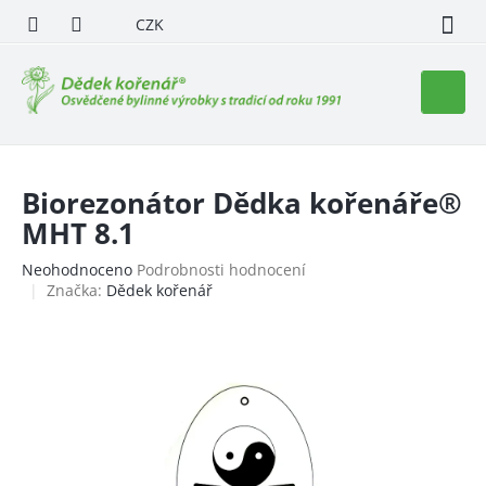
Přejít
CZK
na
obsah
Nákupn
košík
Biorezonátor Dědka kořenáře®
MHT 8.1
Průměrné
Neohodnoceno
Podrobnosti hodnocení
hodnocení
Značka:
Dědek kořenář
produktu
je
0,0
z
5
hvězdiček.