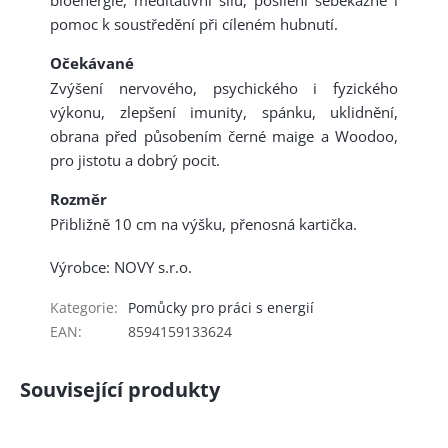
bioenergie, meditativní sílu, posílení sebekázně i
pomoc k soustředění při cíleném hubnutí.
Očekávané
Zvýšení nervového, psychického i fyzického
výkonu, zlepšení imunity, spánku, uklidnění,
obrana před působením černé maige a Woodoo,
pro jistotu a dobrý pocit.
Rozměr
Přibližně 10 cm na výšku, přenosná kartička.
Výrobce: NOVY s.r.o.
Kategorie
:
Pomůcky pro práci s energií
EAN
:
8594159133624
Související produkty