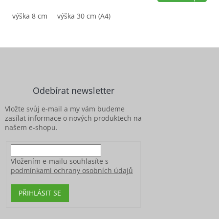
výška 8 cm
výška 30 cm (A4)
Z
á
p
a
Odebírat newsletter
t
í
Vložte svůj e-mail a my vám budeme
zasílat informace o nových produktech na
našem e-shopu.
Vložením e-mailu souhlasíte s
podmínkami ochrany osobních údajů
PŘIHLÁSIT SE