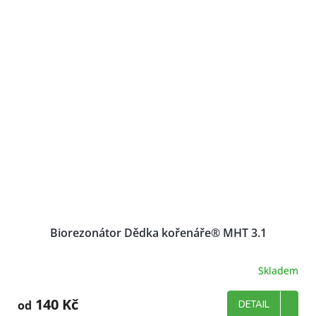
Biorezonátor Dědka kořenáře® MHT 3.1
Skladem
140 Kč
od
DETAIL