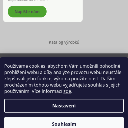
Napište nám
Katalog výrobků
Používáme cookies, abychom Vám umožnili pohodlné
prohlížení webu a díky analýze provozu webu neustále
Copyright 2026
Dědek kořenář®
. Všechna práva vyhrazena.
zlepšovali jeho funkce, výkon a použitelnost. Dalším
Upravit nastavení cookies
procházením tohoto webu vyjadřujete souhlas s jejich
používáním. Více informací
zde
.
Grafický návrh vytvořil a na Shoptet implementoval
Tomáš Hlad
&
Shoptetak.cz
.
Nastavení
Vytvořil Shoptet
Souhlasím