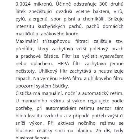
0,0024 mikronů. Účinně odstraňuje 300 druhů
látek znečišťující ovzduší včetně bakterií, virů,
pylů, alergenů, spor plísní a chemikálií. Snižuje
intenzitu kuchyňských pachů, pachů domácích
mazlíčků a tabákového kouře.
Maximální třístupňovou filtraci zajišťuje tzv.
předfiltr, který zachytává větší polétavý prach
a prachové částice. Filtr lze vyčistit vysavačem
nebo oplachem. HEPA filtr zachytává jemné
nečistoty. Uhlíkový filtr zachytává a neutralizuje
zápach. Na výměnu HEPA filtru a uhlíkového filtru
upozorní systém čističky.
Čistička má manuální, noční a automatický režim.
U manuálního režimu si výkon regulujete podle
potřeby, při automatickém režimu senzor sám
hlídá kvalitu vzduchu a v případě potřeb zvýší či
sníží výkon. Při aktivaci nočního režimu se
hlučnost čističky sníží na hladinu 26 dB, tedy
hlasitost šepotu.