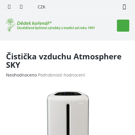
Přejít
CZK
na
obsah
Nákupn
košík
Čistička vzduchu Atmosphere
SKY
Průměrné
Neohodnoceno
Podrobnosti hodnocení
hodnocení
produktu
je
0,0
z
5
hvězdiček.