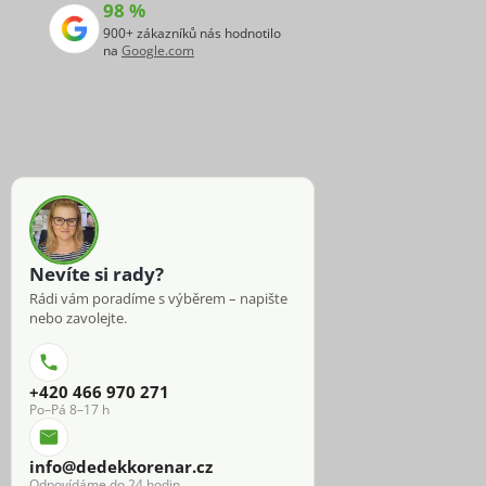
98 %
900+ zákazníků nás hodnotilo
na
Google.com
Nevíte si rady?
Rádi vám poradíme s výběrem – napište
nebo zavolejte.
+420 466 970 271
Po–Pá 8–17 h
info@dedekkorenar.cz
Odpovídáme do 24 hodin