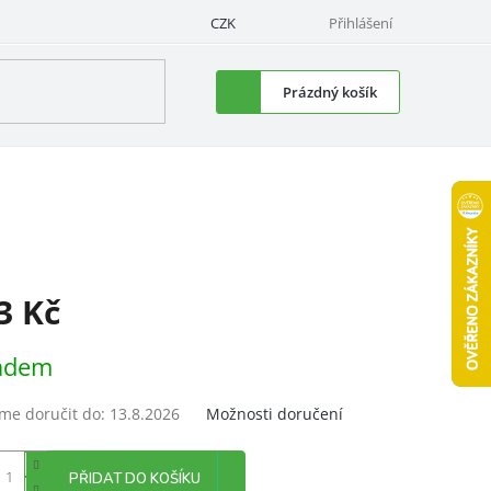
CZK
Přihlášení
Nákupní
Prázdný košík
košík
3 Kč
á
adem
e doručit do:
13.8.2026
Možnosti doručení
PŘIDAT DO KOŠÍKU