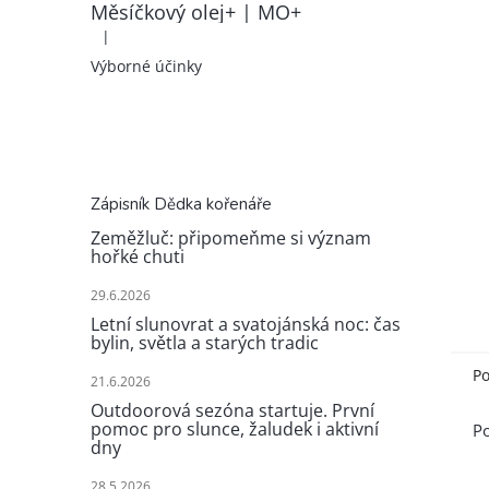
Měsíčkový olej+ | MO+
|
Hodnocení produktu je 5 z 5 hvězdiček.
Výborné účinky
Zápisník Dědka kořenáře
Zeměžluč: připomeňme si význam
hořké chuti
29.6.2026
Letní slunovrat a svatojánská noc: čas
bylin, světla a starých tradic
Po
21.6.2026
Outdoorová sezóna startuje. První
pomoc pro slunce, žaludek i aktivní
Po
dny
28.5.2026