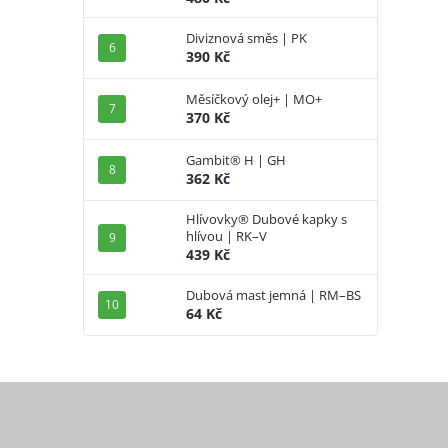
Diviznová směs | PK
390 Kč
Měsíčkový olej+ | MO+
370 Kč
Gambit® H | GH
362 Kč
Hlívovky® Dubové kapky s
hlívou | RK–V
439 Kč
Dubová mast jemná | RM–BS
64 Kč
Z
á
p