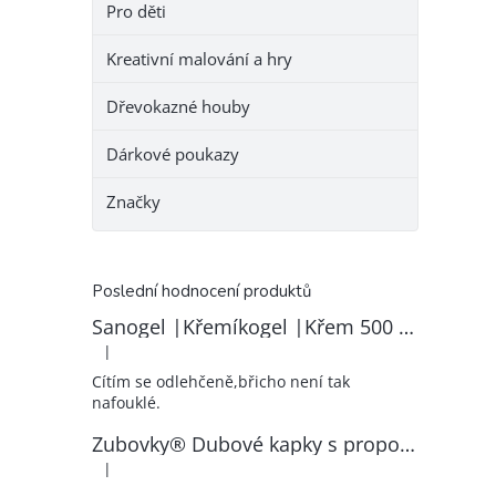
Pro děti
Kreativní malování a hry
Dřevokazné houby
Dárkové poukazy
Značky
Poslední hodnocení produktů
Sanogel |Křemíkogel |Křem 500 ml
|
Hodnocení produktu je 5 z 5 hvězdiček.
Cítím se odlehčeně,břicho není tak
nafouklé.
Zubovky® Dubové kapky s propolisem | RK–ZP
|
Hodnocení produktu je 5 z 5 hvězdiček.