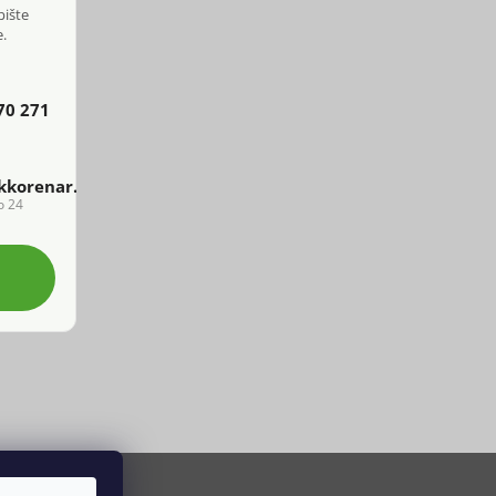
pište
.
70 271
kkorenar.cz
o 24