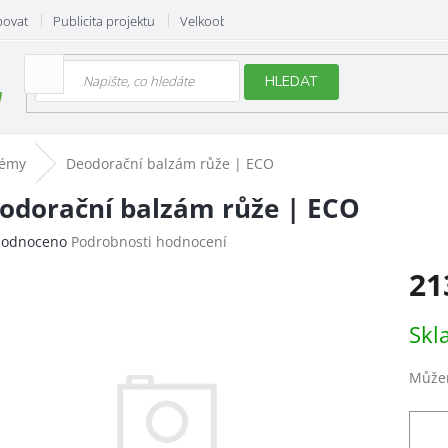
povat
Publicita projektu
Velkoobchod
Hodnocení obchodu
HLEDAT
fémy
Deodorační balzám růže | ECO
odorační balzám růže | ECO
ěrné
odnoceno
Podrobnosti hodnocení
ocení
21
uktu
Měrn
Skl
cena:
iček.
Můžem