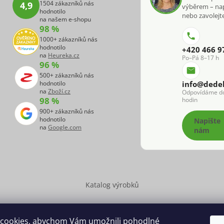
1504 zákazníků nás
4,9
výběrem – na
hodnotilo
nebo zavolejte
na našem e-shopu
98 %
1000+ zákazníků nás
hodnotilo
+420 466 9
na
Heureka.cz
Po–Pá 8–17 h
96 %
500+ zákazníků nás
hodnotilo
info@dede
na
Zboží.cz
Odpovídáme d
98 %
hodin
900+ zákazníků nás
hodnotilo
Napište
na
Google.com
nám
Katalog výrobků
cookies, abychom Vám umožnili pohodlné