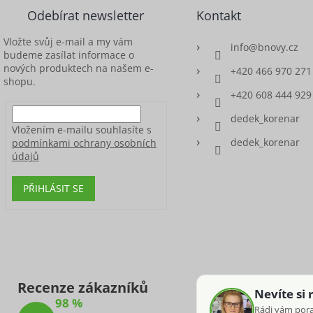
Odebírat newsletter
Kontakt
Vložte svůj e-mail a my vám
info
@
bnovy.cz
budeme zasílat informace o
nových produktech na našem e-
+420 466 970 271
shopu.
+420 608 444 929
dedek_korenar
Vložením e-mailu souhlasíte s
dedek_korenar
podmínkami ochrany osobních
údajů
PŘIHLÁSIT SE
Recenze zákazníků
Nevíte si 
98 %
Rádi vám por