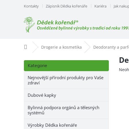
Přejít
Kontakty
Zápisník Dědka kořenáře
Kariéra
Jak naku
na
obsah
Domů
Drogerie a kosmetika
Deodoranty a par
P
De
Přeskočit
o
Kategorie
kategorie
Prům
Neoh
s
hodn
t
Nejnovější přírodní produkty pro Vaše
prod
zdraví
r
je
a
0,0
Dubové kapky
n
z
n
5
Bylinná podpora orgánů a tělesných
hvězd
í
systémů
p
a
Výrobky Dědka kořenáře
n