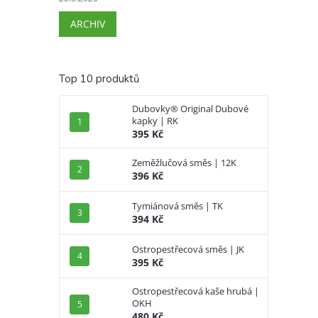
ARCHIV
Top 10 produktů
Dubovky® Original Dubové
kapky | RK
395 Kč
Zeměžlučová směs | 12K
396 Kč
Tymiánová směs | TK
394 Kč
Ostropestřecová směs | JK
395 Kč
Ostropestřecová kaše hrubá |
OKH
480 Kč