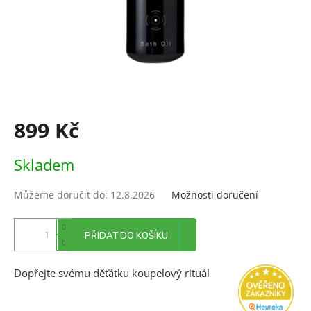
899 Kč
Měrná
Skladem
cena:
Můžeme doručit do:
12.8.2026
Možnosti doručení
PŘIDAT DO KOŠÍKU
Dopřejte svému děťátku koupelový rituál