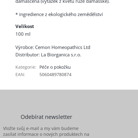
damascena (výtažek z květů růže damašské).
* ingredience z ekologického zemědělství
Velikost
100 ml
Výrobce: Cemon Homeopathics Ltd
Distributor: La Biorganica s.r.o.
Kategorie
:
Péče o pokožku
EAN
:
5060489780874
Z
á
p
a
Odebírat newsletter
t
í
Vložte svůj e-mail a my vám budeme
zasílat informace o nových produktech na