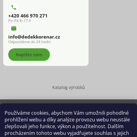
+420 466 970 271
Po–Pá 8–17 h
info@dedekkorenar.cz
Odpovídáme do 24 hodin
Napište nám
Katalog výrobků
Používáme cookies, abychom Vám umožnili pohodlné
prohlížení webu a díky analýze provozu webu neustále
Copyright 2026
Dědek kořenář®
. Všechna práva vyhrazena.
zlepšovali jeho funkce, výkon a použitelnost. Dalším
Upravit nastavení cookies
procházením tohoto webu vyjadřujete souhlas s jejich