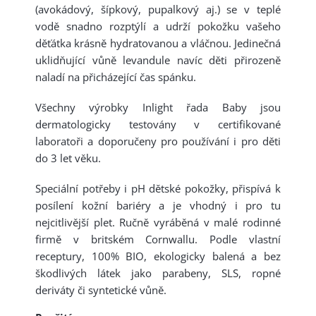
(avokádový, šípkový, pupalkový aj.) se v teplé
vodě snadno rozptýlí a udrží pokožku vašeho
děťátka krásně hydratovanou a vláčnou. Jedinečná
uklidňující vůně levandule navíc děti přirozeně
naladí na přicházející čas spánku.
Všechny výrobky Inlight řada Baby jsou
dermatologicky testovány v certifikované
laboratoři a doporučeny pro používání i pro děti
do 3 let věku.
Speciální potřeby i pH dětské pokožky, přispívá k
posílení kožní bariéry a je vhodný i pro tu
nejcitlivější plet. Ručně vyráběná v malé rodinné
firmě v britském Cornwallu. Podle vlastní
receptury, 100% BIO, ekologicky balená a bez
škodlivých látek jako parabeny, SLS, ropné
deriváty či syntetické vůně.