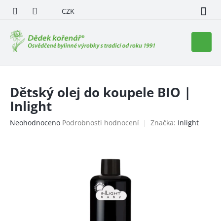
Přejít
CZK
na
obsah
Nákupn
košík
Dětský olej do koupele BIO |
Inlight
Průměrné
Neohodnoceno
Podrobnosti hodnocení
Značka:
Inlight
hodnocení
produktu
je
0,0
z
5
hvězdiček.