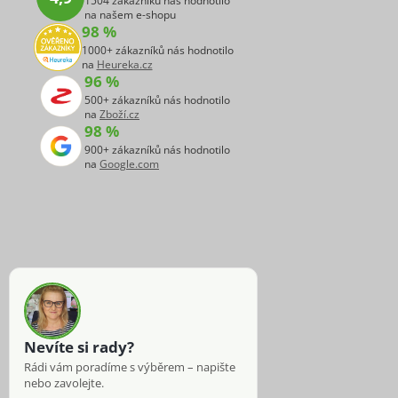
1504 zákazníků nás hodnotilo
na našem e-shopu
98 %
1000+ zákazníků nás hodnotilo
na
Heureka.cz
96 %
500+ zákazníků nás hodnotilo
na
Zboží.cz
98 %
900+ zákazníků nás hodnotilo
na
Google.com
Nevíte si rady?
Rádi vám poradíme s výběrem – napište
nebo zavolejte.