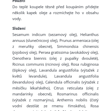
Použití
Do teplé koupele těsně před koupáním přidejte
několik kapek oleje a rozmíchejte ho v obsahu
vody.
Složení
Sesamum indicum (sezamový olej), Helianthus
annuus (slunečnicový olej), Prunus armeniaca (olej
z meruňky obecné), Simmondsia chinensis
(jojobový olej), Persea gratissima (avokádový olej),
Oenothera biennis (olej z pupalky dvouleté),
Ricinus communis (ricinový olej), Rosa rubiginosa
(šípkový olej), Lavandula angustifolia (výtažek z
květů levandule), Lavandula angustifolia
(levandulový olej), Calendula officinalis (výtažek z
měsíčku lékařského), Citrus reticulata (olej z
mandarinky obecné), Rosmarinus officinalis
(výtažek z rozmarýnu), Anthemis nobilis (čistý
vodní destilát ze rmenu římského), Rosa