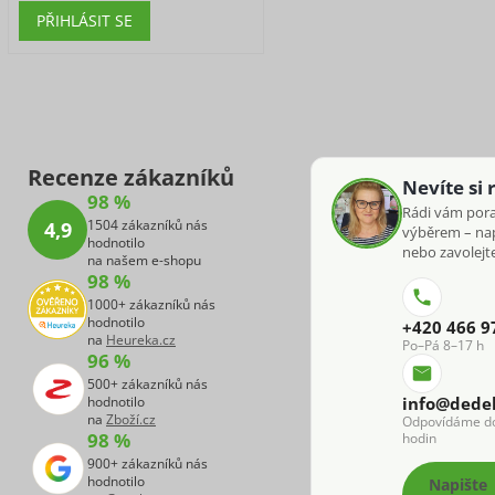
PŘIHLÁSIT SE
Recenze zákazníků
Nevíte si 
98 %
Rádi vám por
1504 zákazníků nás
4,9
výběrem – na
hodnotilo
nebo zavolejte
na našem e-shopu
98 %
1000+ zákazníků nás
hodnotilo
+420 466 9
na
Heureka.cz
Po–Pá 8–17 h
96 %
500+ zákazníků nás
hodnotilo
info@dede
na
Zboží.cz
Odpovídáme d
98 %
hodin
900+ zákazníků nás
hodnotilo
Napište