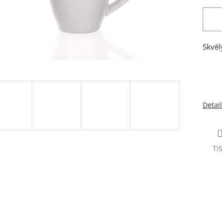
Skvěl
Detai
TI