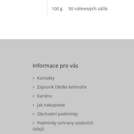
100 g
50 nálevových sáčků
Informace pro vás
Kontakty
Zápisník Dědka kořenáře
Kariéra
Jak nakupovat
Obchodní podmínky
Podmínky ochrany osobních
údajů