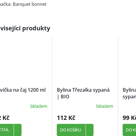
načka: Banquet bonnet
visející produkty
vička na čaj 1200 ml
Bylina Třezalka sypaná
Bylin
| BIO
sypan
Skladem
Skladem
2 Kč
112 Kč
99 K
ETAIL
DO KOŠÍKU
DO K