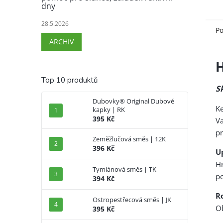
dny
28.5.2026
Po
ARCHIV
H
Top 10 produktů
S
Dubovky® Original Dubové
K
kapky | RK
395 Kč
Va
pr
Zeměžlučová směs | 12K
396 Kč
U
H
Tymiánová směs | TK
po
394 Kč
R
Ostropestřecová směs | JK
O
395 Kč