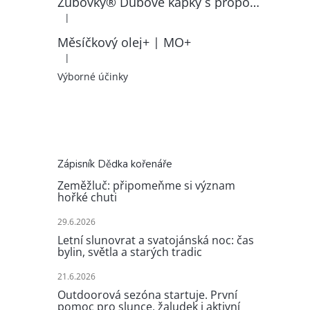
Zubovky® Dubové kapky s propolisem | RK–ZP
|
Hodnocení produktu je 5 z 5 hvězdiček.
Měsíčkový olej+ | MO+
|
Hodnocení produktu je 5 z 5 hvězdiček.
Výborné účinky
Zápisník Dědka kořenáře
Zeměžluč: připomeňme si význam
hořké chuti
29.6.2026
Letní slunovrat a svatojánská noc: čas
bylin, světla a starých tradic
21.6.2026
Outdoorová sezóna startuje. První
pomoc pro slunce, žaludek i aktivní