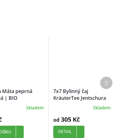
Další
produkt
a Máta peprná
7x7 Bylinný čaj
á | BIO
KräuterTee Jentschura
Skladem
Skladem
č
305 Kč
od
DETAIL
OŠÍKU