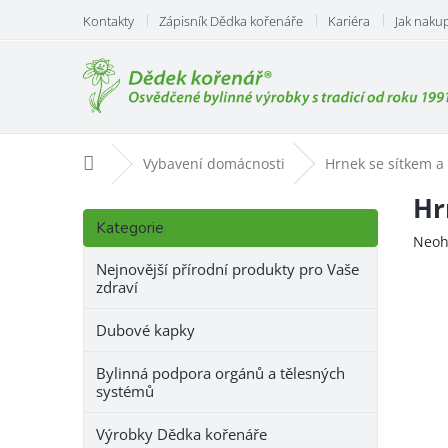
Přejít
Kontakty
Zápisník Dědka kořenáře
Kariéra
Jak naku
na
obsah
Domů
Vybavení domácnosti
Hrnek se sítkem a
P
Hr
Přeskočit
o
Kategorie
kategorie
Prům
Neoh
s
hodn
t
Nejnovější přírodní produkty pro Vaše
prod
zdraví
r
je
a
0,0
Dubové kapky
n
z
n
5
Bylinná podpora orgánů a tělesných
hvězd
í
systémů
p
a
Výrobky Dědka kořenáře
n