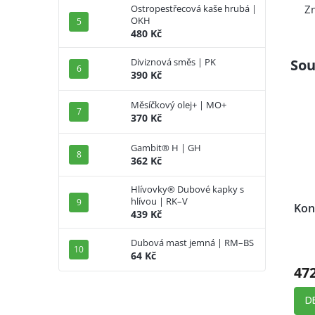
Z
Ostropestřecová kaše hrubá |
OKH
480 Kč
Sou
Diviznová směs | PK
390 Kč
Měsíčkový olej+ | MO+
370 Kč
Gambit® H | GH
362 Kč
Hlívovky® Dubové kapky s
hlívou | RK–V
Kon
439 Kč
Dubová mast jemná | RM–BS
64 Kč
47
D