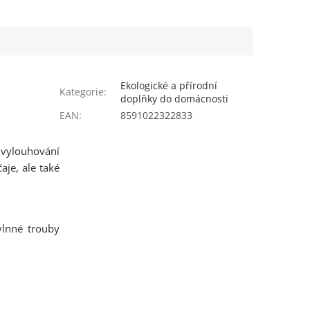
Ekologické a přírodní
Kategorie
:
doplňky do domácnosti
EAN
:
8591022322833
 vylouhování
aje, ale také
lnné trouby