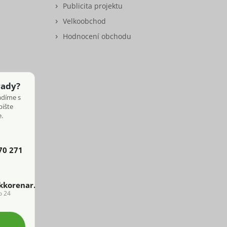
Publicita projektu
Velkoobchod
Hodnocení obchodu
rady?
adíme s
pište
.
70 271
kkorenar.cz
o 24