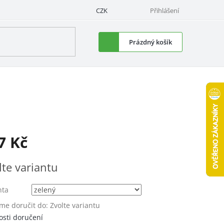
CZK
Přihlášení
Nákupní
Prázdný košík
košík
7 Kč
á
lte variantu
nta
e doručit do:
Zvolte variantu
sti doručení