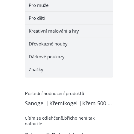
Pro muže
Pro děti
Kreativní malování a hry
Dřevokazné houby
Dárkové poukazy
Značky
Poslední hodnocení produktů
Sanogel |Křemíkogel |Křem 500 ml
|
Hodnocení produktu je 5 z 5 hvězdiček.
Cítím se odlehčeně,břicho není tak
nafouklé.