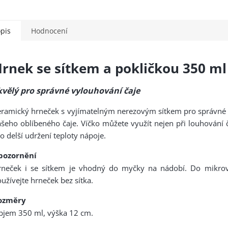
pis
Hodnocení
rnek se sítkem a pokličkou 350 ml
kvělý pro správné vylouhování čaje
eramický hrneček s vyjímatelným nerezovým sítkem pro správné
šeho oblíbeného čaje. Víčko můžete využít nejen při louhování č
o delší udržení teploty nápoje.
pozornění
rneček i se sítkem je vhodný do myčky na nádobí. Do mikrov
užívejte hrneček bez sítka.
ozměry
bjem 350 ml, výška 12 cm.