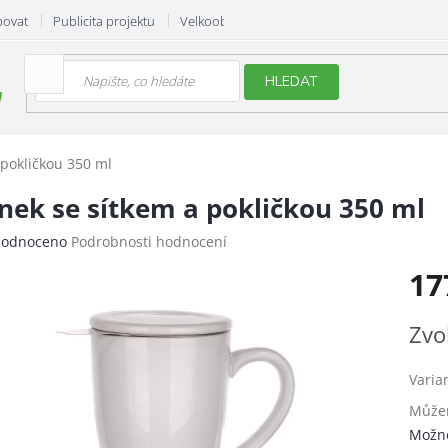
povat
Publicita projektu
Velkoobchod
Hodnocení obchodu
HLEDAT
 pokličkou 350 ml
nek se sítkem a pokličkou 350 ml
ěrné
odnoceno
Podrobnosti hodnocení
ocení
17
uktu
Měrn
Zvo
cena:
iček.
Varia
Můžem
Možno