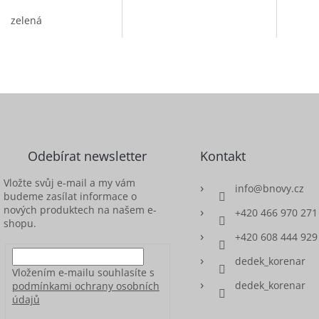
zelená
Odebírat newsletter
Kontakt
Vložte svůj e-mail a my vám
info
@
bnovy.cz
budeme zasílat informace o
nových produktech na našem e-
+420 466 970 271
shopu.
+420 608 444 929
dedek_korenar
Vložením e-mailu souhlasíte s
dedek_korenar
podmínkami ochrany osobních
údajů