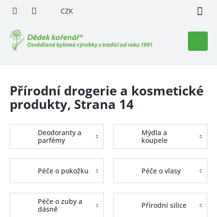
Přejít
CZK
na
obsah
Nákupn
košík
Přírodní drogerie a kosmetické
produkty
, Strana 14
Deodoranty a
Mýdla a
parfémy
koupele
Péče o pokožku
Péče o vlasy
Péče o zuby a
Přírodní silice
dásně