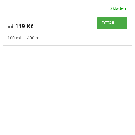
Skladem
DETAIL
119 Kč
od
100 ml
400 ml