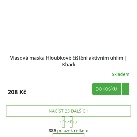
Vlasová maska Hloubkové čištění aktivním uhlím |
Khadi
Skladem
DO KOŠÍKU
208 Kč
NAČÍST 23 DALŠÍCH
S
1
14
17
t
O
r
389
položek celkem
v
á