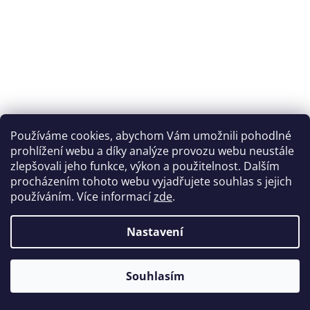
Používáme cookies, abychom Vám umožnili pohodlné
prohlížení webu a díky analýze provozu webu neustále
zlepšovali jeho funkce, výkon a použitelnost. Dalším
procházením tohoto webu vyjadřujete souhlas s jejich
používáním. Více informací
zde
.
Nastavení
Souhlasím
Z
á