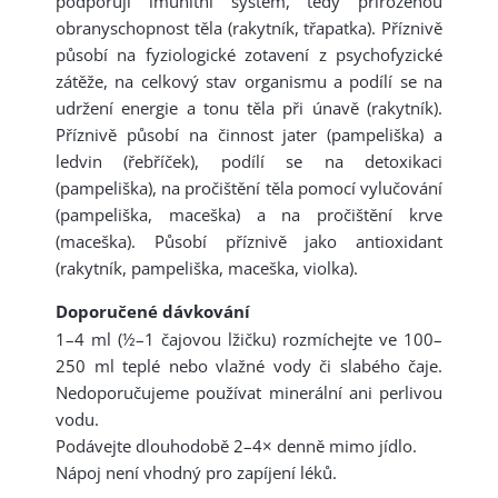
podporují imunitní systém, tedy přirozenou
obranyschopnost těla (rakytník, třapatka). Příznivě
působí na fyziologické zotavení z psychofyzické
zátěže, na celkový stav organismu a podílí se na
udržení energie a tonu těla při únavě (rakytník).
Příznivě působí na činnost jater (pampeliška) a
ledvin (řebříček), podílí se na detoxikaci
(pampeliška), na pročištění těla pomocí vylučování
(pampeliška, maceška) a na pročištění krve
(maceška). Působí příznivě jako antioxidant
(rakytník, pampeliška, maceška, violka).
Doporučené dávkování
1–4 ml (½–1 čajovou lžičku) rozmíchejte ve 100–
250 ml teplé nebo vlažné vody či slabého čaje.
Nedoporučujeme používat minerální ani perlivou
vodu.
Podávejte dlouhodobě 2–4× denně mimo jídlo.
Nápoj není vhodný pro zapíjení léků.