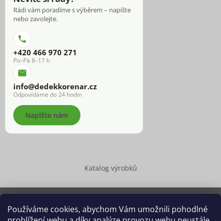
Rádi vám poradíme s výběrem – napište
nebo zavolejte.
+420 466 970 271
Po–Pá 8–17 h
info@dedekkorenar.cz
Odpovídáme do 24 hodin
Napište nám
Katalog výrobků
Používáme cookies, abychom Vám umožnili pohodlné
prohlížení webu a díky analýze provozu webu neustále