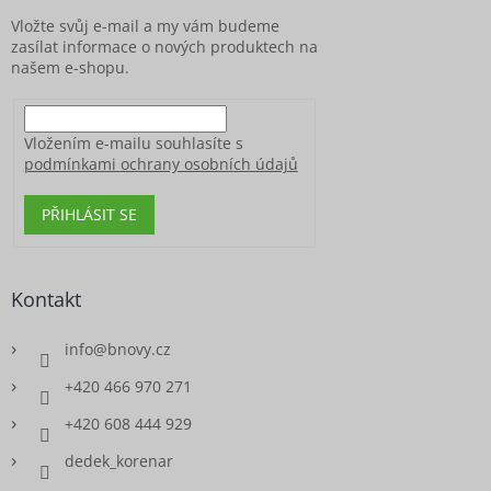
í
Vložte svůj e-mail a my vám budeme
zasílat informace o nových produktech na
našem e-shopu.
Vložením e-mailu souhlasíte s
podmínkami ochrany osobních údajů
PŘIHLÁSIT SE
Kontakt
info
@
bnovy.cz
+420 466 970 271
+420 608 444 929
dedek_korenar