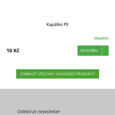
Kapátko PE
Skladem
10 Kč
DO KOŠÍKU
ZOBRAZIT VŠECHNY SOUVISEJÍCÍ PRODUKTY
Z
á
p
a
Odebírat newsletter
t