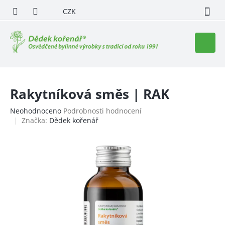
Přejít
CZK
na
obsah
Nákupn
košík
Rakytníková směs | RAK
Průměrné
Neohodnoceno
Podrobnosti hodnocení
hodnocení
Značka:
Dědek kořenář
produktu
je
0,0
z
5
hvězdiček.