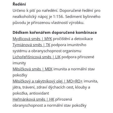
Ředění
Určeno k pití po naředění. Doporučené ředění pro
nealkoholický nápoj je 1:156. Sediment bylinného
původu je přirozenou vlastností výrobku.
Dědkem kořenářem doporučené kombinace
Mydlicová směs | MYK
pročištění a detoxikace
Tymiánová směs | TK
podpora imunitního
systému a obranyschopnost organismu
Lichořeřišnicová směs | LIK
podpora přirozené
imunity
Měsíčková směs | MEK
imunita a normální stav
pokožky
Měsíčkový a rakytníkový olej | MO+RO+
imunita,
játra, trávení, zdraví dýchacích cest, klouby a
pokožka, antioxidant
Heřmánková směs | HK
přirozená
obranyschopnost a normální stav pokožky