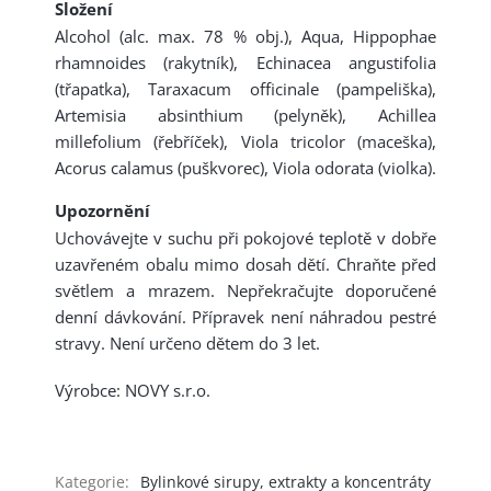
Složení
Alcohol (alc. max. 78 % obj.), Aqua, Hippophae
rhamnoides (rakytník), Echinacea angustifolia
(třapatka), Taraxacum officinale (pampeliška),
Artemisia absinthium (pelyněk), Achillea
millefolium (řebříček), Viola tricolor (maceška),
Acorus calamus (puškvorec), Viola odorata (violka).
Upozornění
Uchovávejte v suchu při pokojové teplotě v dobře
uzavřeném obalu mimo dosah dětí. Chraňte před
světlem a mrazem. Nepřekračujte doporučené
denní dávkování. Přípravek není náhradou pestré
stravy. Není určeno dětem do 3 let.
Výrobce: NOVY s.r.o.
Kategorie
:
Bylinkové sirupy, extrakty a koncentráty