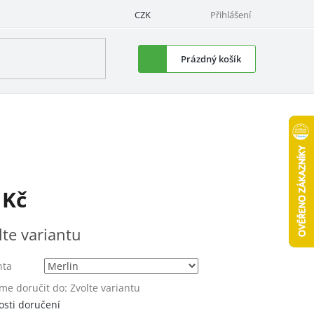
CZK
Přihlášení
Nákupní
Prázdný košík
košík
 Kč
á
lte variantu
nta
e doručit do:
Zvolte variantu
sti doručení