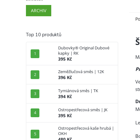
ARCHIV
Po
Top 10 produktů
Š
Dubovky® Original Dubové
kapky | RK
M
395 Kč
P
Zeměžlučová směs | 12K
396 Kč
Ve
st
Tymiánová směs | TK
394 Kč
D
Me
Ostropestřecová směs | JK
395 Kč
Le
Ostropestřecová kaše hrubá |
OKH
Bo
480 Kč