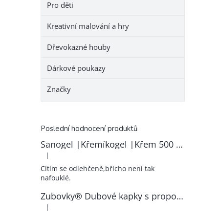
Pro děti
Kreativní malování a hry
Dřevokazné houby
Dárkové poukazy
Značky
Poslední hodnocení produktů
Sanogel |Křemíkogel |Křem 500 ml
|
Hodnocení produktu je 5 z 5 hvězdiček.
Cítím se odlehčeně,břicho není tak
nafouklé.
Zubovky® Dubové kapky s propolisem | RK–ZP
|
Hodnocení produktu je 5 z 5 hvězdiček.