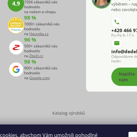
1504 zákazníků nás
4,9
výběrem – na
hodnotilo
nebo zavolejte
na našem e-shopu
98 %
1000+ zákazníků nás
hodnotilo
+420 466 9
na
Heureka.cz
Po–Pá 8–17 h
96 %
500+ zákazníků nás
hodnotilo
info@dede
na
Zboží.cz
Odpovídáme d
98 %
hodin
900+ zákazníků nás
hodnotilo
Napište
na
Google.com
nám
Katalog výrobků
cookies, abychom Vám umožnili pohodlné