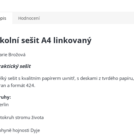
pis
Hodnocení
kolní sešit A4 linkovaný
arie Brožová
raktický sešit
lký sešit s kvalitním papírerm uvnitř, s deskami z tvrdého papíru,
ran a formát 424.
ruhy:
rlin
tokruh stromu života
hyně hojnosti Dyje