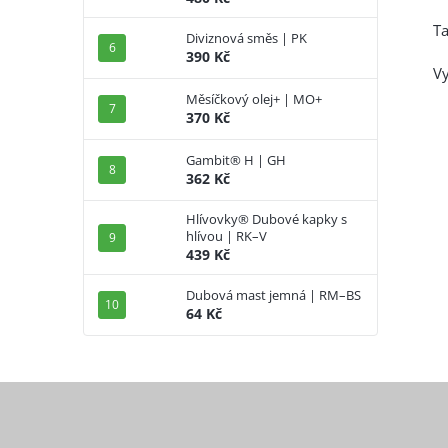
Ta
Diviznová směs | PK
390 Kč
Vy
Měsíčkový olej+ | MO+
370 Kč
Gambit® H | GH
362 Kč
Hlívovky® Dubové kapky s
hlívou | RK–V
439 Kč
Dubová mast jemná | RM–BS
64 Kč
Z
á
p