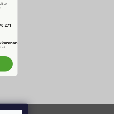
pište
.
70 271
kkorenar.cz
o 24