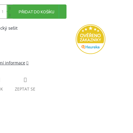
PŘIDAT DO KOŠÍKU
ický sešit
lní informace
SK
ZEPTAT SE