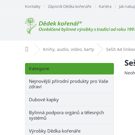
Přejít
Kontakty
Zápisník Dědka kořenáře
Kariéra
Jak naku
na
obsah
Domů
Knihy, audio, video, karty
Sešit A4 linko
P
Se
Přeskočit
o
Kategorie
kategorie
Prům
Neoh
s
hodn
t
Nejnovější přírodní produkty pro Vaše
prod
zdraví
r
je
a
0,0
Dubové kapky
n
z
n
5
Bylinná podpora orgánů a tělesných
hvězd
í
systémů
p
a
Výrobky Dědka kořenáře
n