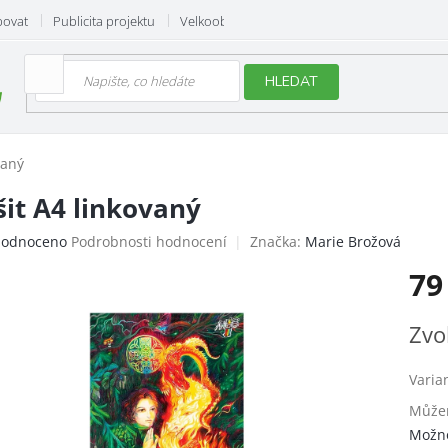
povat
Publicita projektu
Velkoobchod
Hodnocení obchodu
HLEDAT
vaný
šit A4 linkovaný
ěrné
odnoceno
Podrobnosti hodnocení
Značka:
Marie Brožová
ocení
79
uktu
Měrn
Zvo
cena:
iček.
Varia
Můžem
Možno