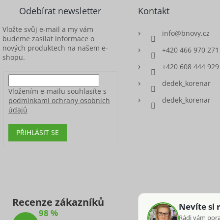
Odebírat newsletter
Kontakt
Vložte svůj e-mail a my vám
info
@
bnovy.cz
budeme zasílat informace o
nových produktech na našem e-
+420 466 970 271
shopu.
+420 608 444 929
dedek_korenar
Vložením e-mailu souhlasíte s
dedek_korenar
podmínkami ochrany osobních
údajů
PŘIHLÁSIT SE
Recenze zákazníků
Nevíte si 
98 %
Rádi vám por