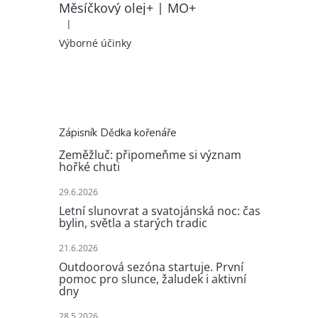
Měsíčkový olej+ | MO+
|
Hodnocení produktu je 5 z 5 hvězdiček.
Výborné účinky
Zápisník Dědka kořenáře
Zeměžluč: připomeňme si význam
hořké chuti
29.6.2026
Letní slunovrat a svatojánská noc: čas
bylin, světla a starých tradic
21.6.2026
Outdoorová sezóna startuje. První
pomoc pro slunce, žaludek i aktivní
dny
28.5.2026