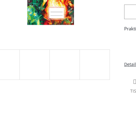
Prakt
Detai
TI