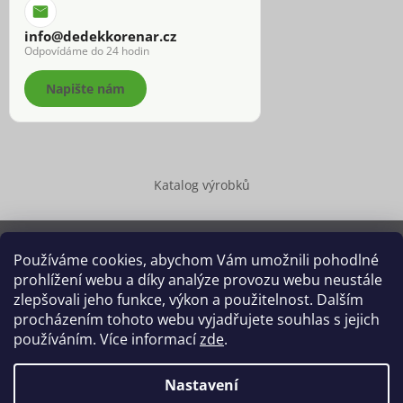
info@dedekkorenar.cz
Odpovídáme do 24 hodin
Napište nám
Katalog výrobků
Používáme cookies, abychom Vám umožnili pohodlné
prohlížení webu a díky analýze provozu webu neustále
Copyright 2026
Dědek kořenář®
. Všechna práva vyhrazena.
zlepšovali jeho funkce, výkon a použitelnost. Dalším
Upravit nastavení cookies
procházením tohoto webu vyjadřujete souhlas s jejich
používáním. Více informací
zde
.
Grafický návrh vytvořil a na Shoptet implementoval
Tomáš Hlad
&
Shoptetak.cz
.
Nastavení