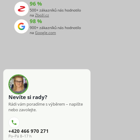
96 %
500+ zákazníků nás hodnotilo
na
Zboží.cz
98 %
900+ zákazníků nás hodnotilo
na
Google.com
Nevíte si rady?
Rádi vám poradíme s výběrem – napište
nebo zavolejte.
+420 466 970 271
Po–Pá 8–17 h