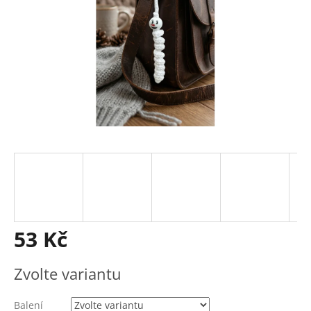
53 Kč
Měrná
Zvolte variantu
cena:
Balení