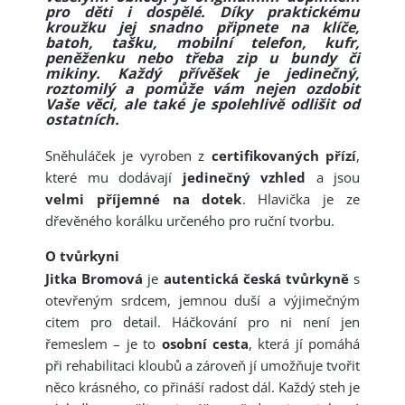
pro děti i dospělé. Díky praktickému
kroužku jej snadno připnete na klíče,
batoh, tašku, mobilní telefon, kufr,
peněženku nebo třeba zip u bundy či
mikiny. Každý přívěšek je jedinečný,
roztomilý a pomůže vám nejen ozdobit
Vaše věci, ale také je spolehlivě odlišit od
ostatních.
Sněhuláček je vyroben z
certifikovaných přízí
,
které mu dodávají
jedinečný vzhled
a jsou
velmi příjemné na dotek
. Hlavička je ze
dřevěného korálku určeného pro ruční tvorbu.
O tvůrkyni
Jitka Bromová
je
autentická česká tvůrkyně
s
otevřeným srdcem, jemnou duší a výjimečným
citem pro detail. Háčkování pro ni není jen
řemeslem – je to
osobní cesta
, která jí pomáhá
při rehabilitaci kloubů a zároveň jí umožňuje tvořit
něco krásného, co přináší radost dál. Každý steh je