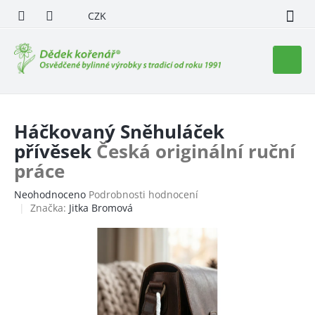
Přejít
CZK
na
obsah
Nákupn
košík
Háčkovaný Sněhuláček
přívěsek
Česká originální ruční
práce
Průměrné
Neohodnoceno
Podrobnosti hodnocení
hodnocení
Značka:
Jitka Bromová
produktu
je
0,0
z
5
hvězdiček.