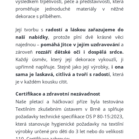
výsledkem trpělivosti, péče a představivosti, která
proměňuje jednoduché materiály v něžné
dekorace s příběhem.
Její tvorbu s
radostí a láskou zařazujeme do
naší nabídky
, protože plní dvě krásné věci
najednou –
pomáhá Jitce v jejím uzdravování
a
zároveň
rozzáří dětské oči i dospělá srdce.
Každý úsměv, který její dekorace vykouzlí, ji
upřímně naplňuje. Stejně jako její výrobky,
i ona
sama je laskavá, citlivá a tvoří s radostí
, která
je v každém kousku cítit.
Certifikace a zdravotní nezávadnost
Naše pletací a háčkovací příze byla testována
Textilním zkušebním ústavem v Brně a splňuje
požadavky technické specifikace OS P 80-15:2023,
která stanovuje hygienické požadavky na textilní
výrobky určené pro děti do 3 let nebo do velikosti
110. Certifikace zahrnuje: