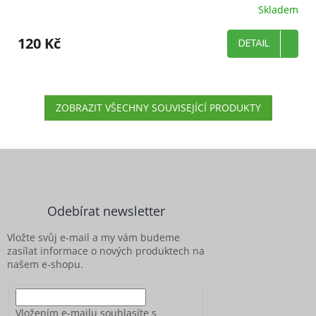
Skladem
120 Kč
DETAIL
ZOBRAZIT VŠECHNY SOUVISEJÍCÍ PRODUKTY
Z
á
p
a
Odebírat newsletter
t
í
Vložte svůj e-mail a my vám budeme
zasílat informace o nových produktech na
našem e-shopu.
Vložením e-mailu souhlasíte s