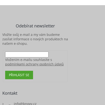
l
Z
á
á
d
p
a
c
a
Odebírat newsletter
í
t
p
í
Vložte svůj e-mail a my vám budeme
r
zasílat informace o nových produktech na
v
našem e-shopu.
k
y
v
ý
Vložením e-mailu souhlasíte s
p
podmínkami ochrany osobních údajů
i
s
PŘIHLÁSIT SE
u
Kontakt
info
@
bnovy.cz