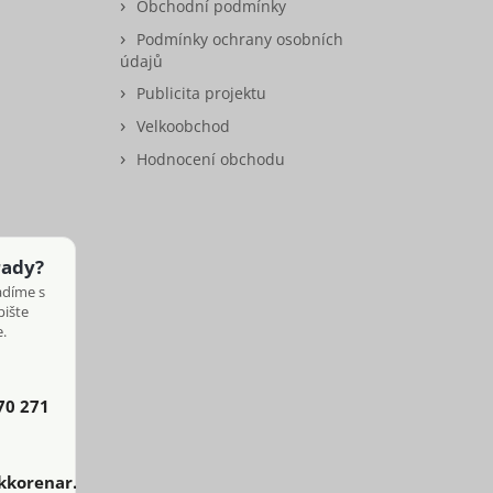
Obchodní podmínky
Podmínky ochrany osobních
údajů
Publicita projektu
Velkoobchod
Hodnocení obchodu
rady?
adíme s
pište
.
70 271
kkorenar.cz