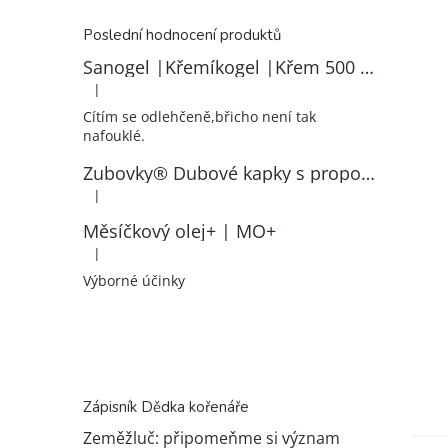
Poslední hodnocení produktů
Sanogel |Křemíkogel |Křem 500 ml
|
Hodnocení produktu je 5 z 5 hvězdiček.
Cítím se odlehčeně,břicho není tak
nafouklé.
Zubovky® Dubové kapky s propolisem | RK–ZP
|
Hodnocení produktu je 5 z 5 hvězdiček.
Měsíčkový olej+ | MO+
|
Hodnocení produktu je 5 z 5 hvězdiček.
Výborné účinky
Zápisník Dědka kořenáře
Zeměžluč: připomeňme si význam