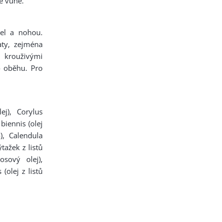
ké vůně.
el a nohou.
aty, zejména
 krouživými
o oběhu. Pro
j), Corylus
biennis (olej
), Calendula
tažek z listů
osový olej),
(olej z listů