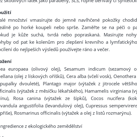
z škodlivých látek jako parabeny, SLS, ropné deriváty či syntetic
užití
alé množství vmasírujte do jemně navlhčené pokožky chodid
deálně po horké koupeli nebo sprše. Zaměřte se na péči o p
okud je kůže suchá, tvrdá nebo popraskaná. Masírujte nohy
ohyby od pat ke kolenům pro zlepšení krevního a lymfatickýh
cílení do nejlpeších výsledů používejte ráno a večer.
ložení
lea europaea (olivový olej), Sesamum indicum (sezamový ole
ellana (olej z lískových oříšků), Cera alba (včelí vosk), Oenothera 
pupalky dvouleté), Plantago major (výtažek z jitrocele většího
ficinalis (výtažek z měsíčku lékařského), Hamamelis virginiana (vý
ilínu), Rosa canina (výtažek ze šípků), Cocos nucifera (kok
vandula angustifolia (levandulový olej), Cupressus sempervirens 
přiše), Rosmarinus officinalis (výtažek a olej z listů rozmarýnu).
ingredience z ekologického zemědělství