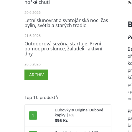
hořké chuti
Po
29.6.2026
Letní slunovrat a svatojánská noc: čas
B
bylin, světla a starých tradic
21.6.2026
P
Outdoorová sezóna startuje. První
pomoc pro slunce, žaludek i aktivní
Ba
dny
o
ko
28.5.2026
pr
ARCHIV
k
př
zp
Top 10 produktů
ne
Dubovky® Original Dubové
Př
kapky | RK
p
395 Kč
br