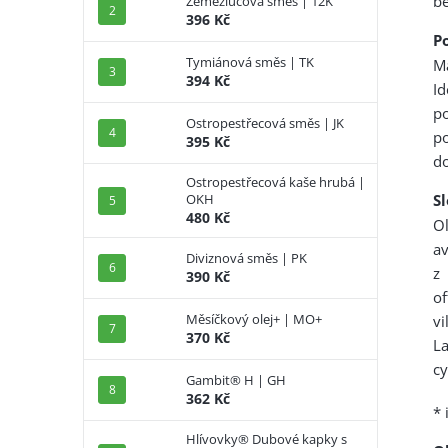
be
Zeměžlučová směs | 12K
396 Kč
Po
Tymiánová směs | TK
M
394 Kč
I
p
Ostropestřecová směs | JK
p
395 Kč
do
Ostropestřecová kaše hrubá |
S
OKH
480 Kč
O
av
Diviznová směs | PK
z 
390 Kč
of
Měsíčkový olej+ | MO+
v
370 Kč
La
cy
Gambit® H | GH
362 Kč
* 
Hlívovky® Dubové kapky s