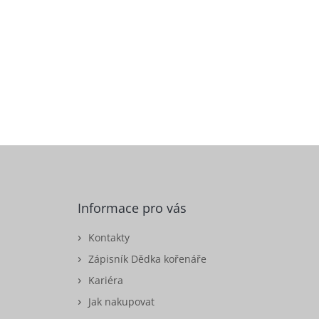
Informace pro vás
Kontakty
Zápisník Dědka kořenáře
Kariéra
Jak nakupovat