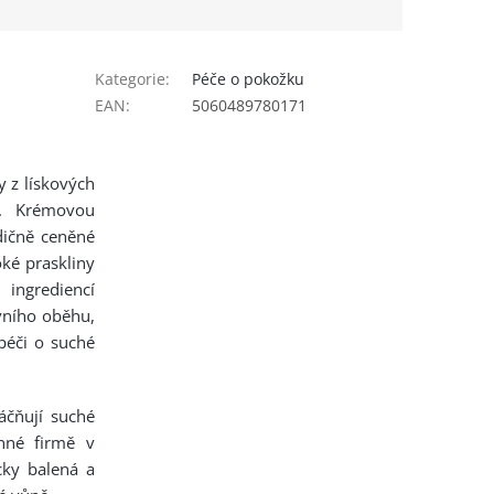
Kategorie
:
Péče o pokožku
EAN
:
5060489780171
 z lískových
ti. Krémovou
dičně ceněné
oké praskliny
ingrediencí
vního oběhu,
péči o suché
láčňují suché
nné firmě v
cky balená a