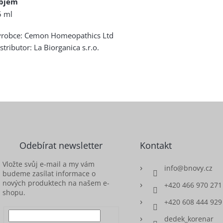
bjem
5 ml
ýrobce: Cemon Homeopathics Ltd
stributor: La Biorganica s.r.o.
Odebírat newsletter
Kontakt
Vložte svůj e-mail a my vám
info
@
bnovy.cz
budeme zasílat informace o
nových produktech na našem e-
+420 466 970 271
shopu.
+420 608 444 929
dedek_korenar