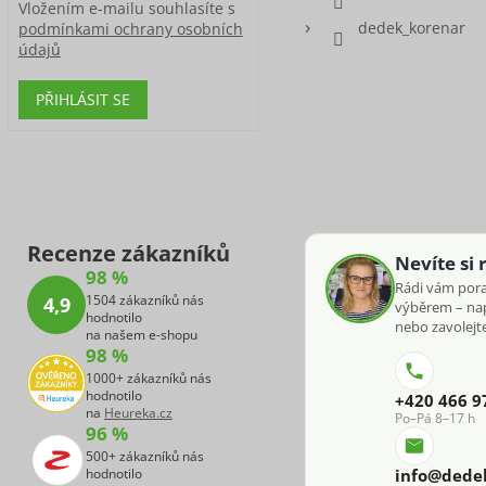
Vložením e-mailu souhlasíte s
dedek_korenar
podmínkami ochrany osobních
údajů
PŘIHLÁSIT SE
Recenze zákazníků
Nevíte si 
98 %
Rádi vám por
1504 zákazníků nás
4,9
výběrem – na
hodnotilo
nebo zavolejte
na našem e-shopu
98 %
1000+ zákazníků nás
hodnotilo
+420 466 9
na
Heureka.cz
Po–Pá 8–17 h
96 %
500+ zákazníků nás
hodnotilo
info@dede