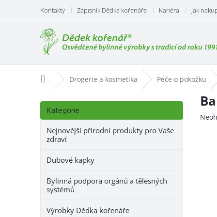
Přejít
Kontakty
Zápisník Dědka kořenáře
Kariéra
Jak naku
na
obsah
Domů
Drogerie a kosmetika
Péče o pokožku
P
Ba
Přeskočit
o
Kategorie
kategorie
Prům
Neoh
s
hodn
t
Nejnovější přírodní produkty pro Vaše
prod
zdraví
r
je
a
0,0
Dubové kapky
n
z
n
5
Bylinná podpora orgánů a tělesných
hvězd
í
systémů
p
a
Výrobky Dědka kořenáře
n