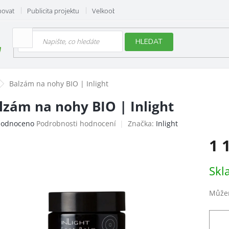
povat
Publicita projektu
Velkoobchod
Hodnocení obchodu
HLEDAT
Balzám na nohy BIO | Inlight
lzám na nohy BIO | Inlight
ěrné
odnoceno
Podrobnosti hodnocení
Značka:
Inlight
ocení
1 
uktu
Měrn
Skl
cena:
iček.
Můžem