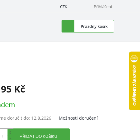
CZK
Přihlášení
Nákupní
Prázdný košík
košík
195 Kč
á
adem
e doručit do:
12.8.2026
Možnosti doručení
PŘIDAT DO KOŠÍKU