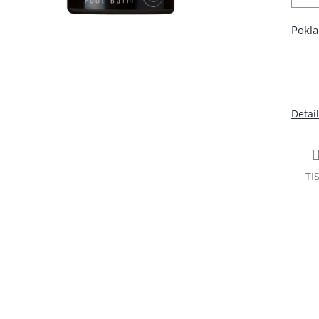
Pokla
Detai
TI