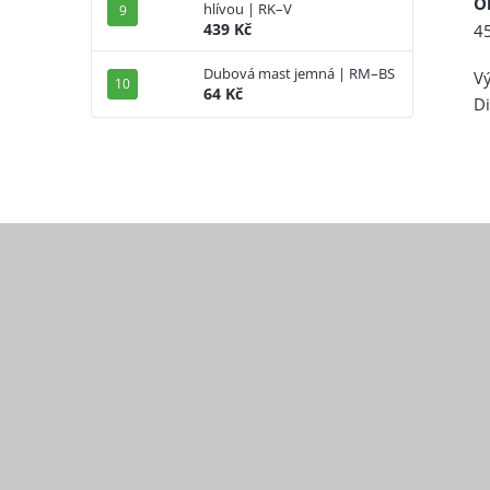
O
hlívou | RK–V
439 Kč
4
Dubová mast jemná | RM–BS
V
64 Kč
Di
Z
á
p
a
t
í