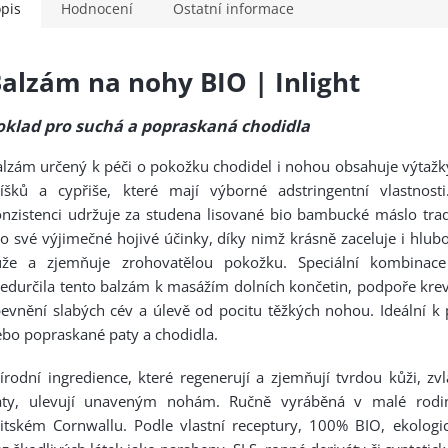
pis
Hodnocení
Ostatní informace
alzám na nohy BIO | Inlight
oklad pro suchá a popraskaná chodidla
lzám určený k péči o pokožku chodidel i nohou obsahuje výtažky
říšků a cypřiše, které mají výborné adstringentní vlastnos
nzistenci udržuje za studena lisované bio bambucké máslo tra
o své výjimečné hojivé účinky, díky nimž krásně zaceluje i hlub
ůže a zjemňuje zrohovatělou pokožku. Speciální kombinace 
edurčila tento balzám k masážím dolních končetin, podpoře kre
evnění slabých cév a úlevě od pocitu těžkých nohou. Ideální k 
bo popraskané paty a chodidla.
írodní ingredience, které regenerují a zjemňují tvrdou kůži, zv
aty, ulevují unaveným nohám. Ručně vyráběná v malé rodi
itském Cornwallu. Podle vlastní receptury, 100% BIO, ekologi