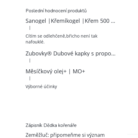
Poslední hodnocení produktů
Sanogel |Křemíkogel |Křem 500 ml
|
Hodnocení produktu je 5 z 5 hvězdiček.
Cítím se odlehčeně,břicho není tak
nafouklé.
Zubovky® Dubové kapky s propolisem | RK–ZP
|
Hodnocení produktu je 5 z 5 hvězdiček.
Měsíčkový olej+ | MO+
|
Hodnocení produktu je 5 z 5 hvězdiček.
Výborné účinky
Zápisník Dědka kořenáře
Zeměžluč: připomeňme si význam