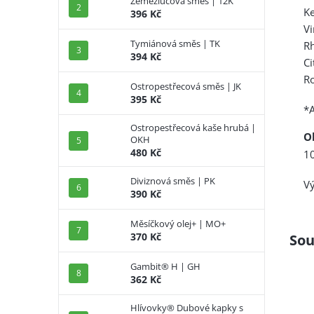
Zeměžlučová směs | 12K
Ke
396 Kč
V
Tymiánová směs | TK
Rh
394 Kč
Ci
Ro
Ostropestřecová směs | JK
395 Kč
*A
Ostropestřecová kaše hrubá |
O
OKH
480 Kč
10
Diviznová směs | PK
V
390 Kč
Měsíčkový olej+ | MO+
370 Kč
Sou
Gambit® H | GH
362 Kč
Hlívovky® Dubové kapky s