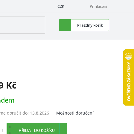
CZK
Přihlášení
Nákupní
Prázdný košík
košík
9 Kč
á
adem
e doručit do:
13.8.2026
Možnosti doručení
PŘIDAT DO KOŠÍKU