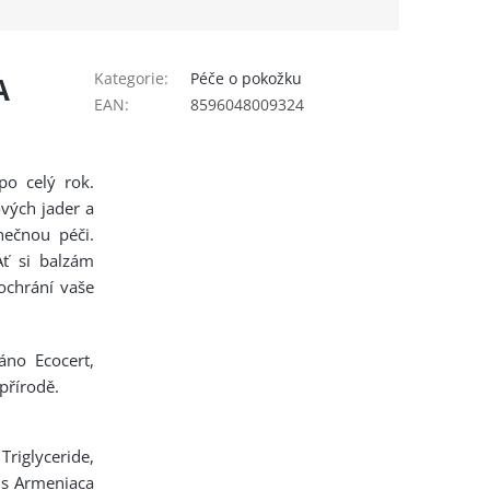
Kategorie
:
Péče o pokožku
A
EAN
:
8596048009324
po celý rok.
vých jader a
nečnou péči.
Ať si balzám
ochrání vaše
áno Ecocert,
přírodě.
riglyceride,
nus Armeniaca