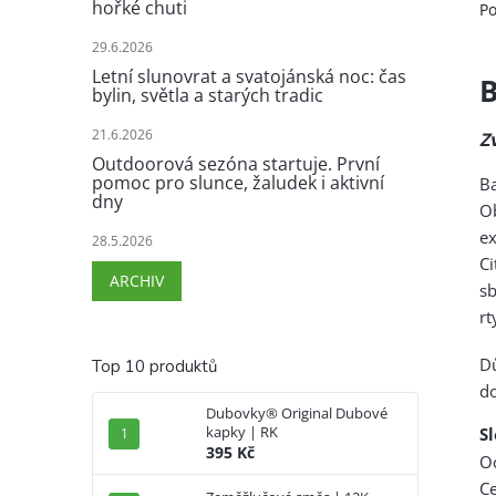
hořké chuti
Po
29.6.2026
Letní slunovrat a svatojánská noc: čas
B
bylin, světla a starých tradic
21.6.2026
Z
Outdoorová sezóna startuje. První
pomoc pro slunce, žaludek i aktivní
B
dny
Ob
ex
28.5.2026
C
ARCHIV
sb
rt
Dů
Top 10 produktů
do
Dubovky® Original Dubové
kapky | RK
S
395 Kč
Oc
Ce