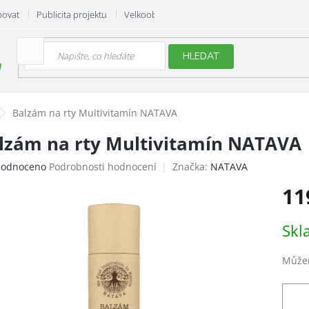
povat
Publicita projektu
Velkoobchod
Hodnocení obchodu
HLEDAT
Balzám na rty Multivitamín NATAVA
lzám na rty Multivitamín NATAVA
ěrné
odnoceno
Podrobnosti hodnocení
Značka:
NATAVA
ocení
11
uktu
Měrn
Skl
cena:
iček.
Můžem