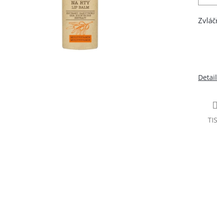
Zvláč
Detai
TI