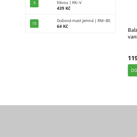
hlívou | RK–V
439 Kč
Dubová mast jemná | RM–BS
64 Kč
Bal
van
11
DO
Z
á
p
a
t