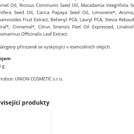
rnel Oil, Ricinus Communis Seed Oil, Macadamia Integrifolia Se
inifera Seed Oil, Carica Papaya Seed Oil, Limonene*, Aroma
amnoides Fruit Extract, Behenyl PCA, Lauryl PCA, Stevia Rebaud
tral*, Cinnamal*, Citrus Sinensis Peel Oil Expressed, Linalool
smarinus Officinalis Leaf Extract.
lergeny přirozeně se vyskytující v esenciálních olejích.
bjem
 g
ýrobce: UNION COSMETIC s.r.o.
visející produkty