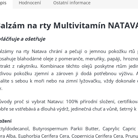
pis
Hodnocení
Ostatní informace
alzám na rty Multivitamín NATAV
vláčňuje a ošetřuje
alzámy na rty Natava chrání a pečují o jemnou pokožku rtů 
sahuje blahodárné oleje z pomeranče, meruňky, papáji, hrozno
trakt z rakytníku. Kombinace těchto olejů poskytne rtům jedi
itlivou pokožku zjemní a zároven ji dodá potřebnou výživu. 
alíte s sebou k moři nebo na zimní lyžovačku, vždy dokonale 
y.
vody proč si vybrat Natavu: 100% přírodní složení, certifikov
bře se vstřebává a dlouhá výdrž, jedinečná chuť a vůně, šetrný k 
ložení
tyldodecanol, Butyrospermum Parkii Butter, Caprylic Capric T
ra Alba, Euphorbia Cerifera Cera, Copernicia Cerifera Cera, Pru