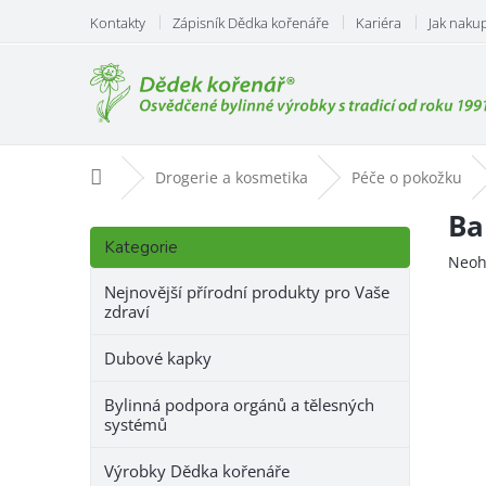
Přejít
Kontakty
Zápisník Dědka kořenáře
Kariéra
Jak naku
na
obsah
Domů
Drogerie a kosmetika
Péče o pokožku
P
Ba
Přeskočit
o
Kategorie
kategorie
Prům
Neoh
s
hodn
t
Nejnovější přírodní produkty pro Vaše
prod
zdraví
r
je
a
0,0
Dubové kapky
n
z
n
5
Bylinná podpora orgánů a tělesných
hvězd
í
systémů
p
a
Výrobky Dědka kořenáře
n