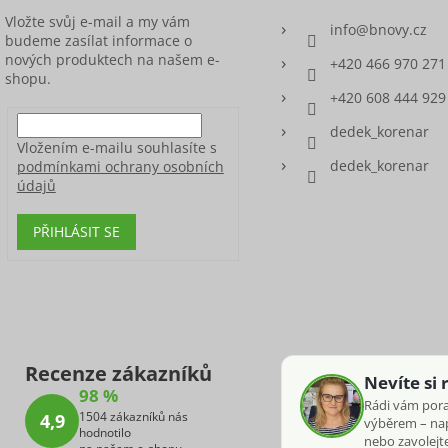
Vložte svůj e-mail a my vám
info
@
bnovy.cz
budeme zasílat informace o
nových produktech na našem e-
+420 466 970 271
shopu.
+420 608 444 929
dedek_korenar
Vložením e-mailu souhlasíte s
dedek_korenar
podmínkami ochrany osobních
údajů
PŘIHLÁSIT SE
Recenze zákazníků
Nevíte si 
98 %
Rádi vám por
1504 zákazníků nás
4,9
výběrem – na
hodnotilo
nebo zavolejte