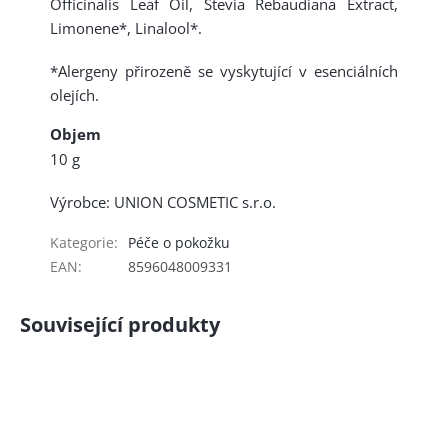
Officinalis Leaf Oil, Stevia Rebaudiana Extract,
Limonene*, Linalool*.
*Alergeny přirozeně se vyskytující v esenciálních
olejích.
Objem
10 g
Výrobce: UNION COSMETIC s.r.o.
Kategorie
:
Péče o pokožku
EAN
:
8596048009331
Související produkty