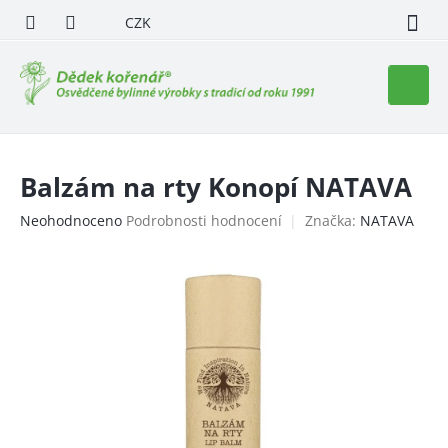
Přejít
CZK
na
obsah
Nákupn
košík
Balzám na rty Konopí NATAVA
Průměrné
Neohodnoceno
Podrobnosti hodnocení
Značka:
NATAVA
hodnocení
produktu
je
0,0
z
5
hvězdiček.