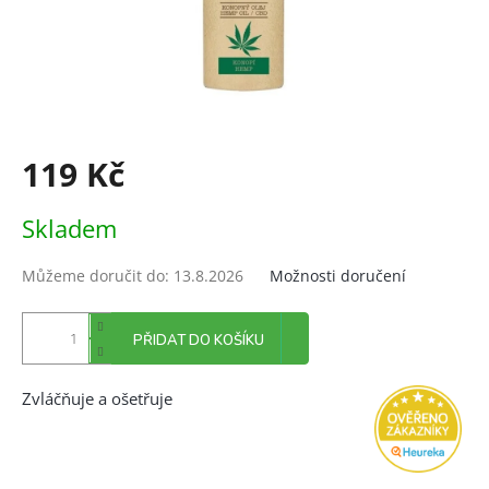
119 Kč
Měrná
Skladem
cena:
Můžeme doručit do:
13.8.2026
Možnosti doručení
PŘIDAT DO KOŠÍKU
Zvláčňuje a ošetřuje