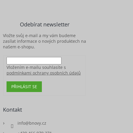
Z
á
p
a
Odebírat newsletter
t
í
Vložte svůj e-mail a my vám budeme
zasílat informace o nových produktech na
našem e-shopu.
Vložením e-mailu souhlasíte s
podmínkami ochrany osobních údajů
PŘIHLÁSIT SE
Kontakt
info
@
bnovy.cz