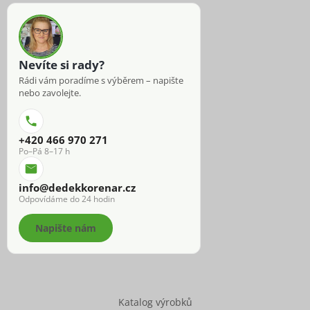
Nevíte si rady?
Rádi vám poradíme s výběrem – napište
nebo zavolejte.
+420 466 970 271
Po–Pá 8–17 h
info@dedekkorenar.cz
Odpovídáme do 24 hodin
Napište nám
Katalog výrobků