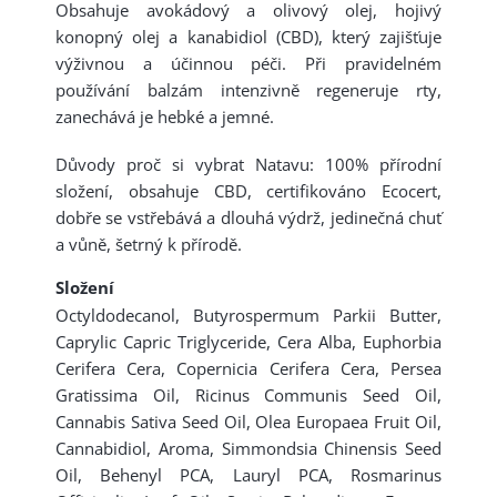
Obsahuje avokádový a olivový olej, hojivý
konopný olej a kanabidiol (CBD), který zajišťuje
výživnou a účinnou péči. Při pravidelném
používání balzám intenzivně regeneruje rty,
zanechává je hebké a jemné.
Důvody proč si vybrat Natavu: 100% přírodní
složení, obsahuje CBD, certifikováno Ecocert,
dobře se vstřebává a dlouhá výdrž, jedinečná chuť
a vůně, šetrný k přírodě.
Složení
Octyldodecanol, Butyrospermum Parkii Butter,
Caprylic Capric Triglyceride, Cera Alba, Euphorbia
Cerifera Cera, Copernicia Cerifera Cera, Persea
Gratissima Oil, Ricinus Communis Seed Oil,
Cannabis Sativa Seed Oil, Olea Europaea Fruit Oil,
Cannabidiol, Aroma, Simmondsia Chinensis Seed
Oil, Behenyl PCA, Lauryl PCA, Rosmarinus