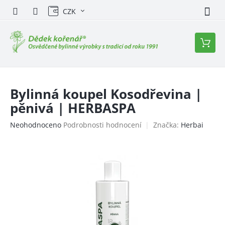
Přejít
CZK
na
obsah
Nákupn
košík
Bylinná koupel Kosodřevina |
pěnivá | HERBASPA
Průměrné
Neohodnoceno
Podrobnosti hodnocení
Značka:
Herbai
hodnocení
produktu
je
0,0
z
5
hvězdiček.