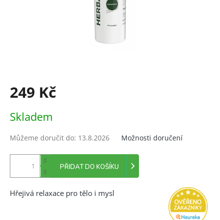
249 Kč
Měrná
Skladem
cena:
Můžeme doručit do:
13.8.2026
Možnosti doručení
PŘIDAT DO KOŠÍKU
Hřejivá relaxace pro tělo i mysl