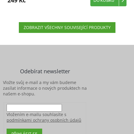
249 Kč
DO KOŠÍKU
ZOBRAZIT VŠECHNY SOUVISEJÍCÍ PRODUKTY
Z
á
p
a
Odebírat newsletter
t
í
Vložte svůj e-mail a my vám budeme
zasílat informace o nových produktech na
našem e-shopu.
Vložením e-mailu souhlasíte s
podmínkami ochrany osobních údajů
PŘIHLÁSIT SE