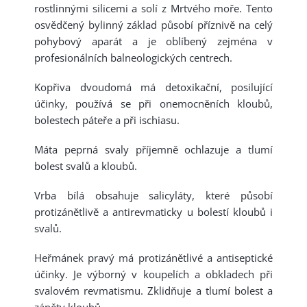
rostlinnými silicemi a solí z Mrtvého moře. Tento
osvědčený bylinný základ působí příznivě na celý
pohybový aparát a je oblíbený zejména v
profesionálních balneologických centrech.
Kopřiva dvoudomá má detoxikační, posilující
účinky, používá se při onemocněních kloubů,
bolestech páteře a při ischiasu.
Máta peprná svaly příjemně ochlazuje a tlumí
bolest svalů a kloubů.
Vrba bílá obsahuje salicyláty, které působí
protizánětlivě a antirevmaticky u bolestí kloubů i
svalů.
Heřmánek pravý má protizánětlivé a antiseptické
účinky. Je výborný v koupelích a obkladech při
svalovém revmatismu. Zklidňuje a tlumí bolest a