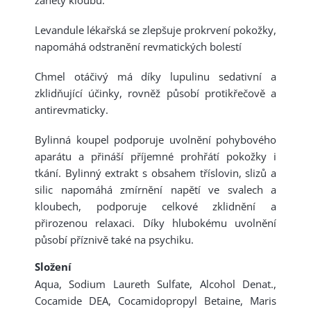
záněty kloubů.
Levandule lékařská se zlepšuje prokrvení pokožky,
napomáhá odstranění revmatických bolestí
Chmel otáčivý má díky lupulinu sedativní a
zklidňující účinky, rovněž působí protikřečově a
antirevmaticky.
Bylinná koupel podporuje uvolnění pohybového
aparátu a přináší příjemné prohřátí pokožky i
tkání. Bylinný extrakt s obsahem tříslovin, slizů a
silic napomáhá zmírnění napětí ve svalech a
kloubech, podporuje celkové zklidnění a
přirozenou relaxaci. Díky hlubokému uvolnění
působí příznivě také na psychiku.
Složení
Aqua, Sodium Laureth Sulfate, Alcohol Denat.,
Cocamide DEA, Cocamidopropyl Betaine, Maris