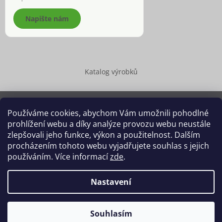
Napište nám
Katalog výrobků
Používáme cookies, abychom Vám umožnili pohodlné
prohlížení webu a díky analýze provozu webu neustále
Copyright 2026
Dědek kořenář®
. Všechna práva vyhrazena.
zlepšovali jeho funkce, výkon a použitelnost. Dalším
Upravit nastavení cookies
procházením tohoto webu vyjadřujete souhlas s jejich
používáním. Více informací
zde
.
Grafický návrh vytvořil a na Shoptet implementoval
Tomáš Hlad
&
Shoptetak.cz
.
Nastavení
Vytvořil Shoptet
Souhlasím