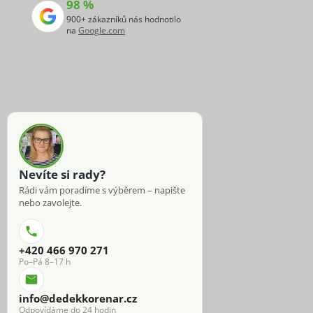
98 %
900+ zákazníků nás hodnotilo
na
Google.com
Nevíte si rady?
Rádi vám poradíme s výběrem – napište
nebo zavolejte.
+420 466 970 271
Po–Pá 8–17 h
info@dedekkorenar.cz
Odpovídáme do 24 hodin