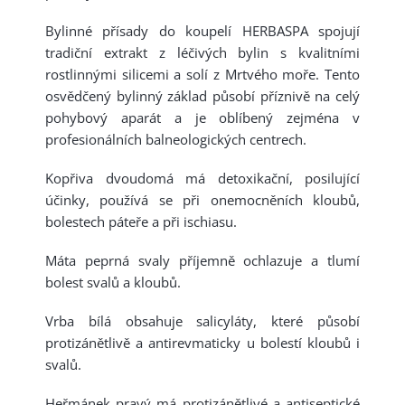
Bylinné přísady do koupelí HERBASPA spojují
tradiční extrakt z léčivých bylin s kvalitními
rostlinnými silicemi a solí z Mrtvého moře. Tento
osvědčený bylinný základ působí příznivě na celý
pohybový aparát a je oblíbený zejména v
profesionálních balneologických centrech.
Kopřiva dvoudomá má detoxikační, posilující
účinky, používá se při onemocněních kloubů,
bolestech páteře a při ischiasu.
Máta peprná svaly příjemně ochlazuje a tlumí
bolest svalů a kloubů.
Vrba bílá obsahuje salicyláty, které působí
protizánětlivě a antirevmaticky u bolestí kloubů i
svalů.
Heřmánek pravý má protizánětlivé a antiseptické