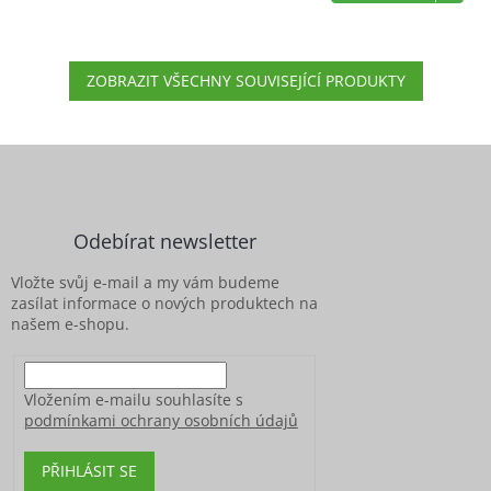
ZOBRAZIT VŠECHNY SOUVISEJÍCÍ PRODUKTY
Z
á
p
a
Odebírat newsletter
t
í
Vložte svůj e-mail a my vám budeme
zasílat informace o nových produktech na
našem e-shopu.
Vložením e-mailu souhlasíte s
podmínkami ochrany osobních údajů
PŘIHLÁSIT SE