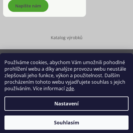
Napište nám
Katalog výrobků
Používáme cookies, abychom Vám umožnili pohodlné
prohlížení webu a díky analýze provozu webu neustále
Copyright 2026
Dědek kořenář®
. Všechna práva vyhrazena.
zlepšovali jeho funkce, výkon a použitelnost. Dalším
Upravit nastavení cookies
procházením tohoto webu vyjadřujete souhlas s jejich
používáním. Více informací
zde
.
Grafický návrh vytvořil a na Shoptet implementoval
Tomáš Hlad
&
Shoptetak.cz
.
Nastavení
Vytvořil Shoptet
Souhlasím