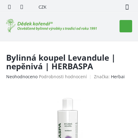
Přejít
CZK
na
obsah
Nákupn
košík
Bylinná koupel Levandule |
nepěnivá | HERBASPA
Průměrné
Neohodnoceno
Podrobnosti hodnocení
Značka:
Herbai
hodnocení
produktu
je
0,0
z
5
hvězdiček.