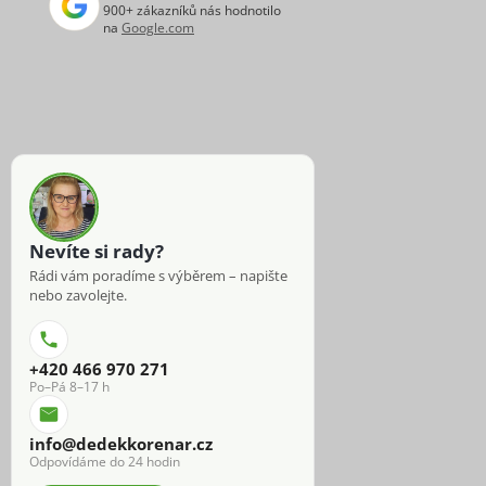
900+ zákazníků nás hodnotilo
na
Google.com
Nevíte si rady?
Rádi vám poradíme s výběrem – napište
nebo zavolejte.
+420 466 970 271
Po–Pá 8–17 h
info@dedekkorenar.cz
Odpovídáme do 24 hodin