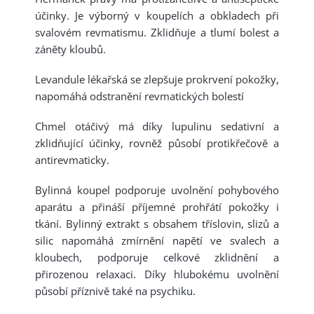
účinky. Je výborný v koupelích a obkladech při
svalovém revmatismu. Zklidňuje a tlumí bolest a
záněty kloubů.
Levandule lékařská se zlepšuje prokrvení pokožky,
napomáhá odstranění revmatických bolestí
Chmel otáčivý má díky lupulinu sedativní a
zklidňující účinky, rovněž působí protikřečově a
antirevmaticky.
Bylinná koupel podporuje uvolnění pohybového
aparátu a přináší příjemné prohřátí pokožky i
tkání. Bylinný extrakt s obsahem tříslovin, slizů a
silic napomáhá zmírnění napětí ve svalech a
kloubech, podporuje celkové zklidnění a
přirozenou relaxaci. Díky hlubokému uvolnění
působí příznivě také na psychiku.