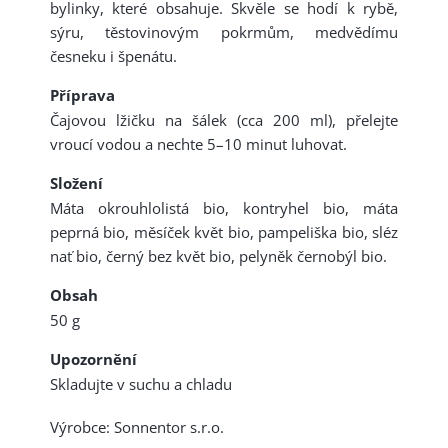
bylinky, které obsahuje. Skvěle se hodí k rybě,
sýru, těstovinovým pokrmům, medvědímu
česneku i špenátu.
Příprava
Čajovou lžičku na šálek (cca 200 ml), přelejte
vroucí vodou a nechte 5–10 minut luhovat.
Složení
Máta okrouhlolistá bio, kontryhel bio, máta
peprná bio, měsíček květ bio, pampeliška bio, sléz
nať bio, černý bez květ bio, pelyněk černobýl bio.
Obsah
50 g
Upozornění
Skladujte v suchu a chladu
Výrobce: Sonnentor s.r.o.