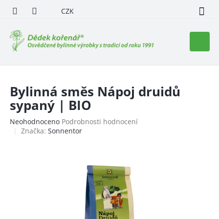
Přejít
CZK
na
obsah
Nákupn
košík
Bylinná směs Nápoj druidů
sypaný | BIO
Průměrné
Neohodnoceno
Podrobnosti hodnocení
hodnocení
Značka:
Sonnentor
produktu
je
0,0
z
5
hvězdiček.