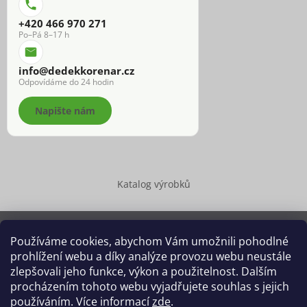
+420 466 970 271
Po–Pá 8–17 h
info@dedekkorenar.cz
Odpovídáme do 24 hodin
Napište nám
Katalog výrobků
Používáme cookies, abychom Vám umožnili pohodlné
prohlížení webu a díky analýze provozu webu neustále
Copyright 2026
Dědek kořenář®
. Všechna práva vyhrazena.
zlepšovali jeho funkce, výkon a použitelnost. Dalším
Upravit nastavení cookies
procházením tohoto webu vyjadřujete souhlas s jejich
používáním. Více informací
zde
.
Grafický návrh vytvořil a na Shoptet implementoval
Tomáš Hlad
&