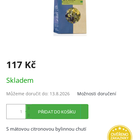
117 Kč
Měrná
Skladem
cena:
Můžeme doručit do:
13.8.2026
Možnosti doručení
PŘIDAT DO KOŠÍKU
S mátovou citronovou bylinnou chutí