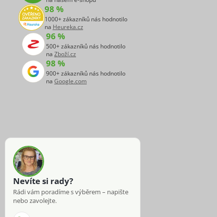
98 %
1000+ zákazníků nás hodnotilo
na
Heureka.cz
96 %
500+ zákazníků nás hodnotilo
na
Zboží.cz
98 %
900+ zákazníků nás hodnotilo
na
Google.com
Nevíte si rady?
Rádi vám poradíme s výběrem – napište
nebo zavolejte.