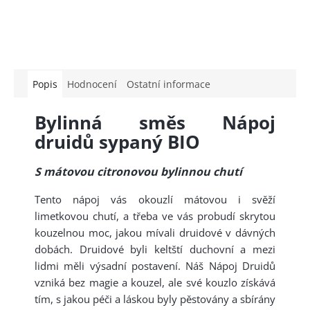
Popis
Hodnocení
Ostatní informace
Bylinná směs Nápoj
druidů sypaný BIO
S mátovou citronovou bylinnou chutí
Tento nápoj vás okouzlí mátovou i svěží
limetkovou chutí, a třeba ve vás probudí skrytou
kouzelnou moc, jakou mívali druidové v dávných
dobách. Druidové byli keltští duchovní a mezi
lidmi měli výsadní postavení. Náš Nápoj Druidů
vzniká bez magie a kouzel, ale své kouzlo získává
tím, s jakou péči a láskou byly pěstovány a sbírány