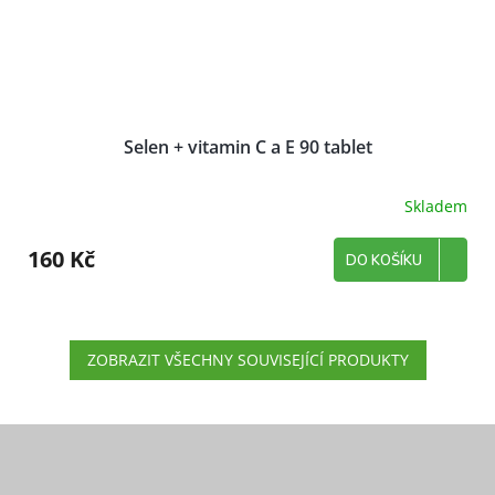
Selen + vitamin C a E 90 tablet
Skladem
160 Kč
DO KOŠÍKU
ZOBRAZIT VŠECHNY SOUVISEJÍCÍ PRODUKTY
Z
á
p