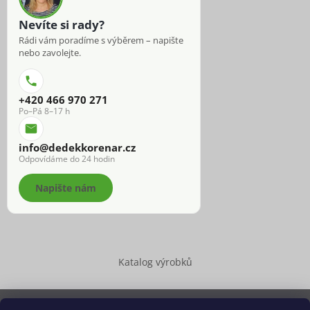
Nevíte si rady?
Rádi vám poradíme s výběrem – napište
nebo zavolejte.
+420 466 970 271
Po–Pá 8–17 h
info@dedekkorenar.cz
Odpovídáme do 24 hodin
Napište nám
Katalog výrobků