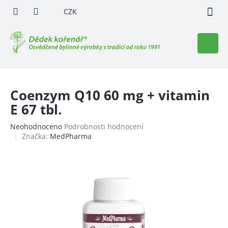
Přejít
CZK
na
obsah
Nákupn
košík
Coenzym Q10 60 mg + vitamin
E 67 tbl.
Průměrné
Neohodnoceno
Podrobnosti hodnocení
hodnocení
Značka:
MedPharma
produktu
je
0,0
z
5
hvězdiček.