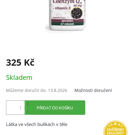
325 Kč
Měrná
Skladem
cena:
Můžeme doručit do:
13.8.2026
Možnosti doručení
PŘIDAT DO KOŠÍKU
Látka ve všech bu
kách v těle
ň