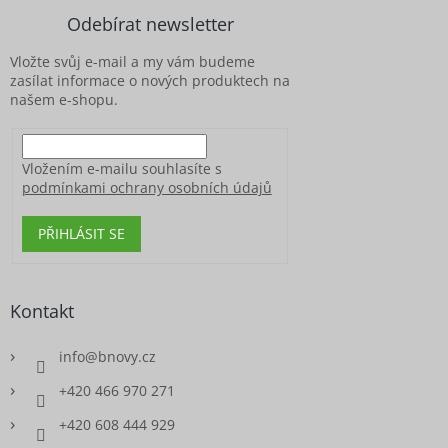
a
Odebírat newsletter
t
í
Vložte svůj e-mail a my vám budeme
zasílat informace o nových produktech na
našem e-shopu.
Vložením e-mailu souhlasíte s
podmínkami ochrany osobních údajů
PŘIHLÁSIT SE
Kontakt
info
@
bnovy.cz
+420 466 970 271
+420 608 444 929