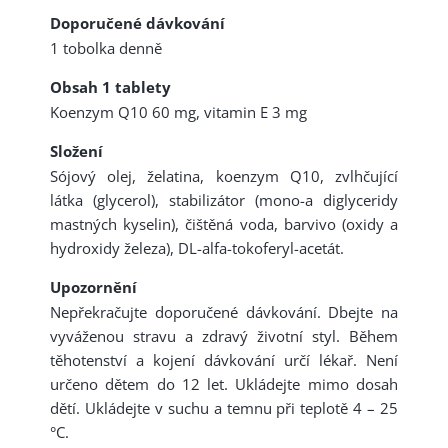
Doporučené dávkování
1 tobolka denně
Obsah 1 tablety
Koenzym Q10 60 mg, vitamin E 3 mg
Složení
Sójový olej, želatina, koenzym Q10, zvlhčující
látka (glycerol), stabilizátor (mono-a diglyceridy
mastných kyselin), čištěná voda, barvivo (oxidy a
hydroxidy železa), DL-alfa-tokoferyl-acetát.
Upozornění
Nepřekračujte doporučené dávkování. Dbejte na
vyváženou stravu a zdravý životní styl. Během
těhotenství a kojení dávkování určí lékař. Není
určeno dětem do 12 let. Ukládejte mimo dosah
dětí. Ukládejte v suchu a temnu při teplotě 4 – 25
°C.