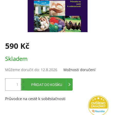
590 Kč
Měrná
Skladem
cena:
Můžeme doručit do:
12.8.2026
Možnosti doručení
PŘIDAT DO KOŠÍKU
Průvodce na cestě k soběstačnosti