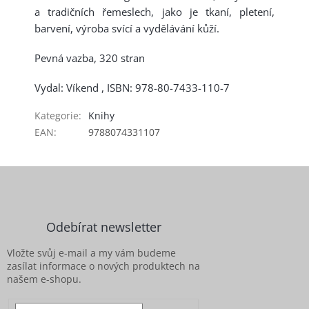
a tradičních řemeslech, jako je tkaní, pletení,
barvení, výroba svící a vydělávání kůží.
Pevná vazba, 320 stran
Vydal: Víkend , ISBN: 978-80-7433-110-7
Kategorie
:
Knihy
EAN
:
9788074331107
Z
á
p
a
Odebírat newsletter
t
í
Vložte svůj e-mail a my vám budeme
zasílat informace o nových produktech na
našem e-shopu.