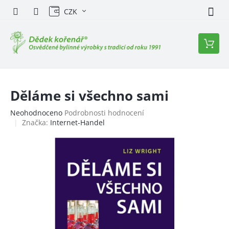
Přejít
CZK
na
obsah
Nákupn
košík
Děláme si všechno sami
Průměrné
Neohodnoceno
Podrobnosti hodnocení
hodnocení
Značka:
Internet-Handel
produktu
je
0,0
z
5
hvězdiček.