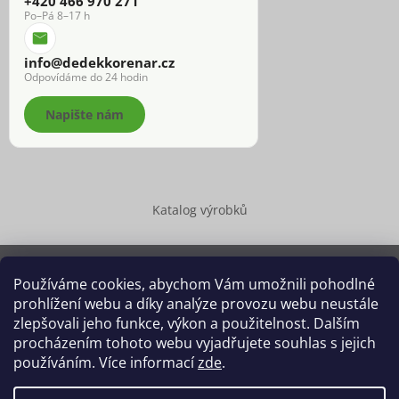
+420 466 970 271
Po–Pá 8–17 h
info@dedekkorenar.cz
Odpovídáme do 24 hodin
Napište nám
Katalog výrobků
Používáme cookies, abychom Vám umožnili pohodlné
prohlížení webu a díky analýze provozu webu neustále
Copyright 2026
Dědek kořenář®
. Všechna práva vyhrazena.
zlepšovali jeho funkce, výkon a použitelnost. Dalším
Upravit nastavení cookies
procházením tohoto webu vyjadřujete souhlas s jejich
používáním. Více informací
zde
.
Grafický návrh vytvořil a na Shoptet implementoval
Tomáš Hlad
&
Shoptetak.cz
.