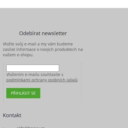
Z
á
p
a
Odebírat newsletter
t
í
Vložte svůj e-mail a my vám budeme
zasílat informace o nových produktech na
našem e-shopu.
Vložením e-mailu souhlasíte s
podmínkami ochrany osobních údajů
PŘIHLÁSIT SE
Kontakt