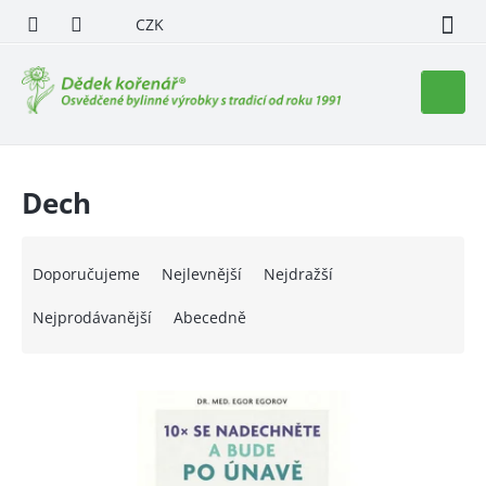
Přejít
CZK
na
obsah
Nákupn
košík
Dech
Ř
a
Doporučujeme
Nejlevnější
Nejdražší
z
e
Nejprodávanější
Abecedně
n
í
V
p
ý
r
p
o
i
d
s
u