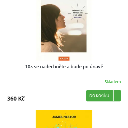
p
k
r
t
o
ů
d
u
k
t
ů
10× se nadechněte a bude po únavě
Skladem
DO KOŠÍKU
360 Kč