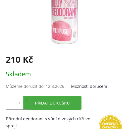
210 Kč
Měrná
Skladem
cena:
Můžeme doručit do:
12.8.2026
Možnosti doručení
PŘIDAT DO KOŠÍKU
Přírodní deodorant s vůní divokých růží ve
spreji