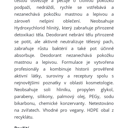
cestou osvěžuje a pečuje o citlivou pokožku
podpaží, nedráždí, rychle se vstřebává a
nezanechává pokožku mastnou a lepivou a
zároveň nešpiní oblečení. Neobsahuje
Hydroxychlorid hlinitý, který zabraňuje přirozené
detoxikaci těla. Deodorant nebrání tělu přirozeně
se potit, ale aktivně neutralizuje tělesný pach,
zabraňuje růstu baktérií a také pot účinně
absorbuje. Deodorant nezanechává pokožku
mastnou a lepivou. Formulace je vytvořena
profesionály a kombinuje historii prověřené
aktivní látky, suroviny a receptury spolu s
nejnovějšími poznatky v oblasti kosmetologie.
Neobsahuje soli hliníku, propylen glykol,
parabeny, silikony, palmový olej, PEGy, sodu
bikarbonu, chemické konzervanty. Netestováno
na zvířatech. Vhodné pro vegany. HDPE obal z
recyklátu.