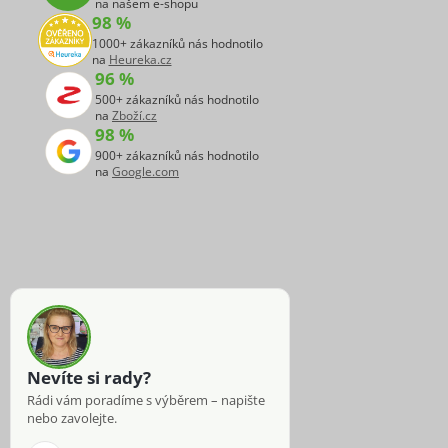
na našem e-shopu
98 %
1000+ zákazníků nás hodnotilo
na
Heureka.cz
96 %
500+ zákazníků nás hodnotilo
na
Zboží.cz
98 %
900+ zákazníků nás hodnotilo
na
Google.com
Nevíte si rady?
Rádi vám poradíme s výběrem – napište
nebo zavolejte.