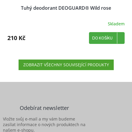
Tuhý deodorant DEOGUARD® Wild rose
Skladem
210 Kč
DO KOŠÍKU
ZOBRAZIT VŠECHNY SOUVISEJÍCÍ PRODUKTY
Z
á
p
a
Odebírat newsletter
t
í
Vložte svůj e-mail a my vám budeme
zasílat informace o nových produktech na
našem e-shopu.