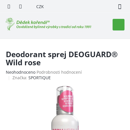
Přejít
CZK
na
obsah
Nákupn
košík
Deodorant sprej DEOGUARD®
Wild rose
Průměrné
Neohodnoceno
Podrobnosti hodnocení
hodnocení
Značka:
SPORTIQUE
produktu
je
0,0
z
5
hvězdiček.