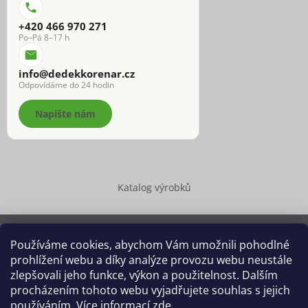
+420 466 970 271
Po–Pá 8–17 h
info@dedekkorenar.cz
Odpovídáme do 24 hodin
Napište nám
Katalog výrobků
Používáme cookies, abychom Vám umožnili pohodlné
prohlížení webu a díky analýze provozu webu neustále
Copyright 2026
Dědek kořenář®
. Všechna práva vyhrazena.
zlepšovali jeho funkce, výkon a použitelnost. Dalším
Upravit nastavení cookies
procházením tohoto webu vyjadřujete souhlas s jejich
používáním. Více informací
zde
.