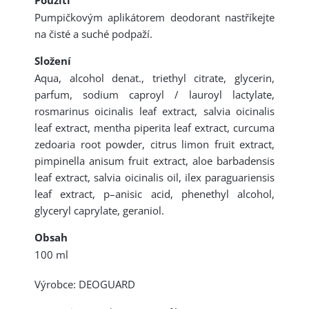
Použití
Pumpičkovým aplikátorem deodorant nastříkejte
na čisté a suché podpaží.
Složení
Aqua, alcohol denat., triethyl citrate, glycerin,
parfum, sodium caproyl / lauroyl lactylate,
rosmarinus oicinalis leaf extract, salvia oicinalis
leaf extract, mentha piperita leaf extract, curcuma
zedoaria root powder, citrus limon fruit extract,
pimpinella anisum fruit extract, aloe barbadensis
leaf extract, salvia oicinalis oil, ilex paraguariensis
leaf extract, p–anisic acid, phenethyl alcohol,
glyceryl caprylate, geraniol.
Obsah
100 ml
Výrobce: DEOGUARD