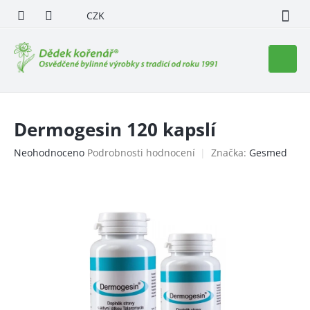
Přejít
CZK
na
obsah
Nákupn
košík
Dermogesin 120 kapslí
Průměrné
Neohodnoceno
Podrobnosti hodnocení
Značka:
Gesmed
hodnocení
produktu
je
0,0
z
5
hvězdiček.