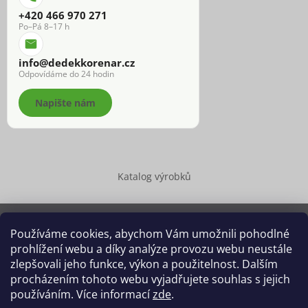
+420 466 970 271
Po–Pá 8–17 h
info@dedekkorenar.cz
Odpovídáme do 24 hodin
Napište nám
Katalog výrobků
Používáme cookies, abychom Vám umožnili pohodlné
prohlížení webu a díky analýze provozu webu neustále
Copyright 2026
Dědek kořenář®
. Všechna práva vyhrazena.
zlepšovali jeho funkce, výkon a použitelnost. Dalším
Upravit nastavení cookies
procházením tohoto webu vyjadřujete souhlas s jejich
používáním. Více informací
zde
.
Grafický návrh vytvořil a na Shoptet implementoval
Tomáš Hlad
&