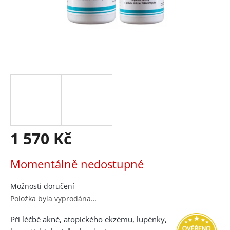
1 570 Kč
Měrná
Momentálně nedostupné
cena:
Možnosti doručení
Položka byla vyprodána…
Při léčbě akné, atopického ekzému, lupénky,