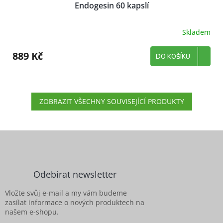
Endogesin 60 kapslí
Skladem
889 Kč
DO KOŠÍKU
ZOBRAZIT VŠECHNY SOUVISEJÍCÍ PRODUKTY
Z
á
p
a
Odebírat newsletter
t
í
Vložte svůj e-mail a my vám budeme
zasílat informace o nových produktech na
našem e-shopu.