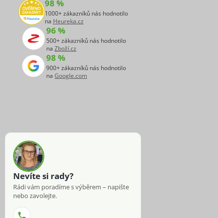
98 %
1000+ zákazníků nás hodnotilo
na
Heureka.cz
96 %
500+ zákazníků nás hodnotilo
na
Zboží.cz
98 %
900+ zákazníků nás hodnotilo
na
Google.com
Nevíte si rady?
Rádi vám poradíme s výběrem – napište
nebo zavolejte.