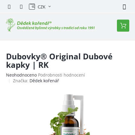
Přejít
CZK
na
obsah
Nákupn
košík
Dubovky® Original Dubové
kapky | RK
Průměrné
Neohodnoceno
Podrobnosti hodnocení
hodnocení
Značka:
Dědek kořenář
produktu
je
0,0
z
5
hvězdiček.