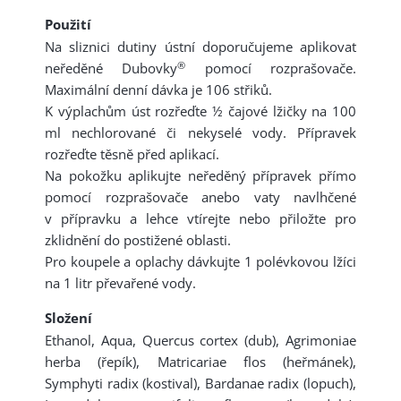
Použití
Na sliznici dutiny ústní doporučujeme aplikovat
®
neředěné Dubovky
pomocí rozprašovače.
Maximální denní dávka je 106 střiků.
K výplachům úst rozřeďte ½ čajové lžičky na 100
ml nechlorované či nekyselé vody. Přípravek
rozřeďte těsně před aplikací.
Na pokožku aplikujte neředěný přípravek přímo
pomocí rozprašovače anebo vaty navlhčené
v přípravku a lehce vtírejte nebo přiložte pro
zklidnění do postižené oblasti.
Pro koupele a oplachy dávkujte 1 polévkovou lžíci
na 1 litr převařené vody.
Složení
Ethanol, Aqua, Quercus cortex (dub), Agrimoniae
herba (řepík), Matricariae flos (heřmánek),
Symphyti radix (kostival), Bardanae radix (lopuch),