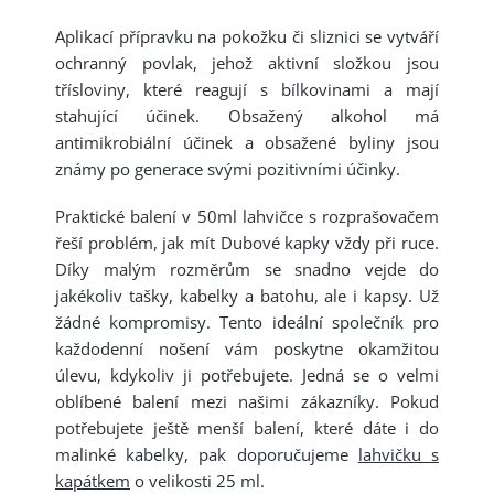
Aplikací přípravku na pokožku či sliznici se vytváří
ochranný povlak, jehož aktivní složkou jsou
třísloviny, které reagují s bílkovinami a mají
stahující účinek. Obsažený alkohol má
antimikrobiální účinek a obsažené byliny jsou
známy po generace svými pozitivními účinky.
Praktické balení v 50ml lahvičce s rozprašovačem
řeší problém, jak mít Dubové kapky vždy při ruce.
Díky malým rozměrům se snadno vejde do
jakékoliv tašky, kabelky a batohu, ale i kapsy. Už
žádné kompromisy. Tento ideální společník pro
každodenní nošení vám poskytne okamžitou
úlevu, kdykoliv ji potřebujete. Jedná se o velmi
oblíbené balení mezi našimi zákazníky. Pokud
potřebujete ještě menší balení, které dáte i do
malinké kabelky, pak doporučujeme
lahvičku s
kapátkem
o velikosti 25 ml.