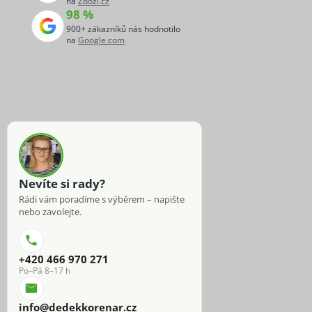
na
Zboží.cz
98 %
900+ zákazníků nás hodnotilo
na
Google.com
Nevíte si rady?
Rádi vám poradíme s výběrem – napište
nebo zavolejte.
+420 466 970 271
Po–Pá 8–17 h
info@dedekkorenar.cz