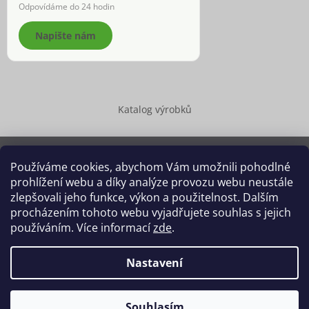
Odpovídáme do 24 hodin
Napište nám
Katalog výrobků
Používáme cookies, abychom Vám umožnili pohodlné
prohlížení webu a díky analýze provozu webu neustále
Copyright 2026
Dědek kořenář®
. Všechna práva vyhrazena.
zlepšovali jeho funkce, výkon a použitelnost. Dalším
Upravit nastavení cookies
procházením tohoto webu vyjadřujete souhlas s jejich
používáním. Více informací
zde
.
Grafický návrh vytvořil a na Shoptet implementoval
Tomáš Hlad
&
Shoptetak.cz
.
Nastavení
Vytvořil Shoptet
Souhlasím