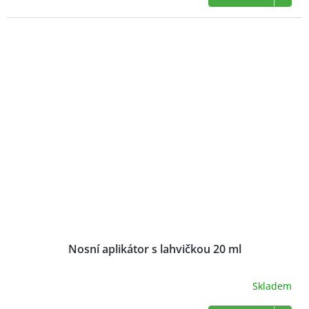
je
5,0
z
5
hvězdiček.
Nosní aplikátor s lahvičkou 20 ml
Skladem