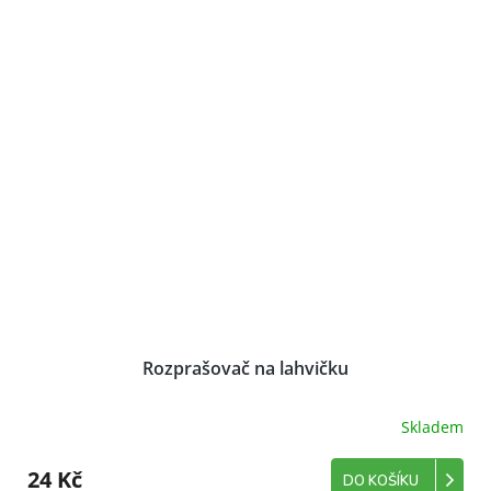
Rozprašovač na lahvičku
Skladem
Průměrné
hodnocení
produktu
24 Kč
DO KOŠÍKU