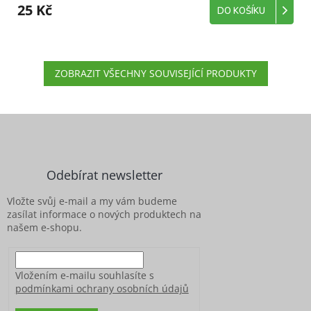
25 Kč
DO KOŠÍKU
ZOBRAZIT VŠECHNY SOUVISEJÍCÍ PRODUKTY
Z
á
p
a
Odebírat newsletter
t
í
Vložte svůj e-mail a my vám budeme
zasílat informace o nových produktech na
našem e-shopu.
Vložením e-mailu souhlasíte s
podmínkami ochrany osobních údajů