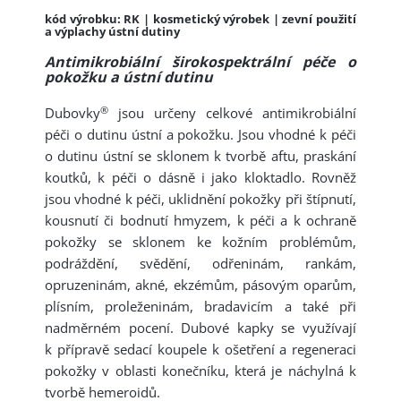
kód výrobku: RK | kosmetický výrobek | zevní použití
a výplachy ústní dutiny
Antimikrobiální širokospektrální péče o
pokožku a ústní dutinu
®
Dubovky
jsou určeny celkové antimikrobiální
péči o dutinu ústní a pokožku. Jsou vhodné k péči
o dutinu ústní se sklonem k tvorbě aftu, praskání
koutků, k péči o dásně i jako kloktadlo. Rovněž
jsou vhodné k péči, uklidnění pokožky při štípnutí,
kousnutí či bodnutí hmyzem, k péči a k ochraně
pokožky se sklonem ke kožním problémům,
podráždění, svědění, odřeninám, rankám,
opruzeninám, akné, ekzémům, pásovým oparům,
plísním, proleženinám, bradavicím a také při
nadměrném pocení. Dubové kapky se využívají
k přípravě sedací koupele k ošetření a regeneraci
pokožky v oblasti konečníku, která je náchylná k
tvorbě hemeroidů.