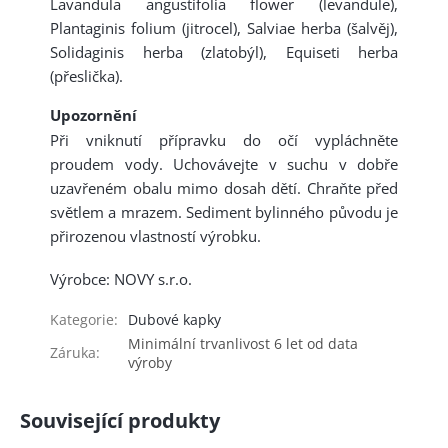
Lavandula angustifolia flower (levandule),
Plantaginis folium (jitrocel), Salviae herba (šalvěj),
Solidaginis herba (zlatobýl), Equiseti herba
(přeslička).
Upozornění
Při vniknutí přípravku do očí vypláchněte
proudem vody. Uchovávejte v suchu v dobře
uzavřeném obalu mimo dosah dětí. Chraňte před
světlem a mrazem. Sediment bylinného původu je
přirozenou vlastností výrobku.
Výrobce: NOVY s.r.o.
Kategorie
:
Dubové kapky
Minimální trvanlivost 6 let od data
Záruka
:
výroby
Související produkty