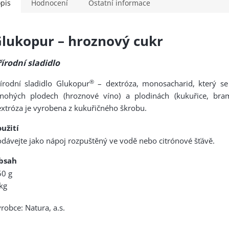
pis
Hodnocení
Ostatní informace
lukopur – hroznový cukr
řírodní sladidlo
®
írodní sladidlo Glukopur
– dextróza, monosacharid, který se
nohých plodech (hroznové víno) a plodinách (kukuřice, bram
xtróza je vyrobena z kukuřičného škrobu.
užití
dávejte jako nápoj rozpuštěný ve vodě nebo citrónové šťávě.
bsah
50 g
kg
robce: Natura, a.s.