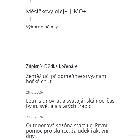
|
Hodnocení produktu je 5 z 5 hvězdiček.
Měsíčkový olej+ | MO+
|
Hodnocení produktu je 5 z 5 hvězdiček.
Výborné účinky
Zápisník Dědka kořenáře
Zeměžluč: připomeňme si význam
hořké chuti
29.6.2026
Letní slunovrat a svatojánská noc: čas
bylin, světla a starých tradic
21.6.2026
Outdoorová sezóna startuje. První
pomoc pro slunce, žaludek i aktivní
dny