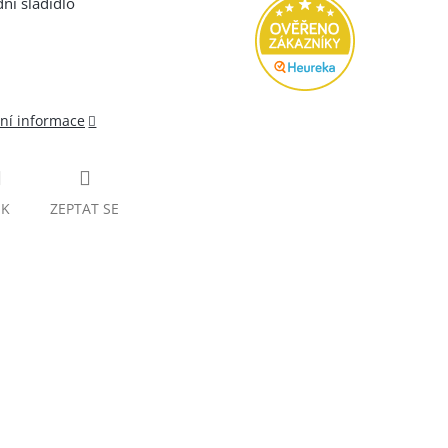
dní sladidlo
lní informace
SK
ZEPTAT SE