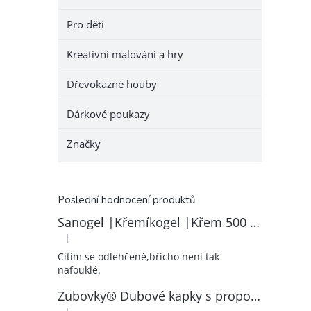
Pro děti
Kreativní malování a hry
Dřevokazné houby
Dárkové poukazy
Značky
Poslední hodnocení produktů
Sanogel |Křemíkogel |Křem 500 ml
|
Hodnocení produktu je 5 z 5 hvězdiček.
Cítím se odlehčeně,břicho není tak
nafouklé.
Zubovky® Dubové kapky s propolisem | RK–ZP