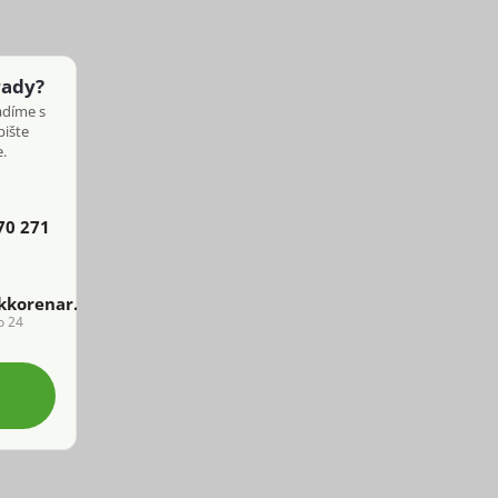
rady?
adíme s
pište
.
70 271
kkorenar.cz
o 24