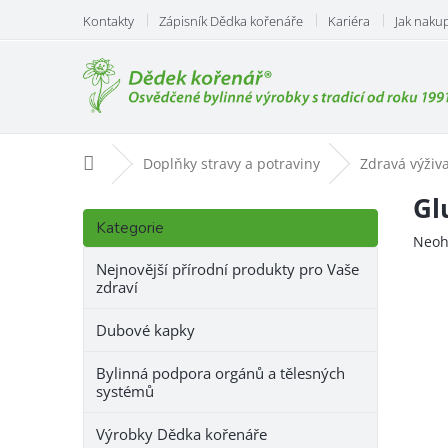
Přejít
Kontakty
Zápisník Dědka kořenáře
Kariéra
Jak naku
na
obsah
Domů
Doplňky stravy a potraviny
Zdravá výživa
P
Gl
Přeskočit
o
Kategorie
kategorie
Prům
Neoh
s
hodn
t
Nejnovější přírodní produkty pro Vaše
prod
zdraví
r
je
a
0,0
Dubové kapky
n
z
n
5
Bylinná podpora orgánů a tělesných
hvězd
í
systémů
p
a
Výrobky Dědka kořenáře
n