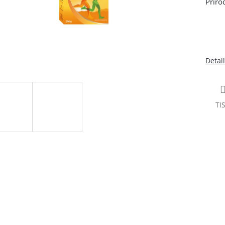
Příro
Detai
TI