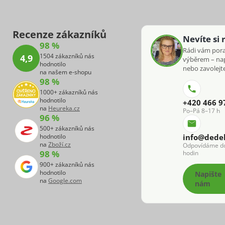
Recenze zákazníků
Nevíte si 
98 %
Rádi vám por
1504 zákazníků nás
4,9
výběrem – na
hodnotilo
nebo zavolejte
na našem e-shopu
98 %
1000+ zákazníků nás
hodnotilo
+420 466 9
na
Heureka.cz
Po–Pá 8–17 h
96 %
500+ zákazníků nás
hodnotilo
info@dede
na
Zboží.cz
Odpovídáme d
98 %
hodin
900+ zákazníků nás
hodnotilo
Napište
na
Google.com
nám