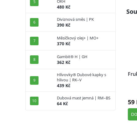
OKH
480 Kč
Sou
Diviznová směs | PK
390 Kč
Měsíčkový olej+ | MO+
370 Kč
Gambit® H | GH
362 Kč
Fru
Hlívovky® Dubové kapky s
hlívou | RK–V
439 Kč
Dubová mast jemná | RM–BS
59 
64 Kč
DO