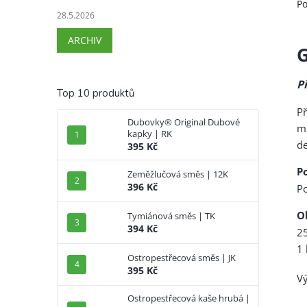
Po
28.5.2026
ARCHIV
G
P
Top 10 produktů
Př
Dubovky® Original Dubové
m
kapky | RK
de
395 Kč
Po
Zeměžlučová směs | 12K
396 Kč
Po
O
Tymiánová směs | TK
394 Kč
2
1 
Ostropestřecová směs | JK
395 Kč
Vý
Ostropestřecová kaše hrubá |