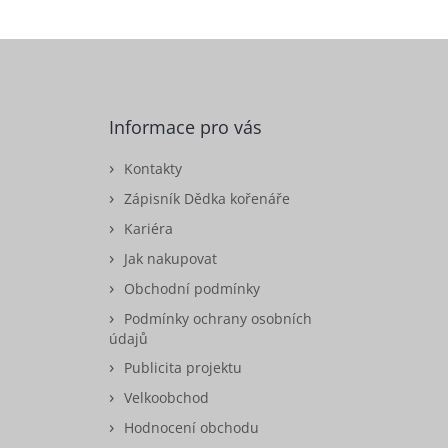
Informace pro vás
Kontakty
Zápisník Dědka kořenáře
Kariéra
Jak nakupovat
Obchodní podmínky
Podmínky ochrany osobních
údajů
Publicita projektu
Velkoobchod
Hodnocení obchodu