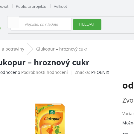
povat
Publicita projektu
Velkoobchod
Hodnocení obchodu
HLEDAT
 a potraviny
Glukopur – hroznový cukr
ukopur – hroznový cukr
ěrné
odnoceno
Podrobnosti hodnocení
Značka:
PHOENIX
ocení
o
uktu
Měrn
Zvo
cena:
iček.
Varia
Možno