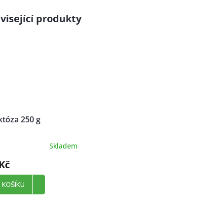
visející produkty
któza 250 g
Skladem
Kč
 KOŠÍKU