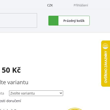
CZK
Přihlášení
Nákupní
Prázdný košík
košík
d
50 Kč
á
lte variantu
nta
sti doručení