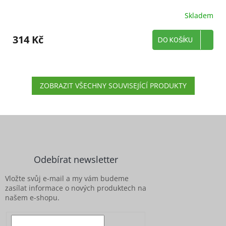
Skladem
314 Kč
DO KOŠÍKU
ZOBRAZIT VŠECHNY SOUVISEJÍCÍ PRODUKTY
Z
á
p
a
Odebírat newsletter
t
í
Vložte svůj e-mail a my vám budeme
zasílat informace o nových produktech na
našem e-shopu.