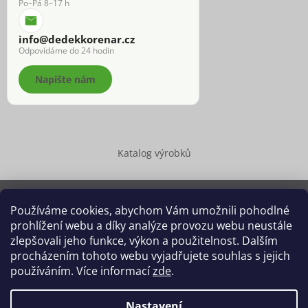
Po–Pá 8–17 h
info@dedekkorenar.cz
Odpovídáme do 24 hodin
Napište nám
Katalog výrobků
Používáme cookies, abychom Vám umožnili pohodlné
prohlížení webu a díky analýze provozu webu neustále
Copyright 2026
Dědek kořenář®
. Všechna práva vyhrazena.
zlepšovali jeho funkce, výkon a použitelnost. Dalším
Upravit nastavení cookies
procházením tohoto webu vyjadřujete souhlas s jejich
používáním. Více informací
zde
.
Grafický návrh vytvořil a na Shoptet implementoval
Tomáš Hlad
&
Shoptetak.cz
.
Nastavení