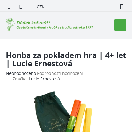
Přejít
CZK
na
obsah
Nákupn
košík
Honba za pokladem hra | 4+ let
| Lucie Ernestová
Průměrné
Neohodnoceno
Podrobnosti hodnocení
hodnocení
Značka:
Lucie Ernestová
produktu
je
0,0
z
5
hvězdiček.