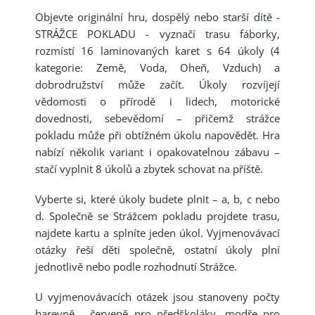
Objevte originální hru, dospělý nebo starší dítě -
STRÁŽCE POKLADU - vyznačí trasu fáborky,
rozmístí 16 laminovaných karet s 64 úkoly (4
kategorie: Země, Voda, Oheň, Vzduch) a
dobrodružství může začít. Úkoly rozvíjejí
vědomosti o přírodě i lidech, motorické
dovednosti, sebevědomí – přičemž strážce
pokladu může při obtížném úkolu napovědět. Hra
nabízí několik variant i opakovatelnou zábavu –
stačí vyplnit 8 úkolů a zbytek schovat na příště.
Vyberte si, které úkoly budete plnit – a, b, c nebo
d. Společně se Strážcem pokladu projdete trasu,
najdete kartu a splníte jeden úkol. Vyjmenovávací
otázky řeší děti společně, ostatní úkoly plní
jednotlivě nebo podle rozhodnutí Strážce.
U vyjmenovávacích otázek jsou stanoveny počty
barevně - červeně pro předškoláky, modře pro