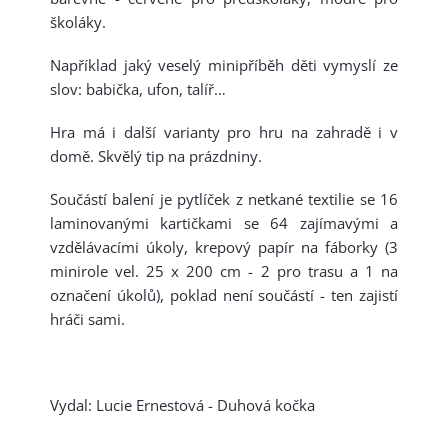
školáky.
Například jaký veselý minipříběh děti vymyslí ze
slov: babička, ufon, talíř…
Hra má i další varianty pro hru na zahradě i v
domě. Skvělý tip na prázdniny.
Součástí balení je pytlíček z netkané textilie se 16
laminovanými kartičkami se 64 zajímavými a
vzdělávacími úkoly, krepový papír na fáborky (3
minirole vel. 25 x 200 cm - 2 pro trasu a 1 na
označení úkolů), poklad není součástí - ten zajistí
hráči sami.
Vydal: Lucie Ernestová - Duhová kočka