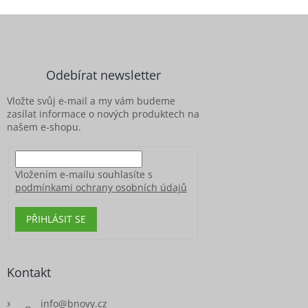
Z
á
p
a
Odebírat newsletter
t
í
Vložte svůj e-mail a my vám budeme
zasílat informace o nových produktech na
našem e-shopu.
Vložením e-mailu souhlasíte s
podmínkami ochrany osobních údajů
PŘIHLÁSIT SE
Kontakt
info
@
bnovy.cz