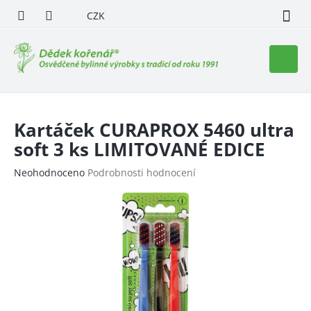
Přejít
CZK
na
obsah
Nákupn
košík
Kartáček CURAPROX 5460 ultra
soft 3 ks LIMITOVANÉ EDICE
Průměrné
Neohodnoceno
Podrobnosti hodnocení
hodnocení
produktu
je
0,0
z
5
hvězdiček.