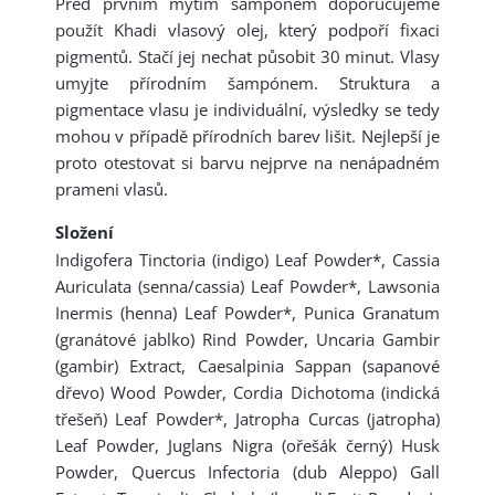
Před prvním mytím šampónem doporučujeme
použít Khadi vlasový olej, který podpoří fixaci
pigmentů. Stačí jej nechat působit 30 minut. Vlasy
umyjte přírodním šampónem. Struktura a
pigmentace vlasu je individuální, výsledky se tedy
mohou v případě přírodních barev lišit. Nejlepší je
proto otestovat si barvu nejprve na nenápadném
prameni vlasů.
Složení
Indigofera Tinctoria (indigo) Leaf Powder*, Cassia
Auriculata (senna/cassia) Leaf Powder*, Lawsonia
Inermis (henna) Leaf Powder*, Punica Granatum
(granátové jablko) Rind Powder, Uncaria Gambir
(gambir) Extract, Caesalpinia Sappan (sapanové
dřevo) Wood Powder, Cordia Dichotoma (indická
třešeň) Leaf Powder*, Jatropha Curcas (jatropha)
Leaf Powder, Juglans Nigra (ořešák černý) Husk
Powder, Quercus Infectoria (dub Aleppo) Gall