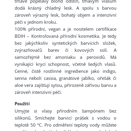
tmavě popelavý blond odstín, tmavým vlasům
dodá krásný chladný lesk. A spolu s barvou
zároveň výrazný lesk, bohatý objem a intenzivní
péči v jednom kroku.
100% přírodní, vegan a je nositelem certifikace
BDIH – Kontrolovaná přírodní kosmetika. Je tedy
bez jakýchkoliv syntetických barvicích složek,
zvýrazňovačů barev či kovových solí. A
samozřejmě bez amoniaku a peroxidů. Má
vynikající krycí schopnost, včetně šedých vlasů.
Cenné, čistě rostlinné ingredience jako indigo,
senna neboli cassia, granátové jablko, ořešák či
aloe vera zajišťují sytou, přirozeně zářivou barvu a
zároveň intenzivní péči.
Použití
Umyjte si vlasy přírodním šampónem bez
silikonů. Smíchejte barvicí prášek s vodou o
teplotě 50 °C. Pro odměření teploty vody můžete