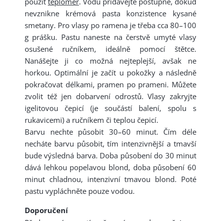
použít
teploměr
. Vodu přidávejte postupně, dokud
nevznikne krémová pasta konzistence kysané
smetany. Pro vlasy po ramena je třeba cca 80–100
g prášku. Pastu naneste na čerstvě umyté vlasy
osušené ručníkem, ideálně pomocí štětce.
Nanášejte ji co možná nejteplejší, avšak ne
horkou. Optimální je začít u pokožky a následně
pokračovat délkami, pramen po prameni. Můžete
zvolit též jen dobarvení odrostů. Vlasy zakryjte
igelitovou čepicí (je součástí balení, spolu s
rukavicemi) a ručníkem či teplou čepicí.
Barvu nechte působit 30–60 minut. Čím déle
necháte barvu působit, tím intenzivnější a tmavší
bude výsledná barva. Doba působení do 30 minut
dává lehkou popelavou blond, doba působení 60
minut chladnou, intenzivní tmavou blond. Poté
pastu vypláchněte pouze vodou.
Doporučení