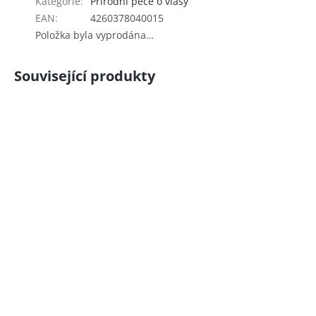
Kategorie
:
Přírodní péče o vlasy
EAN
:
4260378040015
Položka byla vyprodána…
Související produkty