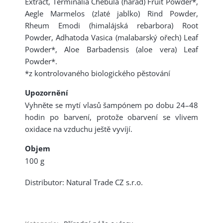
Extract, Terminalia Chebula (harad) Fruit Powder*,
Aegle Marmelos (zlaté jablko) Rind Powder,
Rheum Emodi (himalájská rebarbora) Root
Powder, Adhatoda Vasica (malabarský ořech) Leaf
Powder*, Aloe Barbadensis (aloe vera) Leaf
Powder*.
*z kontrolovaného biologického pěstování
Upozornění
Vyhněte se mytí vlasů šampónem po dobu 24–48
hodin po barvení, protože obarvení se vlivem
oxidace na vzduchu ještě vyvíjí.
Objem
100 g
Distributor: Natural Trade CZ s.r.o.