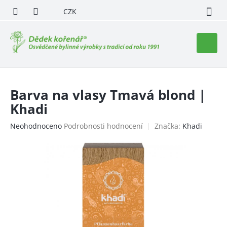
Přejít
CZK
na
obsah
Nákupn
košík
Barva na vlasy Tmavá blond |
Khadi
Průměrné
Neohodnoceno
Podrobnosti hodnocení
Značka:
Khadi
hodnocení
produktu
je
0,0
z
5
hvězdiček.