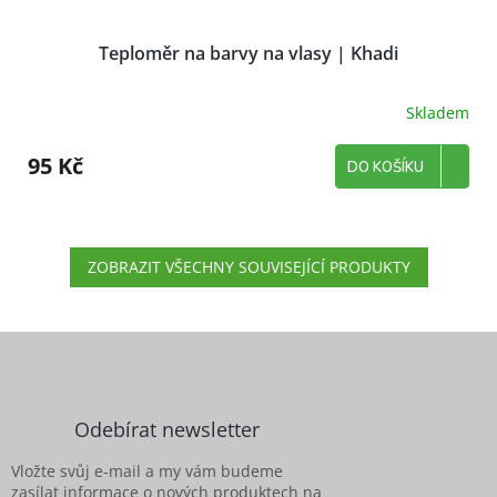
Teploměr na barvy na vlasy | Khadi
Skladem
95 Kč
DO KOŠÍKU
ZOBRAZIT VŠECHNY SOUVISEJÍCÍ PRODUKTY
Z
á
p
a
Odebírat newsletter
t
í
Vložte svůj e-mail a my vám budeme
zasílat informace o nových produktech na