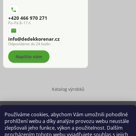
+420 466 970 271
Po–Pá 8–17 h
info@dedekkorenar.cz
Odpovídáme do 24 hodin
Napište nám
Katalog výrobků
Používáme cookies, abychom Vám umožnili pohodlné
prohlížení webu a díky analýze provozu webu neustále
Copyright 2026
Dědek kořenář®
. Všechna práva vyhrazena.
zlepšovali jeho funkce, výkon a použitelnost. Dalším
Upravit nastavení cookies
procházením tohoto webu vyjadřujete souhlas s jejich