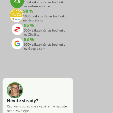
4,9
1504 zákazníků nás hodnotilo
na našem e-shopu
98 %
1000+ zákazníků nás hodnotilo
na
Heureka.cz
96 %
500+ zákazníků nás hodnotilo
na
Zboží.cz
98 %
900+ zákazníků nás hodnotilo
na
Google.com
Nevíte si rady?
Rádi vám poradíme s výběrem – napište
nebo zavolejte.