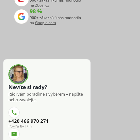
500+ zákazníků nás hodnotilo
na
Zboží.cz
98 %
900+ zákazníků nás hodnotilo
na
Google.com
Nevíte si rady?
Rádi vám poradíme s výběrem – napište
nebo zavolejte.
+420 466 970 271
Po–Pá 8–17 h