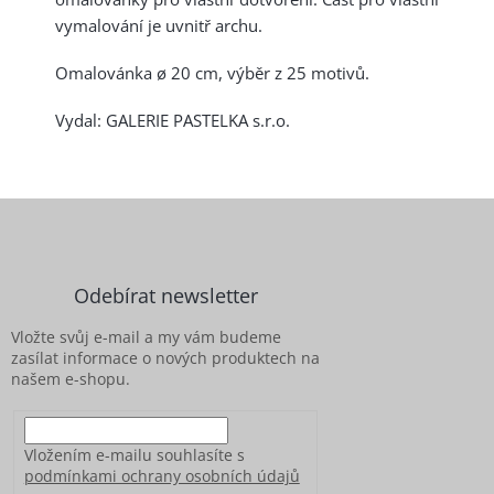
vymalování je uvnitř archu.
Omalovánka ø 20 cm, výběr z 25 motivů.
Vydal: GALERIE PASTELKA s.r.o.
Z
á
p
a
Odebírat newsletter
t
í
Vložte svůj e-mail a my vám budeme
zasílat informace o nových produktech na
našem e-shopu.
Vložením e-mailu souhlasíte s
podmínkami ochrany osobních údajů