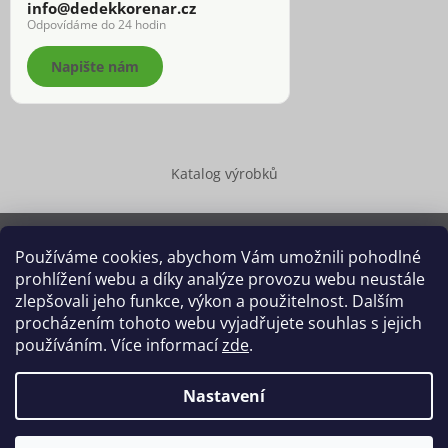
info@dedekkorenar.cz
Odpovídáme do 24 hodin
Napište nám
Katalog výrobků
Používáme cookies, abychom Vám umožnili pohodlné
prohlížení webu a díky analýze provozu webu neustále
Copyright 2026
Dědek kořenář®
. Všechna práva vyhrazena.
zlepšovali jeho funkce, výkon a použitelnost. Dalším
Upravit nastavení cookies
procházením tohoto webu vyjadřujete souhlas s jejich
používáním. Více informací
zde
.
Grafický návrh vytvořil a na Shoptet implementoval
Tomáš Hlad
&
Shoptetak.cz
.
Nastavení
Vytvořil Shoptet