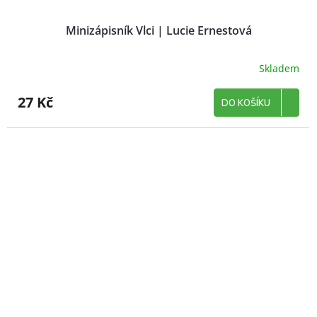
Minizápisník Vlci | Lucie Ernestová
Skladem
27 Kč
DO KOŠÍKU