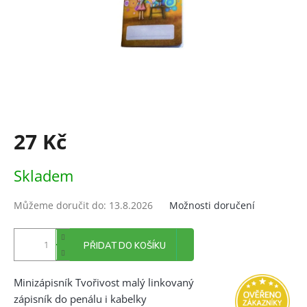
27 Kč
Měrná
Skladem
cena:
Můžeme doručit do:
13.8.2026
Možnosti doručení
PŘIDAT DO KOŠÍKU
Minizápisník Tvořivost malý linkovaný
zápisník do penálu i kabelky