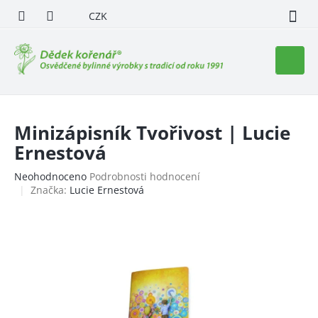
Přejít
CZK
na
obsah
Nákupn
košík
Minizápisník Tvořivost | Lucie
Ernestová
Průměrné
Neohodnoceno
Podrobnosti hodnocení
hodnocení
Značka:
Lucie Ernestová
produktu
je
0,0
z
5
hvězdiček.