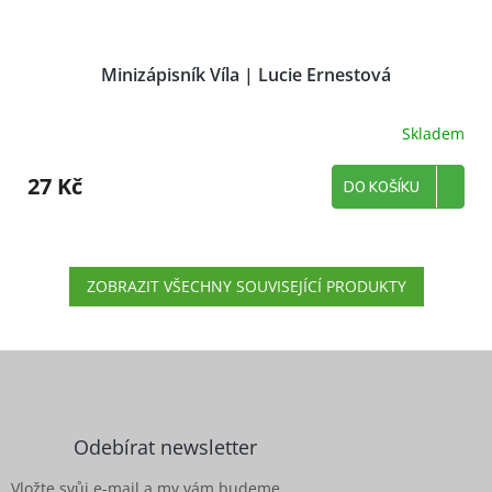
Minizápisník Víla | Lucie Ernestová
Skladem
27 Kč
DO KOŠÍKU
ZOBRAZIT VŠECHNY SOUVISEJÍCÍ PRODUKTY
Z
á
p
a
Odebírat newsletter
t
í
Vložte svůj e-mail a my vám budeme