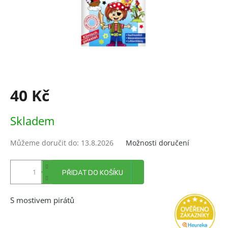
40 Kč
Měrná
Skladem
cena:
Můžeme doručit do:
13.8.2026
Možnosti doručení
PŘIDAT DO KOŠÍKU
S mostivem pirátů