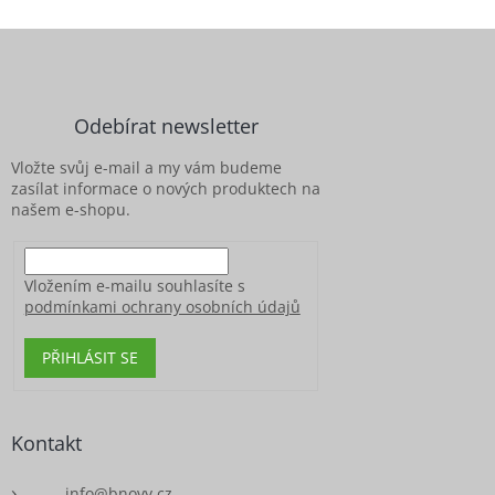
Z
á
p
a
Odebírat newsletter
t
í
Vložte svůj e-mail a my vám budeme
zasílat informace o nových produktech na
našem e-shopu.
Vložením e-mailu souhlasíte s
podmínkami ochrany osobních údajů
PŘIHLÁSIT SE
Kontakt
info
@
bnovy.cz