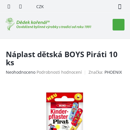
Přejít
CZK
na
obsah
Nákupn
košík
Náplast dětská BOYS Piráti 10
ks
Průměrné
Neohodnoceno
Podrobnosti hodnocení
Značka:
PHOENIX
hodnocení
produktu
je
0,0
z
5
hvězdiček.