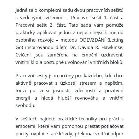
Jedná se o komplexní sadu dvou pracovních sešitů
s vedenými cvičeními – Pracovní sešit 1. část a
Pracovní sešit 2. část. Tato sada vám pomůže
prakticky aplikovat jednu z nejúčinnějších metod
osobního rozvoje – metodu ODEVZDÁNÍ (Letting
Go) inspirovanou dílem Dr. Davida R. Hawkinse.
Cvičení jsou zaměřena na emoční uzdravení,
vnitřní klid a postupné uvolňování vnitřních bloků.
Pracovní sešity jsou určeny pro každého, kdo chce
aktivně pracovat s úzkostí, stresem a napětím,
touží po větší jasnosti, vděčnosti a pozitivní
energii a hledá hlubší rovnováhu a vnitřní
svobodu.
V sešitech najdete praktické techniky pro práci s
emocemi, které vám pomohou přestat potlačovat
pocity, uvolnit staré křivdy, překonat vnitřní odpor