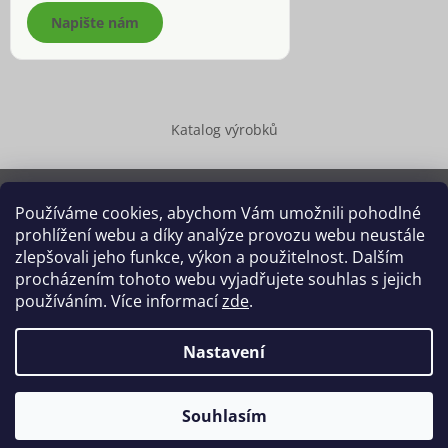
Napište nám
Katalog výrobků
Používáme cookies, abychom Vám umožnili pohodlné
prohlížení webu a díky analýze provozu webu neustále
Copyright 2026
Dědek kořenář®
. Všechna práva vyhrazena.
zlepšovali jeho funkce, výkon a použitelnost. Dalším
Upravit nastavení cookies
procházením tohoto webu vyjadřujete souhlas s jejich
používáním. Více informací
zde
.
Grafický návrh vytvořil a na Shoptet implementoval
Tomáš Hlad
&
Shoptetak.cz
.
Nastavení
Vytvořil Shoptet
Souhlasím