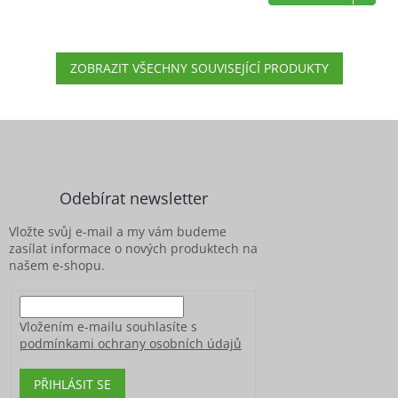
ZOBRAZIT VŠECHNY SOUVISEJÍCÍ PRODUKTY
Z
á
p
a
Odebírat newsletter
t
í
Vložte svůj e-mail a my vám budeme
zasílat informace o nových produktech na
našem e-shopu.
Vložením e-mailu souhlasíte s
podmínkami ochrany osobních údajů
PŘIHLÁSIT SE