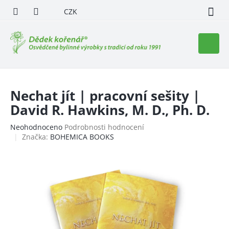
Přejít
CZK
na
obsah
Nákupn
košík
Nechat jít | pracovní sešity |
David R. Hawkins, M. D., Ph. D.
Průměrné
Neohodnoceno
Podrobnosti hodnocení
hodnocení
Značka:
BOHEMICA BOOKS
produktu
je
0,0
z
5
hvězdiček.