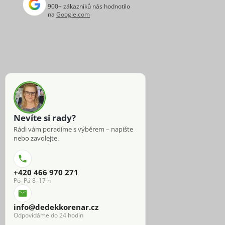
900+ zákazníků nás hodnotilo
na
Google.com
Nevíte si rady?
Rádi vám poradíme s výběrem – napište
nebo zavolejte.
+420 466 970 271
Po–Pá 8–17 h
info@dedekkorenar.cz
Odpovídáme do 24 hodin