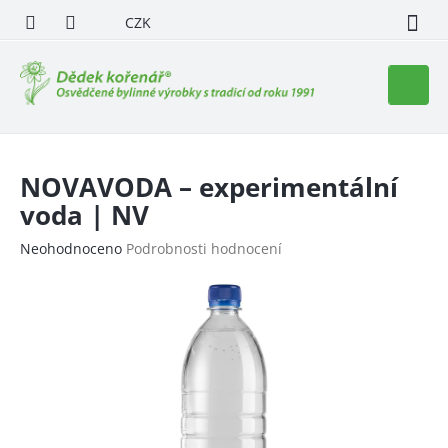
Přejít
CZK
na
obsah
Nákupn
košík
NOVAVODA – experimentální
voda | NV
Průměrné
Neohodnoceno
Podrobnosti hodnocení
hodnocení
produktu
je
0,0
z
5
hvězdiček.