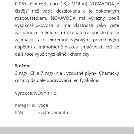
0,055 µS = rezistence 18,2 MOhm). NOVAVODA je
čistější než voda destilovaná a je dokonalým
rozpouštědlem. NOVAVODA má výrazný podíl
vysokoshlukovosti a má vlastnosti jako čisté
záznamové médium a dokonalé rozpouštědlo. Je
zajímavá také extrémně vysokým povrchovým
napětím a mimořádně nízkou smáčivostí, což se
dá široce využít fyzikálně i chemicky.
Složení
-
+
3 mg/l Cl
a 7 mg/l Na
, vzdušné plyny. Chemicky
čistá voda dále upravovaná jen fyzikálně.
Výrobce: NOVY s.r.o.
Kategorie
:
Voda
EAN
:
Zvolte variantu
Z