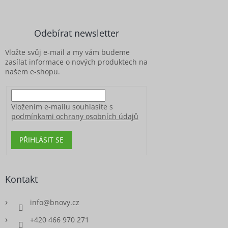
á
p
a
Odebírat newsletter
t
í
Vložte svůj e-mail a my vám budeme
zasílat informace o nových produktech na
našem e-shopu.
Vložením e-mailu souhlasíte s
podmínkami ochrany osobních údajů
PŘIHLÁSIT SE
Kontakt
info
@
bnovy.cz
+420 466 970 271