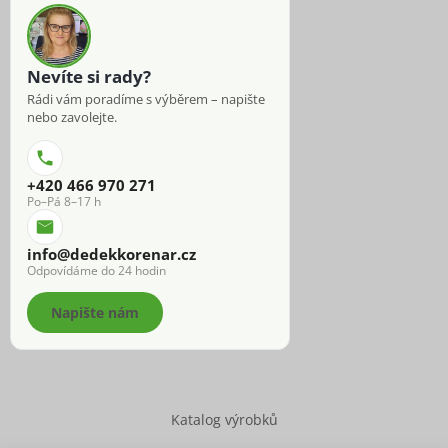
Nevíte si rady?
Rádi vám poradíme s výběrem – napište
nebo zavolejte.
+420 466 970 271
Po–Pá 8–17 h
info@dedekkorenar.cz
Odpovídáme do 24 hodin
Napište nám
Katalog výrobků