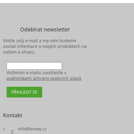
Z
á
p
a
Odebírat newsletter
t
í
Vložte svůj e-mail a my vám budeme
zasílat informace o nových produktech na
našem e-shopu.
Vložením e-mailu souhlasíte s
podmínkami ochrany osobních údajů
PŘIHLÁSIT SE
Kontakt
info
@
bnovy.cz