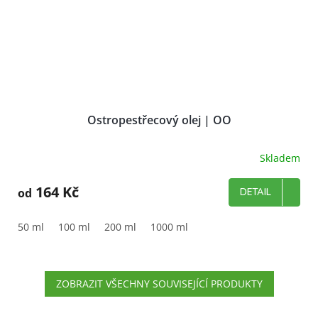
Ostropestřecový olej | OO
Skladem
164 Kč
od
DETAIL
50 ml
100 ml
200 ml
1000 ml
ZOBRAZIT VŠECHNY SOUVISEJÍCÍ PRODUKTY