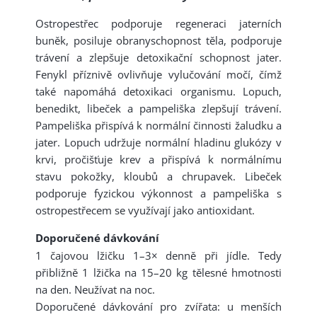
Ostropestřec podporuje regeneraci jaterních
buněk, posiluje obranyschopnost těla, podporuje
trávení a zlepšuje detoxikační schopnost jater.
Fenykl příznivě ovlivňuje vylučování močí, čímž
také napomáhá detoxikaci organismu. Lopuch,
benedikt, libeček a pampeliška zlepšují trávení.
Pampeliška přispívá k normální činnosti žaludku a
jater. Lopuch udržuje normální hladinu glukózy v
krvi, pročišťuje krev a přispívá k normálnímu
stavu pokožky, kloubů a chrupavek. Libeček
podporuje fyzickou výkonnost a pampeliška s
ostropestřecem se využívají jako antioxidant.
Doporučené dávkování
1 čajovou lžičku 1–3× denně při jídle. Tedy
přibližně 1 lžička na 15–20 kg tělesné hmotnosti
na den. Neužívat na noc.
Doporučené dávkování pro zvířata: u menších