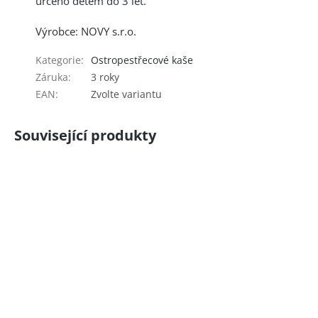
určeno dětem do 3 let.
Výrobce: NOVY s.r.o.
Kategorie
:
Ostropestřecové kaše
Záruka
:
3 roky
EAN
:
Zvolte variantu
Související produkty