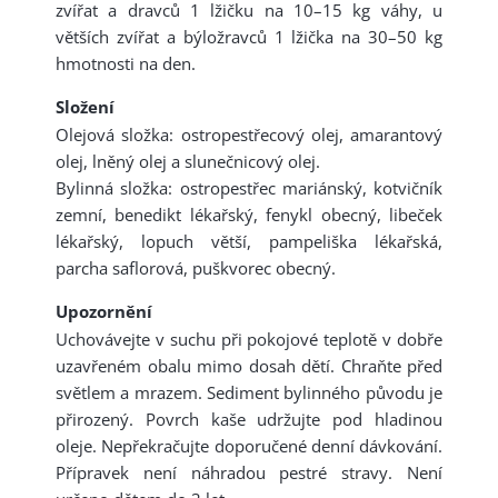
zvířat a dravců 1 lžičku na 10–15 kg váhy, u
větších zvířat a býložravců 1 lžička na 30–50 kg
hmotnosti na den.
Složení
Olejová složka: ostropestřecový olej, amarantový
olej, lněný olej a slunečnicový olej.
Bylinná složka: ostropestřec mariánský, kotvičník
zemní, benedikt lékařský, fenykl obecný, libeček
lékařský, lopuch větší, pampeliška lékařská,
parcha saflorová, puškvorec obecný.
Upozornění
Uchovávejte v suchu při pokojové teplotě v dobře
uzavřeném obalu mimo dosah dětí. Chraňte před
světlem a mrazem. Sediment bylinného původu je
přirozený. Povrch kaše udržujte pod hladinou
oleje. Nepřekračujte doporučené denní dávkování.
Přípravek není náhradou pestré stravy. Není