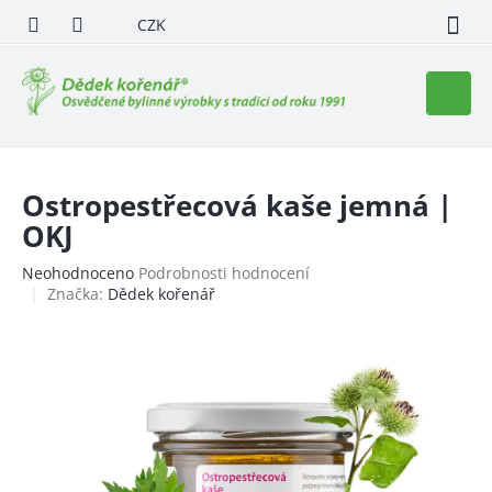
Přejít
CZK
na
obsah
Nákupn
košík
Ostropestřecová kaše jemná |
OKJ
Průměrné
Neohodnoceno
Podrobnosti hodnocení
hodnocení
Značka:
Dědek kořenář
produktu
je
0,0
z
5
hvězdiček.