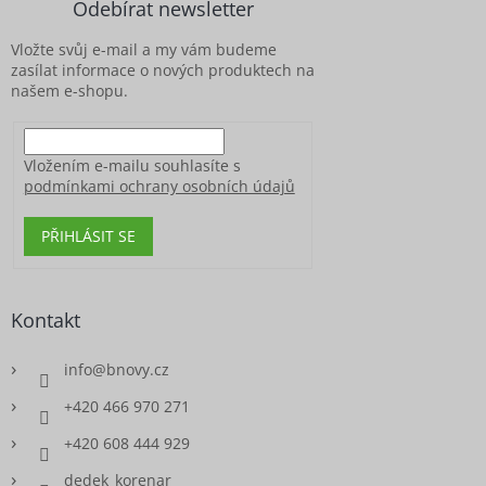
Odebírat newsletter
t
í
Vložte svůj e-mail a my vám budeme
zasílat informace o nových produktech na
našem e-shopu.
Vložením e-mailu souhlasíte s
podmínkami ochrany osobních údajů
PŘIHLÁSIT SE
Kontakt
info
@
bnovy.cz
+420 466 970 271
+420 608 444 929
dedek_korenar