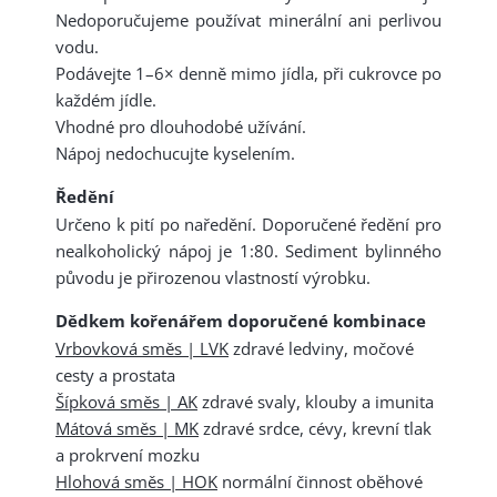
Nedoporučujeme používat minerální ani perlivou
vodu.
Podávejte 1–6× denně mimo jídla, při cukrovce po
každém jídle.
Vhodné pro dlouhodobé užívání.
Nápoj nedochucujte kyselením.
Ředění
Určeno k pití po naředění. Doporučené ředění pro
nealkoholický nápoj je 1:80. Sediment bylinného
původu je přirozenou vlastností výrobku.
Dědkem kořenářem doporučené kombinace
Vrbovková směs | LVK
zdravé ledviny, močové
cesty a prostata
Šípková směs | AK
zdravé svaly, klouby a imunita
Mátová směs | MK
zdravé srdce, cévy, krevní tlak
a prokrvení mozku
Hlohová směs | HOK
normální činnost oběhové