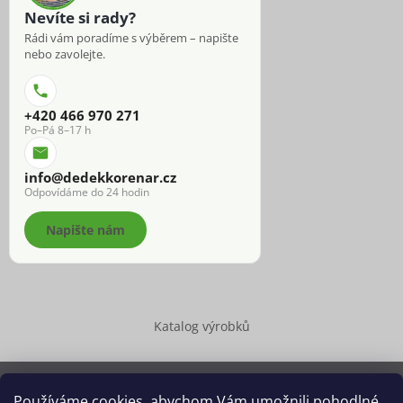
Nevíte si rady?
Rádi vám poradíme s výběrem – napište
nebo zavolejte.
+420 466 970 271
Po–Pá 8–17 h
info@dedekkorenar.cz
Odpovídáme do 24 hodin
Napište nám
Katalog výrobků
Používáme cookies, abychom Vám umožnili pohodlné