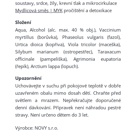
soustavy, srdce, žíly, krevní tlak a mikrocirkulace
Mydlicová směs | MYK
pročištění a detoxikace
Složení
Aqua, Alcohol (alc. max. 40 % obj.), Vaccinium
myrtillus (borůvka), Phaseolus vulgaris (fazol),
Urtica dioica (kopřiva), Viola tricolor (maceška),
Silybum marianum (ostropestřec), Taraxacum
officinale (pampeliška), Agrimonia eupatoria
(řepík), Arctium lappa (lopuch).
Upozornění
Uchovávejte v suchu při pokojové teplotě v dobře
uzavřeném obalu mimo dosah dětí. Chraňte před
světlem a mrazem. Nepřekračujte doporučené
denní dávkování. Přípravek není náhradou pestré
stravy. Není určeno dětem do 3 let.
Výrobce: NOVY s.r.o.