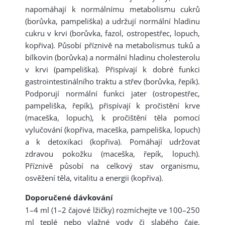
napomáhají k normálnímu metabolismu cukrů
(borůvka, pampeliška) a udržují normální hladinu
cukru v krvi (borůvka, fazol, ostropestřec, lopuch,
kopřiva). Působí příznivě na metabolismus tuků a
bílkovin (borůvka) a normální hladinu cholesterolu
v krvi (pampeliška). Přispívají k dobré funkci
gastrointestinálního traktu a střev (borůvka, řepík).
Podporují normální funkci jater (ostropestřec,
pampeliška, řepík), přispívají k pročistění krve
(maceška, lopuch), k pročištění těla pomocí
vylučování (kopřiva, maceška, pampeliška, lopuch)
a k detoxikaci (kopřiva). Pomáhají udržovat
zdravou pokožku (maceška, řepík, lopuch).
Příznivě působí na celkový stav organismu,
osvěžení těla, vitalitu a energii (kopřiva).
Doporučené dávkování
1–4 ml (1–2 čajové lžičky) rozmíchejte ve 100–250
ml teplé nebo vlažné vody či slabého čaje.