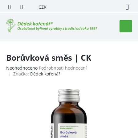
Přejít
CZK
na
obsah
Nákupn
košík
Borůvková směs | CK
Průměrné
Neohodnoceno
Podrobnosti hodnocení
hodnocení
Značka:
Dědek kořenář
produktu
je
0,0
z
5
hvězdiček.