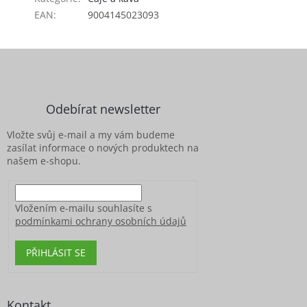
EAN
:
9004145023093
Z
á
p
a
Odebírat newsletter
t
í
Vložte svůj e-mail a my vám budeme
zasílat informace o nových produktech na
našem e-shopu.
Vložením e-mailu souhlasíte s
podmínkami ochrany osobních údajů
PŘIHLÁSIT SE
Kontakt