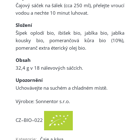
Čajový sáček na šálek (cca 250 ml), přelejte vroucí
vodou a nechte 10 minut luhovat.
Složení
Šípek oplodí bio, ibišek bio, jablka bio, jablka
kousky bio, pomerančová kůra bio (10%),
pomeranč extra éterický olej bio.
Obsah
32,4 g v 18 nálevových sáčcích.
Upozornění
Uchovávejte na suchém a chladném místě.
Výrobce: Sonnentor s.r.o.
CZ–BIO–022
Kategorie
:
Čaje a káva