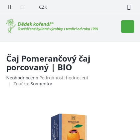
Přejít
CZK
na
obsah
Nákupn
košík
Čaj Pomerančový čaj
porcovaný | BIO
Průměrné
Neohodnoceno
Podrobnosti hodnocení
hodnocení
Značka:
Sonnentor
produktu
je
0,0
z
5
hvězdiček.