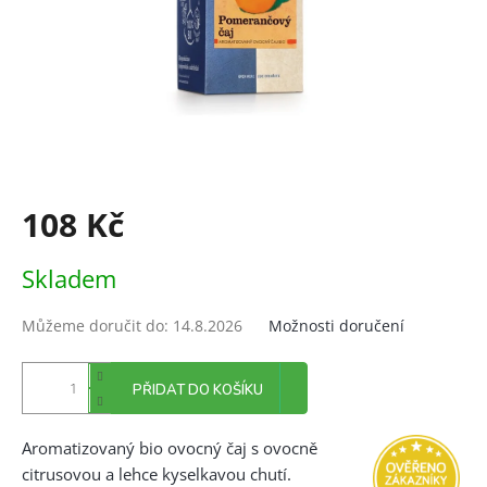
108 Kč
Měrná
Skladem
cena:
Můžeme doručit do:
14.8.2026
Možnosti doručení
PŘIDAT DO KOŠÍKU
Aromatizovaný bio ovocný čaj s ovocně
citrusovou a lehce kyselkavou chutí.