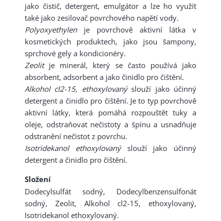
jako čistič, detergent, emulgátor a lze ho využít
také jako zesilovač povrchového napětí vody.
Polyoxyethylen
je povrchově aktivní látka v
kosmetických produktech, jako jsou šampony,
sprchové gely a kondicionéry.
Zeolit
je minerál, který se často používá jako
absorbent, adsorbent a jako činidlo pro čištění.
Alkohol cl2-15, ethoxylovaný
slouží jako účinný
detergent a činidlo pro čištění. Je to typ povrchově
aktivní látky, která pomáhá rozpouštět tuky a
oleje, odstraňovat nečistoty a špínu a usnadňuje
odstranění nečistot z povrchu.
Isotridekanol ethoxylovaný
slouží jako účinný
detergent a činidlo pro čištění.
Složení
Dodecylsulfát sodný, Dodecylbenzensulfonát
sodný, Zeolit, Alkohol cl2-15, ethoxylovaný,
Isotridekanol ethoxylovaný.