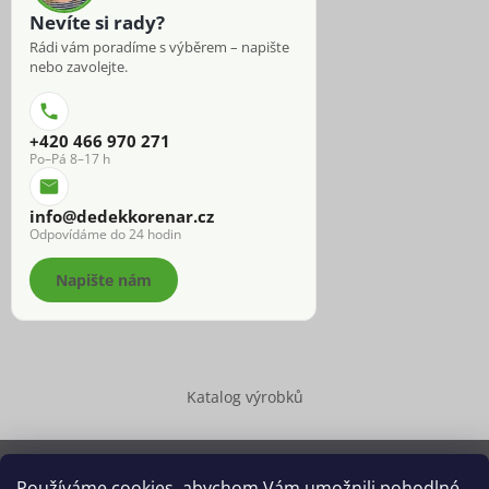
Nevíte si rady?
Rádi vám poradíme s výběrem – napište
nebo zavolejte.
+420 466 970 271
Po–Pá 8–17 h
info@dedekkorenar.cz
Odpovídáme do 24 hodin
Napište nám
Katalog výrobků
Používáme cookies, abychom Vám umožnili pohodlné