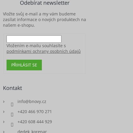
Odebírat newsletter
t
í
Vložte svůj e-mail a my vám budeme
zasílat informace o nových produktech na
našem e-shopu.
Vložením e-mailu souhlasíte s
podmínkami ochrany osobních údajů
PŘIHLÁSIT SE
Kontakt
info
@
bnovy.cz
+420 466 970 271
+420 608 444 929
dedek_korenar