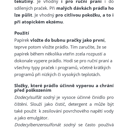
tekutiny
. Je vhodný
i pro ruční praní
i do
sdílených praček. Při
malých dávkách prádla ho
lze půlit
. Je vhodný
pro citlivou pokožku, a to i
při atopickém ekzému
.
Použití
Papírek
vložte do bubnu pračky jako první
,
teprve potom vložte prádlo. Tím zaručíte, že se
papírek během několika vteřin zcela rozpustí a
dokonale vypere prádlo. Hodí se pro ruční praní a
všechny typy praček i programů, včetně krátkých
programů při nízkých či vysokých teplotách.
Složky, které prádlo účinně vyperou a chrání
před poškozením
Dodecylsulfát sodný
je vysoce účinné činidlo pro
čištění. Slouží jako čistič, detergent a může být
také použit k zesilování povrchového napětí vody
a jako emulgátor.
Dodecylbenzensulfonát sodný
se často používá