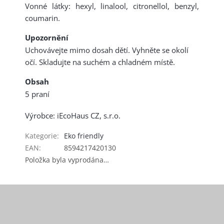
Vonné látky: hexyl, linalool, citronellol, benzyl,
coumarin.
Upozornění
Uchovávejte mimo dosah dětí. Vyhněte se okolí
očí. Skladujte na suchém a chladném místě.
Obsah
5 praní
Výrobce: iEcoHaus CZ, s.r.o.
Kategorie
:
Eko friendly
EAN
:
8594217420130
Položka byla vyprodána…
Z
á
p
a