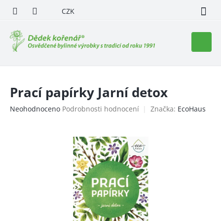
Přejít
CZK
na
obsah
Nákupn
košík
Prací papírky Jarní detox
Průměrné
Neohodnoceno
Podrobnosti hodnocení
Značka:
EcoHaus
hodnocení
produktu
je
0,0
z
5
hvězdiček.