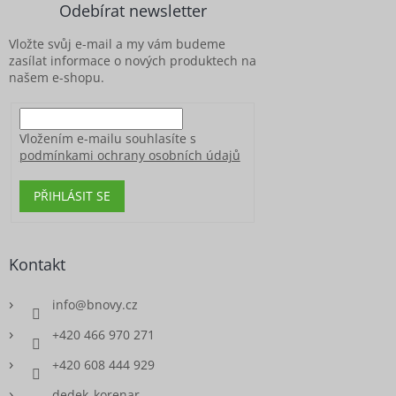
Odebírat newsletter
t
í
Vložte svůj e-mail a my vám budeme
zasílat informace o nových produktech na
našem e-shopu.
Vložením e-mailu souhlasíte s
podmínkami ochrany osobních údajů
PŘIHLÁSIT SE
Kontakt
info
@
bnovy.cz
+420 466 970 271
+420 608 444 929
dedek_korenar