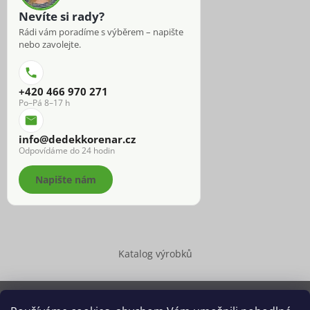
Nevíte si rady?
Rádi vám poradíme s výběrem – napište
nebo zavolejte.
+420 466 970 271
Po–Pá 8–17 h
info@dedekkorenar.cz
Odpovídáme do 24 hodin
Napište nám
Katalog výrobků