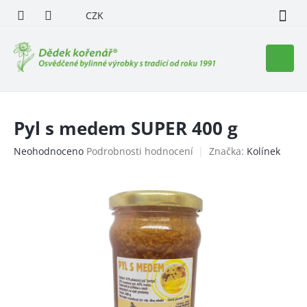
Přejít
CZK
na
obsah
Nákupn
košík
Pyl s medem SUPER 400 g
Průměrné
Neohodnoceno
Podrobnosti hodnocení
Značka:
Kolínek
hodnocení
produktu
je
0,0
z
5
hvězdiček.