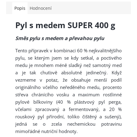
Popis
Hodnocení
Pyl s medem SUPER 400 g
Směs pylu s medem a převahou pylu
Tento přípravek v kombinaci 60 % nejkvalitnějšího
pylu, se kterým jsem se kdy setkal, a poctivého
medu je mnohem méně sladký než samotný med
a je tak chuťově absolutně jedinečný. Když
vezmeme v potaz, že obsahuje menší podíl
originálního včelího neředěného medu, procento
střeva chránícího vosku a maximum rostlinné
pylové bílkoviny (40 % plástvový pyl perga,
včelami zpracovaný a fermentovaný, a 20 %
rouskový pyl přírodní, toliko čištěný a sušený),
jedná se o zcela nechemickou potravinu
mimořádné nutriční hodnoty.