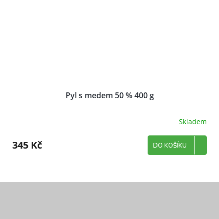
Pyl s medem 50 % 400 g
Skladem
345 Kč
DO KOŠÍKU
Z
á
p
a