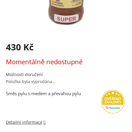
430 Kč
Měrná
Momentálně nedostupné
cena:
Možnosti doručení
Položka byla vyprodána…
Směs pylu s medem a převahou pylu
Detailní informace