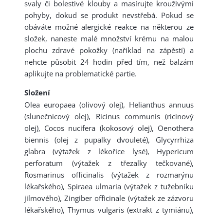
svaly či bolestivé klouby a masírujte krouživými
pohyby, dokud se produkt nevstřebá. Pokud se
obáváte možné alergické reakce na některou ze
složek, naneste malé množství krému na malou
plochu zdravé pokožky (naříklad na zápěstí) a
nehcte působit 24 hodin před tím, než balzám
aplikujte na problematické partie.
Složení
Olea europaea (olivový olej), Helianthus annuus
(slunečnicový olej), Ricinus communis (ricinový
olej), Cocos nucifera (kokosový olej), Oenothera
biennis (olej z pupalky dvouleté), Glycyrrhiza
glabra (výtažek z lékořice lysé), Hypericum
perforatum (výtažek z třezalky tečkované),
Rosmarinus officinalis (výtažek z rozmarýnu
lékařského), Spiraea ulmaria (výtažek z tužebníku
jilmového), Zingiber officinale (výtažek ze zázvoru
lékařského), Thymus vulgaris (extrakt z tymiánu),