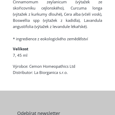
Cinnamomum zeylanicum (výtažek ze
skořicovníku cejlonského), Curcuma longa
(výtažek z kurkumy dlouhé), Cera alba (včelí vosk),
Boswellia spp (výtažek z kadidla), Lavandula
angustifolia (výtažek z levandule lékařské).
* ingredience z eokologického zemědělství
Velikost
7, 45 ml
Výrobce: Cemon Homeopathics Ltd
Distributor: La Biorganica s.r.o.
Z
á
p
a
Odebírat newsletter