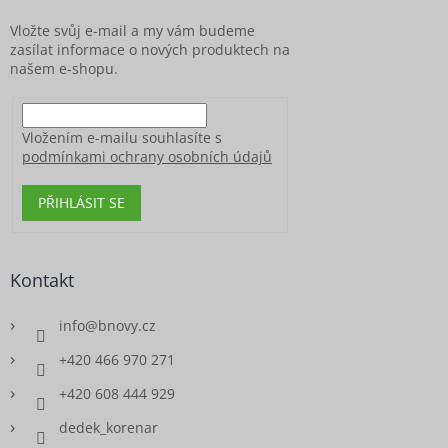
t
í
Vložte svůj e-mail a my vám budeme
zasílat informace o nových produktech na
našem e-shopu.
Vložením e-mailu souhlasíte s
podmínkami ochrany osobních údajů
PŘIHLÁSIT SE
Kontakt
info
@
bnovy.cz
+420 466 970 271
+420 608 444 929
dedek_korenar