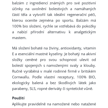
balzám z ingrediencí známých pro své pozitivní
účinky na uvolnění bolestivých a namáhaných
částí těla a vytvořil tak ideální regenerační péči,
kterou oceníte zejména po sportu. Balzám má
100% bio složení, rychle se vstřebává do pokožky
a nabízí přírodní alternativu k analgetickým
mastem.
Má složení bohaté na živiny, antioxidanty, vitamin
E a esenciální mastné kyseliny. Je bohatý na akivní
složky ceněné pro svou schopnost ulevit od
bolestí spojených s namoženými svaly a klouby.
Ručně vyráběná v malé rodinné firmě v britském
Cornwallu. Podle vlastní receptury, 100% BIO,
ekologicky balená a bez škodlivých látek jako
parabeny, SLS, ropné deriváty či syntetické vůně.
Použití
Aplikujte pravidelně na namožené nebo natažené