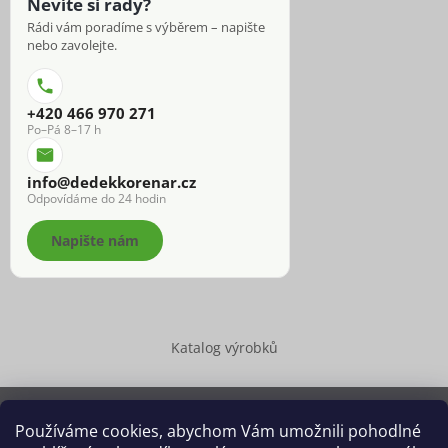
Nevíte si rady?
Rádi vám poradíme s výběrem – napište
nebo zavolejte.
+420 466 970 271
Po–Pá 8–17 h
info@dedekkorenar.cz
Odpovídáme do 24 hodin
Napište nám
Katalog výrobků
Používáme cookies, abychom Vám umožnili pohodlné