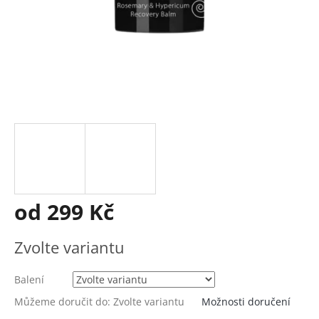
od
299 Kč
Měrná
Zvolte variantu
cena:
Balení
Můžeme doručit do:
Zvolte variantu
Možnosti doručení