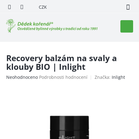
Přejít
CZK
na
obsah
Nákupn
košík
Recovery balzám na svaly a
klouby BIO | Inlight
Průměrné
Neohodnoceno
Podrobnosti hodnocení
Značka:
Inlight
hodnocení
produktu
je
0,0
z
5
hvězdiček.