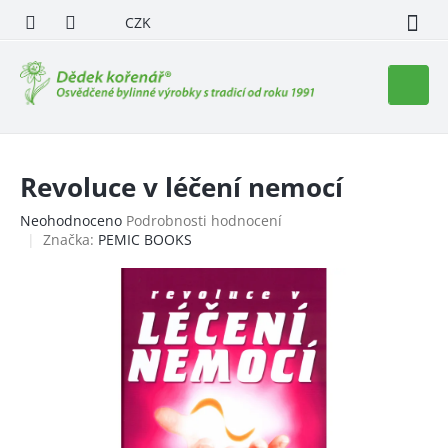
Přejít
CZK
na
obsah
Nákupn
košík
Revoluce v léčení nemocí
Průměrné
Neohodnoceno
Podrobnosti hodnocení
hodnocení
Značka:
PEMIC BOOKS
produktu
je
0,0
z
5
hvězdiček.