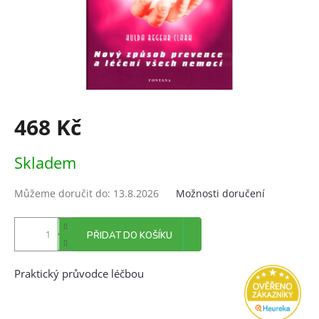
468 Kč
Měrná
Skladem
cena:
Můžeme doručit do:
13.8.2026
Možnosti doručení
PŘIDAT DO KOŠÍKU
Praktický průvodce léčbou