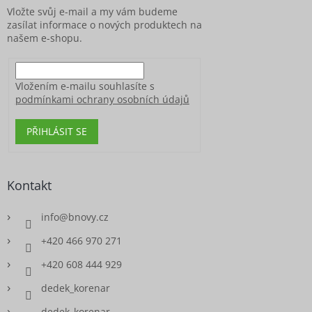
í
Vložte svůj e-mail a my vám budeme
zasílat informace o nových produktech na
našem e-shopu.
Vložením e-mailu souhlasíte s
podmínkami ochrany osobních údajů
PŘIHLÁSIT SE
Kontakt
info
@
bnovy.cz
+420 466 970 271
+420 608 444 929
dedek_korenar
dedek_korenar