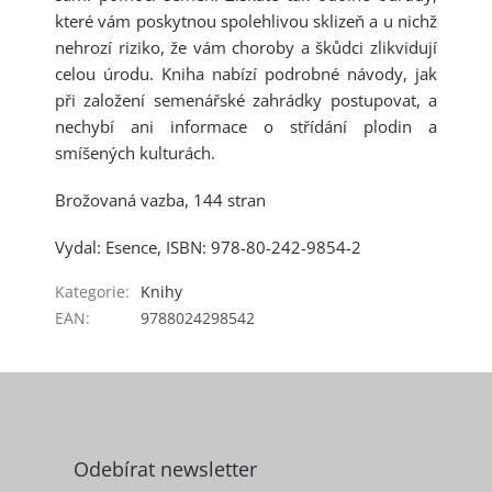
které vám poskytnou spolehlivou sklizeň a u nichž
nehrozí riziko, že vám choroby a škůdci zlikvidují
celou úrodu. Kniha nabízí podrobné návody, jak
při založení semenářské zahrádky postupovat, a
nechybí ani informace o střídání plodin a
smíšených kulturách.
Brožovaná vazba, 144 stran
Vydal: Esence, ISBN: 978-80-242-9854-2
Kategorie
:
Knihy
EAN
:
9788024298542
Z
á
p
a
Odebírat newsletter
t