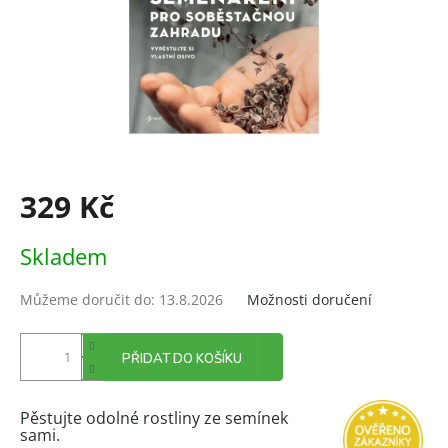
329 Kč
Měrná
Skladem
cena:
Můžeme doručit do:
13.8.2026
Možnosti doručení
PŘIDAT DO KOŠÍKU
Pěstujte odolné rostliny ze semínek
sami.