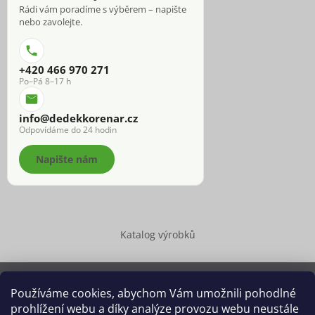
Rádi vám poradíme s výběrem – napište
nebo zavolejte.
+420 466 970 271
Po–Pá 8–17 h
info@dedekkorenar.cz
Odpovídáme do 24 hodin
Napište nám
Katalog výrobků
Používáme cookies, abychom Vám umožnili pohodlné
prohlížení webu a díky analýze provozu webu neustále