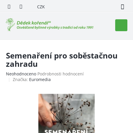
Přejít
CZK
na
obsah
Nákupn
košík
Semenaření pro soběstačnou
zahradu
Průměrné
Neohodnoceno
Podrobnosti hodnocení
hodnocení
Značka:
Euromedia
produktu
je
0,0
z
5
hvězdiček.