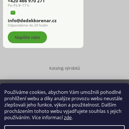
+420 466 970 271
Po–Pá 8–17 h
info@dedekkorenar.cz
Odpovídáme do 24 hodin
Napište nám
Katalog výrobků
Používáme cookies, abychom Vám umožnili pohodlné
prohlížení webu a díky analýze provozu webu neustále
Copyright 2026
Dědek kořenář®
. Všechna práva vyhrazena.
zlepšovali jeho funkce, výkon a použitelnost. Dalším
Upravit nastavení cookies
procházením tohoto webu vyjadřujete souhlas s jejich
používáním. Více informací
zde
.
Grafický návrh vytvořil a na Shoptet implementoval
Tomáš Hlad
&
Shoptetak.cz
.