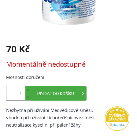
70 Kč
Měrná
Momentálně nedostupné
cena:
Možnosti doručení
PŘIDAT DO KOŠÍKU
Nezbytná při užívání Medvědicové směsi,
vhodná při užívání Lichořeřišnicové směsi,
neutralizace kyselin, při pálení žáhy