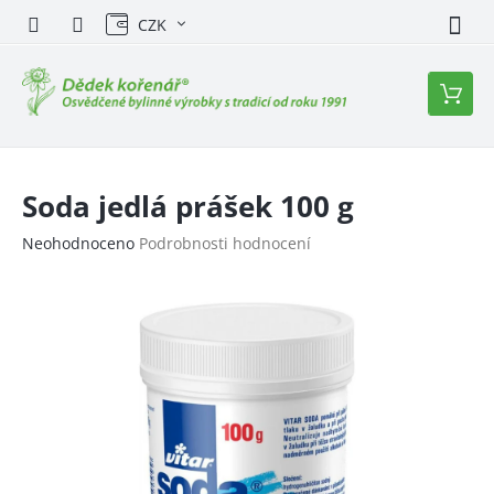
Přejít
CZK
na
obsah
Nákupn
košík
Soda jedlá prášek 100 g
Průměrné
Neohodnoceno
Podrobnosti hodnocení
hodnocení
produktu
je
0,0
z
5
hvězdiček.