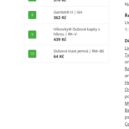
Ná
Gambit® H | GH
Ř
362 Kč
U
1:
Hlívovky® Dubové kapky s
hlívou | RK–V
439 Kč
D
Li
Dubová mast jemná | RM–BS
T
64 Kč
o
R
an
H
Os
p
M
B
ps
C