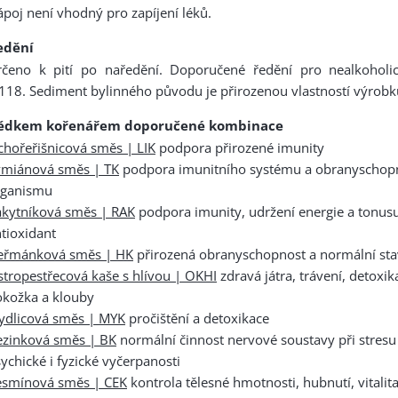
poj není vhodný pro zapíjení léků.
edění
rčeno k pití po naředění. Doporučené ředění pro nealkoholi
118. Sediment bylinného původu je přirozenou vlastností výrobk
ědkem kořenářem doporučené kombinace
chořeřišnicová směs | LIK
podpora přirozené imunity
ymiánová směs | TK
podpora imunitního systému a obranyschop
rganismu
akytníková směs | RAK
podpora imunity, udržení energie a tonusu
tioxidant
eřmánková směs | HK
přirozená obranyschopnost a normální st
tropestřecová kaše s hlívou | OKHI
zdravá játra, trávení, detoxik
okožka a klouby
ydlicová směs | MYK
pročištění a detoxikace
ezinková směs | BK
normální činnost nervové soustavy při stresu
ychické i fyzické vyčerpanosti
esmínová směs | CEK
kontrola tělesné hmotnosti, hubnutí, vitalit