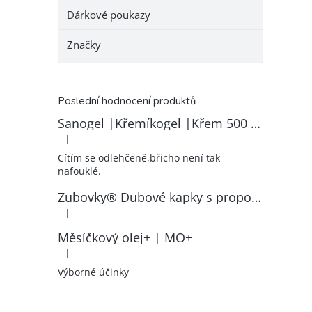
Dárkové poukazy
Značky
Poslední hodnocení produktů
Sanogel |Křemíkogel |Křem 500 ml
|
Hodnocení produktu je 5 z 5 hvězdiček.
Cítím se odlehčeně,břicho není tak
nafouklé.
Zubovky® Dubové kapky s propolisem | RK–ZP
|
Hodnocení produktu je 5 z 5 hvězdiček.
Měsíčkový olej+ | MO+
|
Hodnocení produktu je 5 z 5 hvězdiček.
Výborné účinky