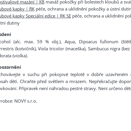
stivalové mazání | K8
masáž pokožky při bolestech kloubů a sva
ubové kapky | RK
péče, ochrana a uklidnění pokožky a ústní duti
bové kapky Speciální edice | RK SE
péče, ochrana a uklidnění po
tní dutiny
ložení
lcohol (alc. max. 59 % obj.), Aqua, Dipsacus fullonum (štětk
rrestris (kotvičník), Viola tricolor (maceška), Sambucus nigra (bez 
orata (violka).
pozornění
chovávejte v suchu při pokojové teplotě v dobře uzavřeném
osah dětí. Chraňte před světlem a mrazem. Nepřekračujte dopo
vkování. Přípravek není náhradou pestré stravy. Není určeno dět
robce: NOVY s.r.o.