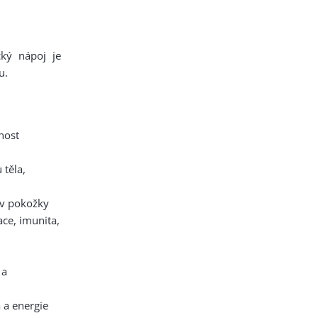
cký nápoj je
u.
nost
 těla,
av pokožky
ace, imunita,
 a
a a energie