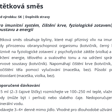
tětková směs
d výrobku: SK | Doplněk stravy
ro imunitní systém, čištění krve, fyziologické zotaven
oustavu a energii
ětková směs obsahuje byliny, které mají příznivý vliv na imun
edy přirozenou obranyschopnost organismu (kotvičník, černý 
íznivě na fyziologické zotavení z psychofyzické zátěže (violka) a
držení energie, tělového a svalového tonu a na udržení sprá
rvové soustavy (kotvičník). Napomáhají čištění krve (kotvičník
ročištění těla pomocí vylučování (maceška, bez). Působí př
tioxidant (maceška, violka, bez).
oporučené dávkování
5 ml (2–3 čajové lžičky) rozmíchejte ve 100–250 ml teplé, vlaž
ody (může být i perlivá) nebo slabého čaje. Nedoporučuje
nerální vodu.
dávejte 3–4× denně mimo jídlo. Vhodné pro dlouhodobé užívání