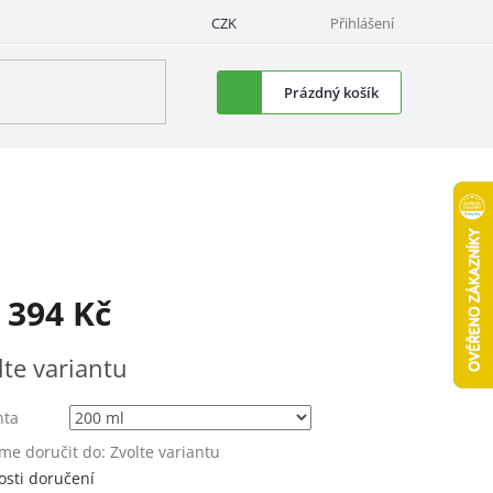
CZK
Přihlášení
Nákupní
Prázdný košík
košík
d
394 Kč
á
lte variantu
nta
e doručit do:
Zvolte variantu
sti doručení