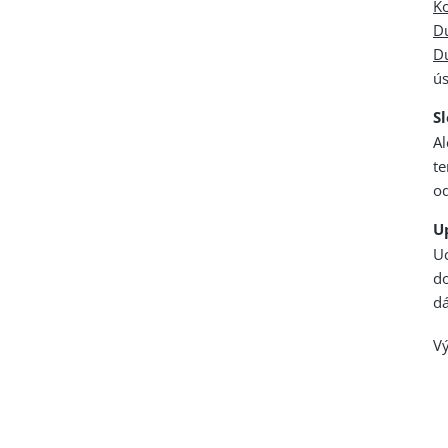
Ko
D
Du
ús
S
A
te
od
U
U
d
dá
Vý