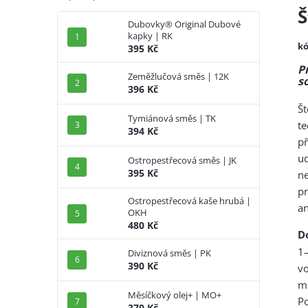
Š
Dubovky® Original Dubové
kapky | RK
kó
395 Kč
P
Zeměžlučová směs | 12K
s
396 Kč
Št
Tymiánová směs | TK
t
394 Kč
př
u
Ostropestřecová směs | JK
395 Kč
ne
p
Ostropestřecová kaše hrubá |
an
OKH
480 Kč
D
1–
Diviznová směs | PK
390 Kč
v
mi
Měsíčkový olej+ | MO+
Po
370 Kč