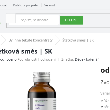
povat
Publicita projektu
Velkoobchod
Hodnocení obchodu
HLEDAT
Bylinné tekuté koncentráty
Štětková směs | SK
ětková směs | SK
ěrné
odnoceno
Podrobnosti hodnocení
Značka:
Dědek kořenář
ocení
o
uktu
Měrn
Zvo
cena:
iček.
Varia
Můžem
Možno