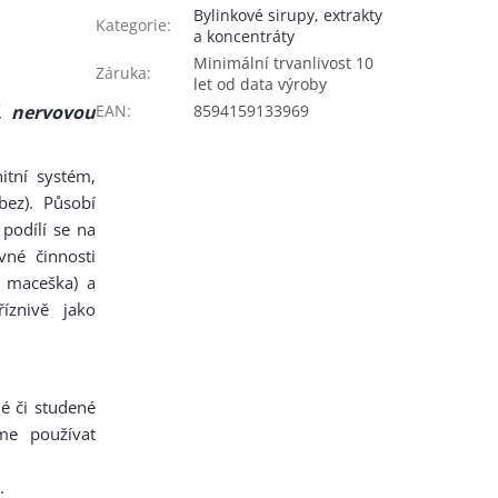
Bylinkové sirupy, extrakty
Kategorie
:
a koncentráty
Minimální trvanlivost 10
Záruka
:
let od data výroby
EAN
:
8594159133969
í, nervovou
itní systém,
bez). Působí
 podílí se na
vné činnosti
, maceška) a
íznivě jako
né či studené
me používat
.