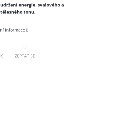
udržení energie, svalového a
tělesného tonu.
lní informace
SK
ZEPTAT SE