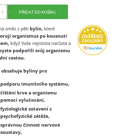
PŘIDAT DO KOŠÍKU
ná směs z pěti
bylin,
které
orují organismus po kousnutí
zem,
když Vaše nejistota narůstá a
byste podpořili svůj organismu
dní cestou.
 obsahuje byliny pro
podporu imunitního systému,
čištění krve a organismu
pomocí vylučování,
fyziologické zotavení z
psychofyzické zátěže,
správnou činnost nervové
soustavy,