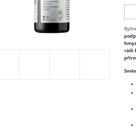
Bylin
podp
hmy
rádi 
příro
Směs