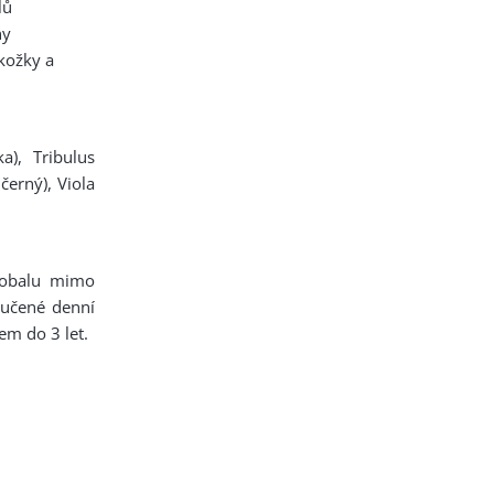
lů
ny
kožky a
a), Tribulus
černý), Viola
 obalu mimo
ručené denní
em do 3 let.