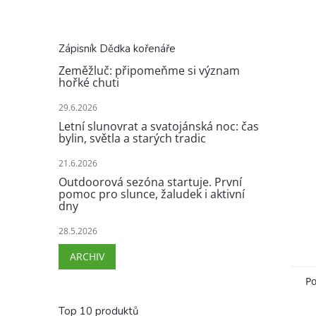
Zápisník Dědka kořenáře
Zeměžluč: připomeňme si význam
hořké chuti
29.6.2026
Letní slunovrat a svatojánská noc: čas
bylin, světla a starých tradic
21.6.2026
Outdoorová sezóna startuje. První
pomoc pro slunce, žaludek i aktivní
dny
28.5.2026
ARCHIV
Po
Top 10 produktů