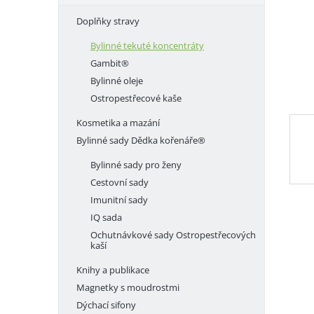
e
Doplňky stravy
l
Bylinné tekuté koncentráty
Gambit®
Bylinné oleje
Ostropestřecové kaše
Kosmetika a mazání
Bylinné sady Dědka kořenáře®
Bylinné sady pro ženy
Cestovní sady
Imunitní sady
IQ sada
Ochutnávkové sady Ostropestřecových
kaší
Knihy a publikace
Magnetky s moudrostmi
Dýchací sifony