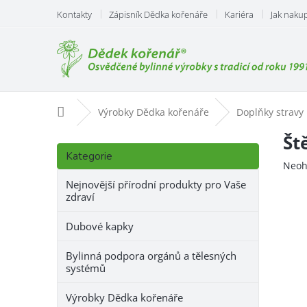
Přejít
Kontakty
Zápisník Dědka kořenáře
Kariéra
Jak naku
na
obsah
Domů
Výrobky Dědka kořenáře
Doplňky stravy
P
Št
Přeskočit
o
Kategorie
kategorie
Prům
Neoh
s
hodn
t
Nejnovější přírodní produkty pro Vaše
prod
zdraví
r
je
a
0,0
Dubové kapky
n
z
n
5
Bylinná podpora orgánů a tělesných
hvězd
í
systémů
p
a
Výrobky Dědka kořenáře
n