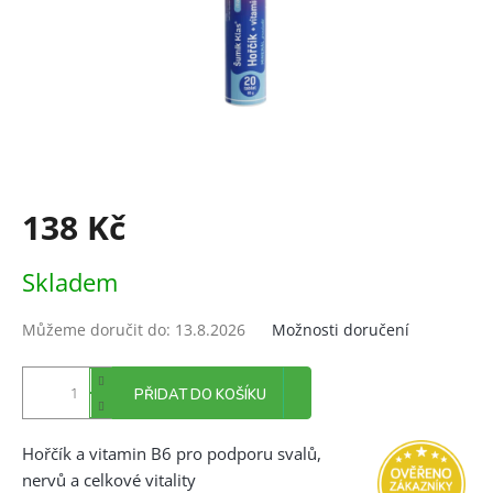
138 Kč
Měrná
Skladem
cena:
Můžeme doručit do:
13.8.2026
Možnosti doručení
PŘIDAT DO KOŠÍKU
Hořčík a vitamin B6 pro podporu svalů,
nervů a celkové vitality