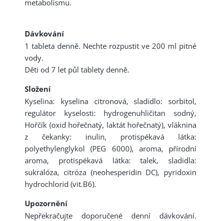
metabolismu.
Dávkování
1 tableta denně. Nechte rozpustit ve 200 ml pitné
vody.
Děti od 7 let půl tablety denně.
Složení
Kyselina: kyselina citronová, sladidlo: sorbitol,
regulátor kyselosti: hydrogenuhličitan sodný,
Hořčík (oxid hořečnatý, laktát hořečnatý), vláknina
z čekanky: inulin, protispékavá látka:
polyethylenglykol (PEG 6000), aroma, přírodní
aroma, protispékavá látka: talek, sladidla:
sukralóza, citróza (neohesperidin DC), pyridoxin
hydrochlorid (vit.B6).
Upozornění
Nepřekračujte doporučené denní dávkování.