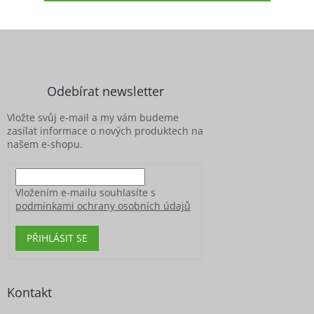
Z
á
p
a
Odebírat newsletter
t
í
Vložte svůj e-mail a my vám budeme
zasílat informace o nových produktech na
našem e-shopu.
Vložením e-mailu souhlasíte s
podmínkami ochrany osobních údajů
PŘIHLÁSIT SE
Kontakt