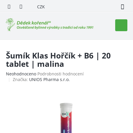
Přejít
CZK
na
obsah
Nákupn
košík
Šumík Klas Hořčík + B6 | 20
tablet | malina
Průměrné
Neohodnoceno
Podrobnosti hodnocení
hodnocení
Značka:
UNIOS Pharma s.r.o.
produktu
je
0,0
z
5
hvězdiček.